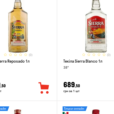
(0)
(0)
ierra Reposado 1л
Текіла Sierra Blanco 1л
38°
9
689
,50
,50
т
грн за 1 шт
лайн
Тільки онлайн