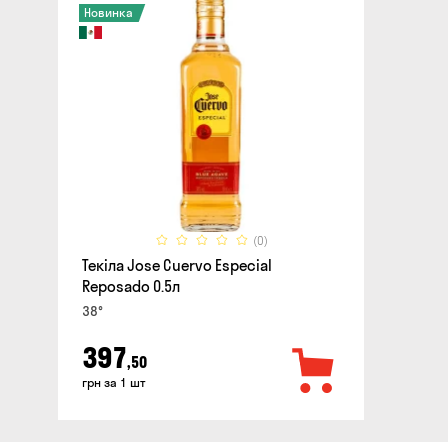
Новинка
(0)
Текіла Jose Cuervo Especial
Reposado 0.5л
38°
397
,50
грн за 1 шт