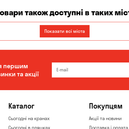
товари також доступні в таких міс
Запоріжжя
Кам'янське
Київ
Показати всі міста
Одеса
Олександрівка
Чорноморськ
я першим
инки та акції
Каталог
Покупцям
Сьогодні на кранах
Акції та новини
Сьогодні в пляшках
Доставка і оплата