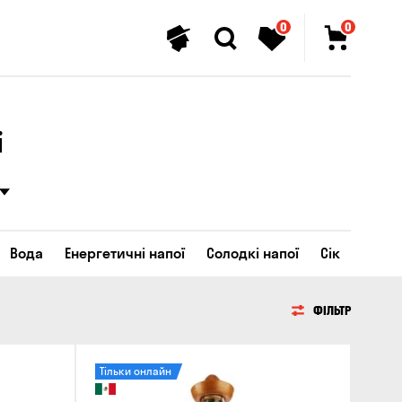
0
0
і
Вода
Енергетичні напої
Солодкі напої
Сік
ФІЛЬТР
Тільки онлайн