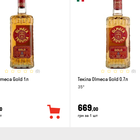
(0)
(0)
lmeca Gold 1л
Текіла Olmeca Gold 0.7л
35°
669
0
,00
т
грн за 1 шт