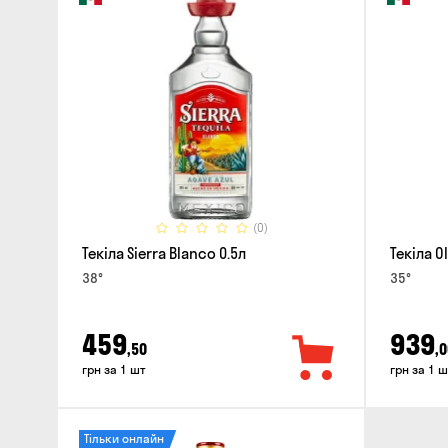
(0)
Текіла Sierra Blanco 0.5л
Текіла O
38°
35°
459
939
,50
,0
грн за 1 шт
грн за 1 ш
Тільки онлайн