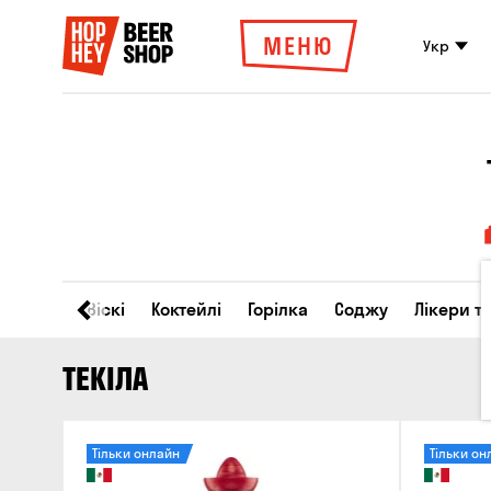
МЕНЮ
Укр
Вино
Віскі
Коктейлі
Горілка
Соджу
Лікери т
ТЕКІЛА
Тільки онлайн
Тільки он