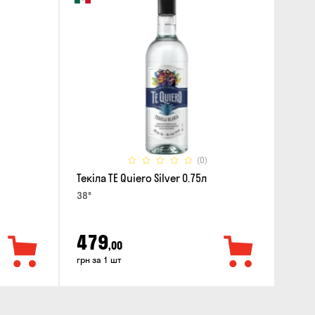
(0)
Текіла TE Quiero Silver 0.75л
38°
479
,00
грн за 1 шт