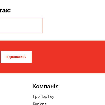
тах:
Кропивницький
ПІДПИСАТИСЯ
Компанія
Про Hop Hey
Кар'єра