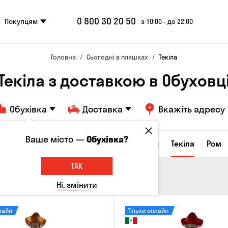
0 800 30 20 50
Покупцям
з 10:00 - до 22:00
Головна
Сьогодні в пляшках
Текіла
Текіла з доставкою в Обуховц
Обухівка
Доставка
Вкажіть адресу
Ваше місто —
Обухівка?
а настоянки
Коньяки та бренді
Джин
Текіла
Ром
ТАК
Ні, змінити
лайн
Тільки онлайн