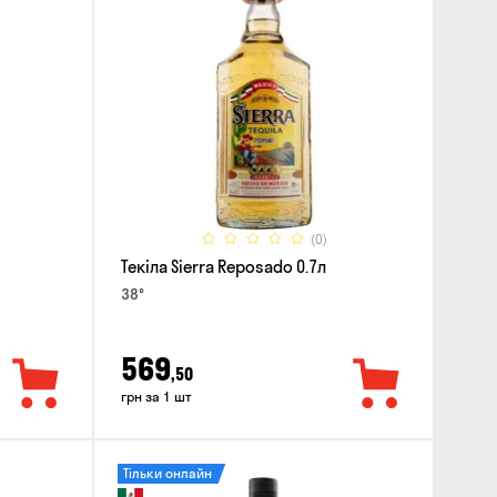
(0)
Текіла Sierra Reposado 0.7л
38°
569
,50
грн за 1 шт
Тільки онлайн