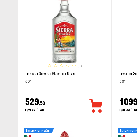
(0)
Текіла Sierra Blanco 0.7л
Текіла S
38°
38°
529
109
,50
грн за 1 шт
грн за 1 ш
Тільки онлайн
Тільки он