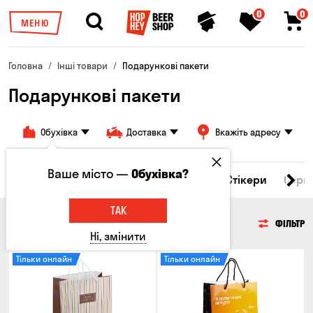
0
0
МЕНЮ
Головна
Інші товари
Подарункові пакети
Подарункові пакети
Обухівка
Доставка
Вкажіть адресу
Ваше місто —
Обухівка?
кухлі
Брелоки
Подарункові пакети
Стікери
Серв
ТАК
ПОДАРУНКОВІ ПАКЕТИ
ФІЛЬТР
Ні, змінити
Тільки онлайн
Тільки онлайн