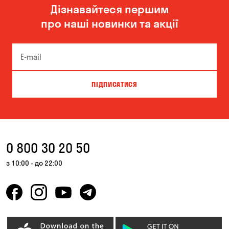
Дізнавайтеся першим
Одеса
Олександрівка
про наші новинки та акції
Чорноморськ
ПІДПИСАТИСЯ
0 800 30 20 50
з 10:00 - до 22:00