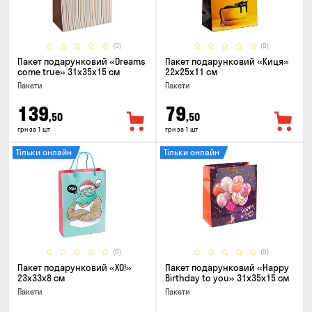
(0)
(0)
Пакет подарунковий «Dreams
Пакет подарунковий «Киця»
come true» 31x35x15 см
22x25x11 см
Пакети
Пакети
139
79
,50
,50
грн за 1 шт
грн за 1 шт
Тільки онлайн
Тільки онлайн
(0)
(0)
Пакет подарунковий «ХО!»
Пакет подарунковий «Happy
23x33x8 см
Birthday to you» 31x35x15 cм
Пакети
Пакети