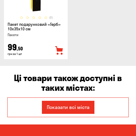
(0)
Пакет подарунковий «Герб»
10x35x10 см
Пакети
99
,50
грн за 1 шт
Ці товари також доступні в
таких містах:
Дніпро
Запоріжжя
Показати всі міста
Кам'янське
Київ
Кропивницький
Миколаїв