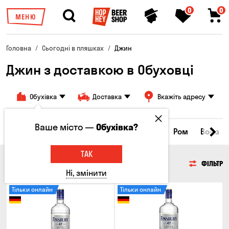
0
0
МЕНЮ
Головна
Сьогодні в пляшках
Джин
Джин з доставкою в Обуховці
Обухівка
Доставка
Вкажіть адресу
Ваше місто —
Обухівка?
нки
Коньяки та бренді
Джин
Текіла
Ром
Вода
ТАК
ДЖИН
ФІЛЬТР
Ні, змінити
Тільки онлайн
Тільки онлайн