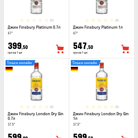
(0)
(0)
Джин Finsbury Platinum 0.7л
Джин Finsbury Platinum 1л
47°
47°
399
547
,50
,50
грн за 1 шт
грн за 1 шт
Тільки онлайн
Тільки онлайн
(0)
(0)
Джин Finsbury London Dry Gin
Джин Finsbury London Dry Gin
0.7л
1л
37.5°
37.5°
599
599