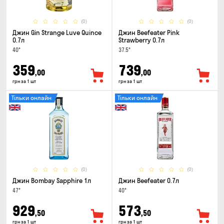
(0)
(0)
Джин Gin Strange Luve Quince
Джин Beefeater Pink
0.7л
Strawberry 0.7л
40°
37.5°
359
739
,00
,00
грн за 1 шт
грн за 1 шт
Тільки онлайн
Тільки онлайн
(0)
(0)
Джин Bombay Sapphire 1л
Джин Beefeater 0.7л
47°
40°
929
573
,50
,50
грн за 1 шт
грн за 1 шт