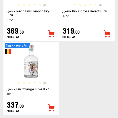
(0)
(0)
Джин Neon Owl London Dry
Джин Gin Kinross Select 0.7л
0.7л
37.5°
37.5°
369
319
,50
,00
грн за 1 шт
грн за 1 шт
Тільки онлайн
(0)
Джин Gin Strange Luve 0.7л
40°
337
,00
грн за 1 шт