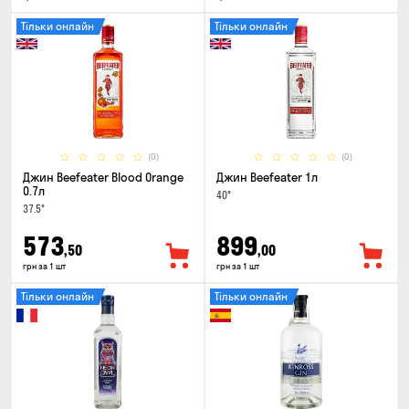
Тільки онлайн
Тільки онлайн
(0)
(0)
Джин Beefeater Blood Orange
Джин Beefeater 1л
0.7л
40°
37.5°
573
899
,50
,00
грн за 1 шт
грн за 1 шт
Тільки онлайн
Тільки онлайн