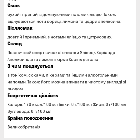
Смак
сухий і пряний, з домінуючими нотами ялівцю. Також
відчуваються ноти кориці, лимона та цедри апельсина.
Післясмак
довгий і приємний, з нотами ялівцю та цитрусових.
Склад
Пшеничний спирт високої очистки Ялівець Коріандр
Апельсинові та лимонні кірки Корінь дягелю
З чим поєднується
з тоніком, соками, лікерами та іншими алкогольними
напоями. Також його можна вживати в чистому вигляді зі
льодом.
Енергетична цінність
Калорії: 170 ккал/100 мл Білки: 0 г/100 мл Жири: 0 г/100 мл
Вуглеводи: 0 г/100 мл
Країна походження
Великобританія