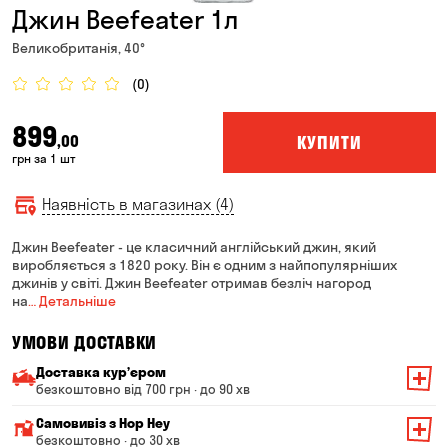
Джин Beefeater 1л
Великобританія, 40°
(0)
899
КУПИТИ
,00
грн за 1 шт
Наявність в магазинах (4)
Джин Beefeater - це класичний англійський джин, який
виробляється з 1820 року. Він є одним з найпопулярніших
джинів у світі. Джин Beefeater отримав безліч нагород
на
… Детальніше
УМОВИ ДОСТАВКИ
Доставка курʼєром
безкоштовно від 700 грн · до 90 хв
Мінімальна сума всього замовлення — 200 грн
Самовивіз з Hop Hey
Вартість доставки залежить від суми всього замовлення:
безкоштовно · до 30 хв