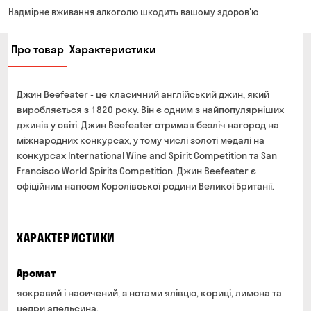
Від 200 до 299 грн
Мінімальна сума всього замовлення — 250 грн
139 грн
Надмірне вживання алкоголю шкодить вашому здоров'ю
Час складання замовлення — до 30 хв
Від 300 до 399 грн
99 грн
Про товар
Характеристики
Можете без черги забрати з магазину в зручний для
Від 400 до 699 грн
79 грн
Вас час
Оплата:
Від 700 грн
безкоштовно
Джин Beefeater - це класичний англійський джин, який
готівкою в магазині
Термін доставки — до 90 хвилин
виробляється з 1820 року. Він є одним з найпопулярніших
банківською картою на сайті та в магазині
джинів у світі. Джин Beefeater отримав безліч нагород на
*на час доставки можуть впливати повітряні тривоги
Оплата:
міжнародних конкурсах, у тому числі золоті медалі на
готівкою кур'єру
конкурсах International Wine and Spirit Competition та San
Francisco World Spirits Competition. Джин Beefeater є
банківською картою на сайті
офіційним напоєм Королівської родини Великої Британії.
ХАРАКТЕРИСТИКИ
Аромат
яскравий і насичений, з нотами ялівцю, кориці, лимона та
цедри апельсина.