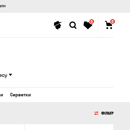
лин
0
0
есу
ри
Серветки
ФІЛЬТР