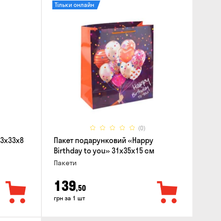
Тільки онлайн
(0)
23x33x8
Пакет подарунковий «Happy
Birthday to you» 31x35x15 cм
Пакети
139
,50
грн за 1 шт