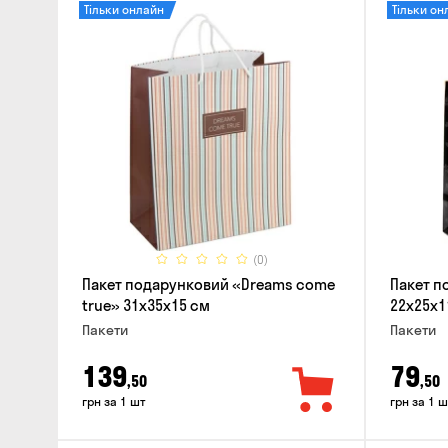
Тільки онлайн
Тільки он
(0)
Пакет подарунковий «Dreams come
Пакет п
true» 31x35x15 см
22x25x1
Пакети
Пакети
139
79
,50
,50
грн за 1 шт
грн за 1 ш