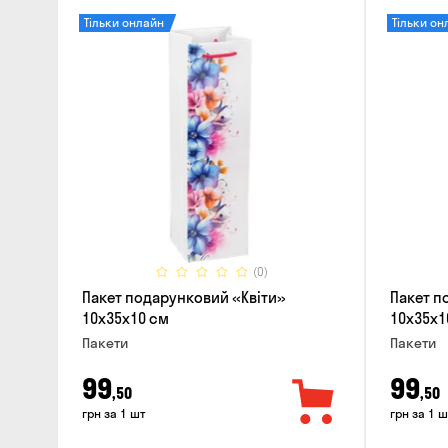
Тільки онлайн
Тільки он
(0)
Пакет подарунковий «Квіти»
Пакет п
10x35x10 см
10x35x1
Пакети
Пакети
99
99
,50
,50
грн за 1 шт
грн за 1 ш