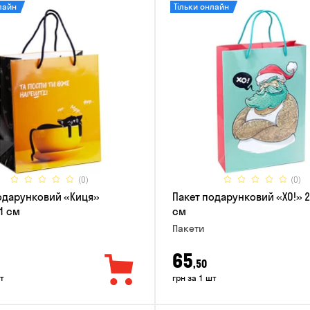
лайн
Тільки онлайн
(0)
(0)
одарунковий «Киця»
Пакет подарунковий «ХО!» 
1 см
см
Пакети
65
,50
т
грн за 1 шт