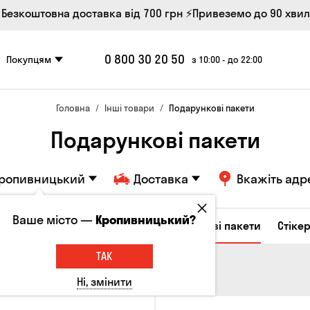
 Безкоштовна доставка від 700 грн
⚡Привеземо до 90 хви
0 800 30 20 50
Покупцям
з 10:00 - до 22:00
Головна
Інші товари
Подарункові пакети
Подарункові пакети
ропивницький
Доставка
Вкажіть адр
Ваше місто —
Кропивницький?
Келихи та кухлі
Брелоки
Подарункові пакети
Стіке
ТАК
Ні, змінити