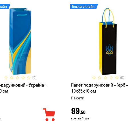
лайн
Тільки онлайн
(0)
(0)
одарунковий «Україна»
Пакет подарунковий «Герб»
0 см
10x35x10 см
Пакети
99
,50
т
грн за 1 шт