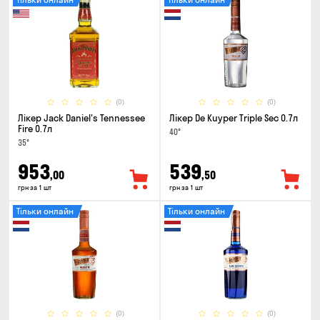
(0)
(0)
Лікер Jack Daniel's Tennessee
Лікер De Kuyper Triple Sec 0.7л
Fire 0.7л
40°
35°
953
539
,00
,50
грн за 1 шт
грн за 1 шт
Тільки онлайн
Тільки онлайн
(0)
(0)