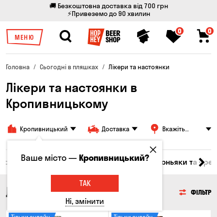
🚚 Безкоштовна доставка від 700 грн
⚡Привеземо до 90 хвилин
0
0
МЕНЮ
Головна
Сьогодні в пляшках
Лікери та настоянки
Лікери та настоянки в
Кропивницькому
Кропивницький
Доставка
Вкажіть
адресу
Ваше місто —
Кропивницький?
Горілка
Соджу
Лікери та настоянки
Коньяки та брен
ТАК
ЛІКЕРИ ТА НАСТОЯНКИ
ФІЛЬТР
Ні, змінити
Тільки онлайн
Тільки онлайн