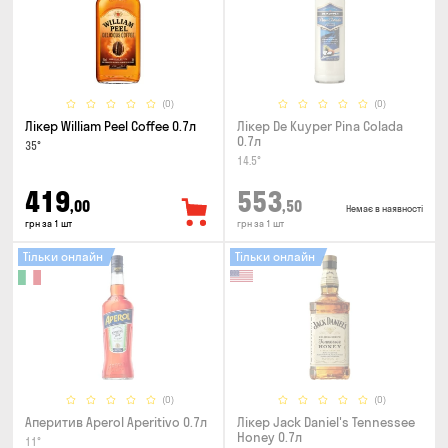
(0)
(0)
Лікер William Peel Coffee 0.7л
Лікер De Kuyper Pina Colada
0.7л
35°
14.5°
419
553
,00
,50
Немає в наявності
грн за 1 шт
грн за 1 шт
Тільки онлайн
Тільки онлайн
(0)
(0)
Аперитив Aperol Aperitivo 0.7л
Лікер Jack Daniel's Tennessee
Honey 0.7л
11°