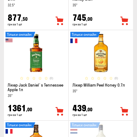
32.5°
35°
877
745
,50
,00
грн за 1 шт
грн за 1 шт
Тільки онлайн
Тільки онлайн
(0)
(0)
Лікер Jack Daniel`s Tennessee
Лікер William Peel Honey 0.7л
Apple 1л
35°
35°
1361
439
,00
,00
грн за 1 шт
грн за 1 шт
Тільки онлайн
Тільки онлайн