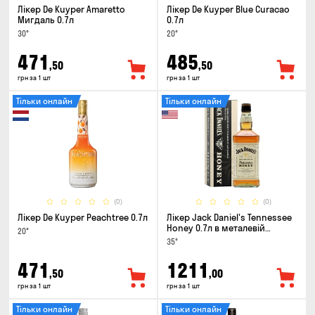
Лікер De Kuyper Amaretto
Лікер De Kuyper Blue Curacao
Мигдаль 0.7л
0.7л
30°
20°
471
485
,50
,50
грн за 1 шт
грн за 1 шт
Тільки онлайн
Тільки онлайн
(0)
(0)
Лікер De Kuyper Peachtree 0.7л
Лікер Jack Daniel's Tennessee
Honey 0.7л в металевій
20°
коробці
35°
471
1211
,50
,00
грн за 1 шт
грн за 1 шт
Тільки онлайн
Тільки онлайн