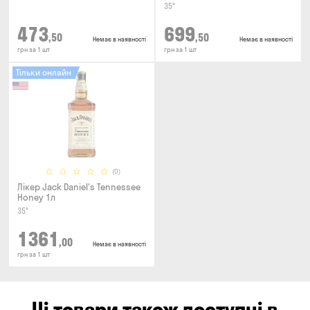
35°
473
699
,50
,50
Немає в наявності
Немає в наявності
грн за 1 шт
грн за 1 шт
Тільки онлайн
(0)
Лікер Jack Daniel's Tennessee
Honey 1л
35°
1361
,00
Немає в наявності
грн за 1 шт
Ці товари також доступні в