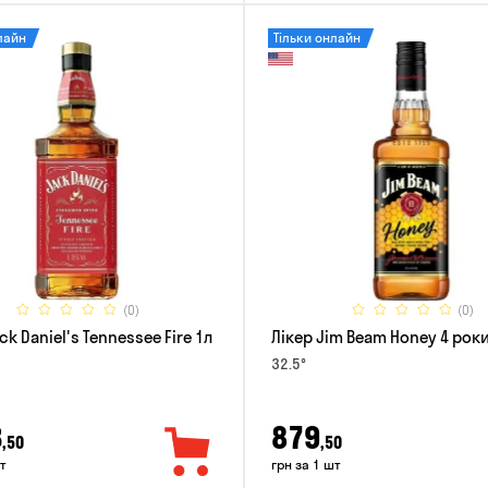
лайн
Тільки онлайн
(0)
(0)
ck Daniel's Tennessee Fire 1л
Лікер Jim Beam Honey 4 роки
32.5°
3
879
,50
,50
т
грн за 1 шт