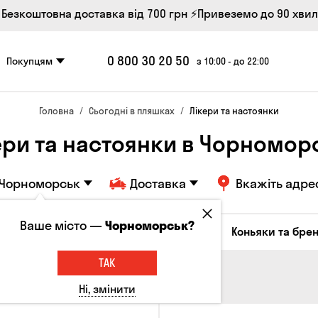
 Безкоштовна доставка від 700 грн
⚡Привеземо до 90 хви
0 800 30 20 50
Покупцям
з 10:00 - до 22:00
Головна
Сьогодні в пляшках
Лікери та настоянки
ери та настоянки в Чорномор
Чорноморськ
Доставка
Вкажіть адре
Ваше місто —
Чорноморськ?
Горілка
Соджу
Лікери та настоянки
Коньяки та брен
ТАК
Ні, змінити