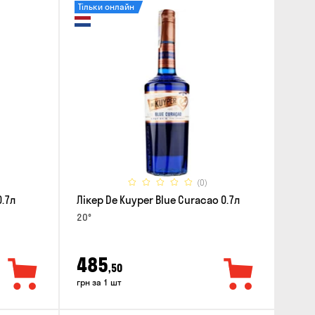
Тільки онлайн
(0)
0.7л
Лікер De Kuyper Blue Curacao 0.7л
20°
485
,50
грн за 1 шт