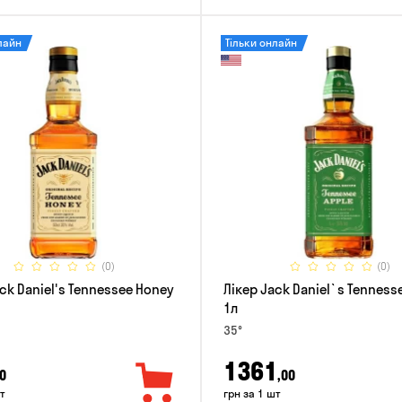
лайн
Тільки онлайн
(0)
(0)
ck Daniel's Tennessee Honey
Лікер Jack Daniel`s Tenness
1л
35°
1361
0
,00
т
грн за 1 шт