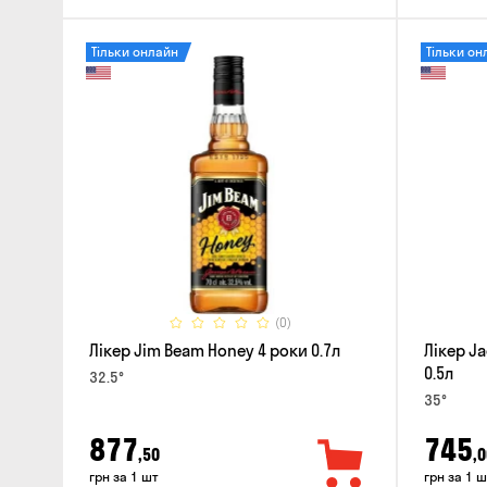
Тільки онлайн
Тільки он
(0)
Лікер Jim Beam Honey 4 роки 0.7л
Лікер Ja
0.5л
32.5°
35°
877
745
,50
,0
грн за 1 шт
грн за 1 ш