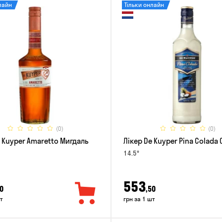
лайн
Тільки онлайн
(0)
(0)
e Kuyper Amaretto Мигдаль
Лікер De Kuyper Pina Colada 
14.5°
553
0
,50
т
грн за 1 шт