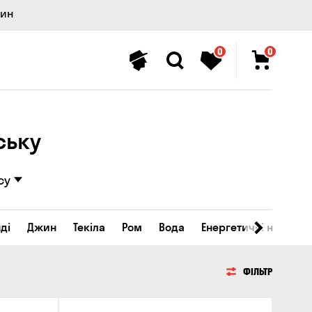
лин
0
0
ську
су
ді
Джин
Текіла
Ром
Вода
Енергетичні напої
ФІЛЬТР