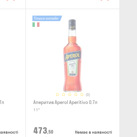
Тільки онлайн
(0)
7л
Аперитив Aperol Aperitivo 0.7л
11°
473
,50
наявності
Немає в наявності