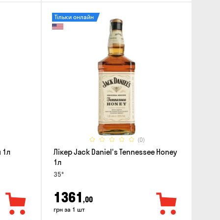
Тільки онлайн
(0)
 1л
Лікер Jack Daniel's Tennessee Honey
1л
35°
1361
,00
грн за 1 шт