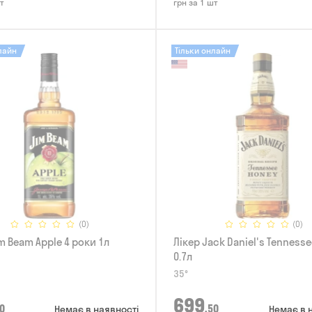
т
грн за 1 шт
лайн
Тільки онлайн
(0)
(0)
m Beam Apple 4 роки 1л
Лікер Jack Daniel's Tenness
0.7л
35°
699
0
,50
Немає в наявності
Немає в 