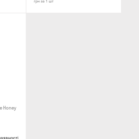
грн за 1 шт
ee Honey
наявності