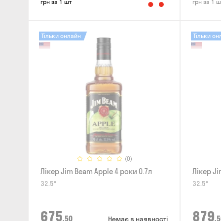
грн за 1 шт
грн за 1 ш
Тільки онлайн
Тільки он
(0)
Лікер Jim Beam Apple 4 роки 0.7л
Лікер Ji
32.5°
32.5°
675
879
,50
,5
Немає в наявності