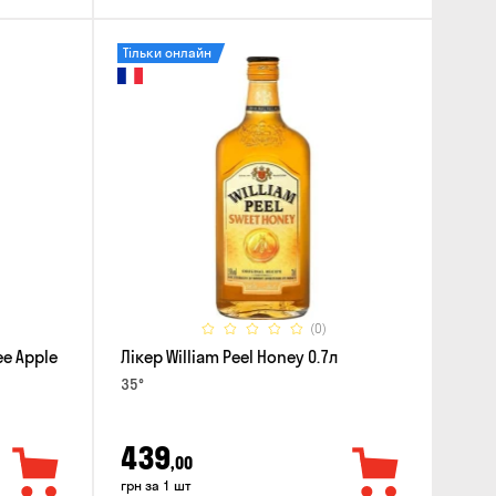
Тільки онлайн
(0)
ee Apple
Лікер William Peel Honey 0.7л
35°
439
,00
грн за 1 шт