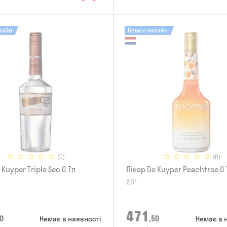
лайн
Тільки онлайн
(0)
(0)
 Kuyper Triple Sec 0.7л
Лікер De Kuyper Peachtree 0.
20°
471
0
,50
Немає в наявності
Немає в 