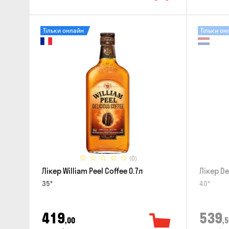
Тільки онлайн
Тільки он
(0)
Лікер William Peel Coffee 0.7л
Лікер De
35°
40°
419
539
,00
,5