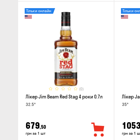
Тільки онлайн
Тільки он
(0)
Лікер Jim Beam Red Stag 4 роки 0.7л
Лікер Ja
32.5°
35°
679
105
,50
грн за 1 шт
грн за 1 ш