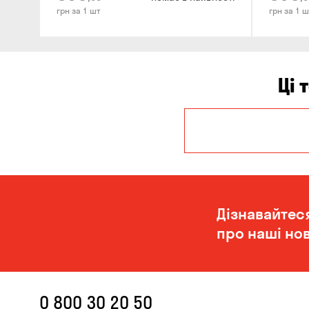
грн за 1 шт
грн за 1 ш
Ці 
Дніпро
Миколаїв
Дізнавайтес
про наші нов
0 800 30 20 50