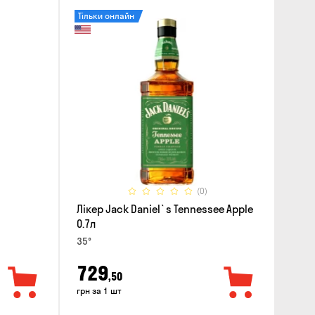
Тільки онлайн
(0)
Лікер Jack Daniel`s Tennessee Apple
0.7л
35°
729
,50
грн за 1 шт