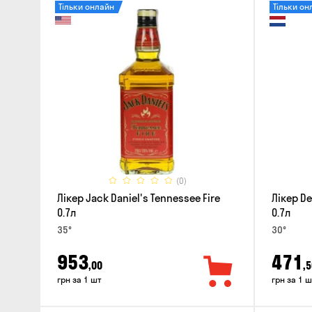
Тільки онлайн
Тільки он
(0)
Лікер Jack Daniel's Tennessee Fire
Лікер D
0.7л
0.7л
35°
30°
953
471
,00
,5
грн за 1 шт
грн за 1 ш