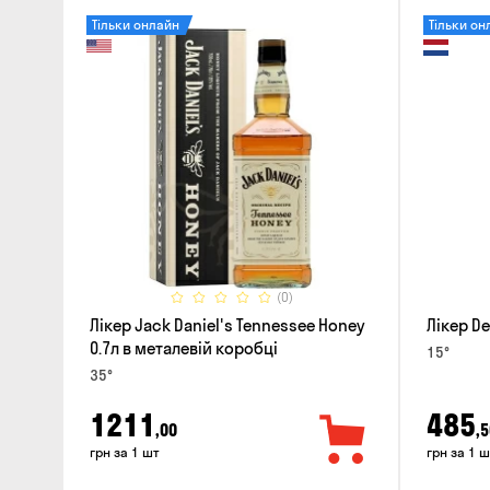
Тільки онлайн
Тільки он
(0)
Лікер Jack Daniel's Tennessee Honey
Лікер De
0.7л в металевій коробці
15°
35°
1211
485
,00
,5
грн за 1 шт
грн за 1 ш