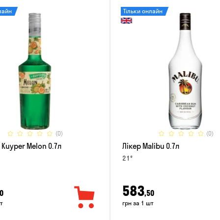
лайн
Тільки онлайн
(0)
(0)
 Kuyper Melon 0.7л
Лікер Malibu 0.7л
21°
583
0
,50
т
грн за 1 шт