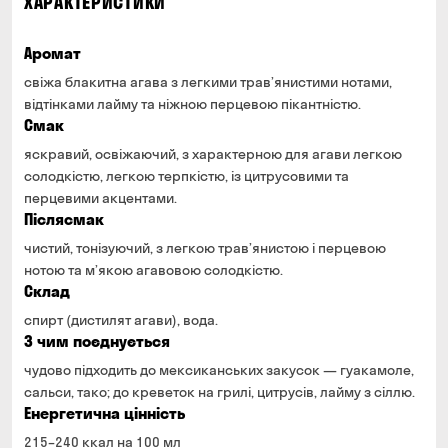
ХАРАКТЕРИСТИКИ
Аромат
свіжа блакитна агава з легкими трав’янистими нотами,
відтінками лайму та ніжною перцевою пікантністю.
Смак
яскравий, освіжаючий, з характерною для агави легкою
солодкістю, легкою терпкістю, із цитрусовими та
перцевими акцентами.
Післясмак
чистий, тонізуючий, з легкою трав’янистою і перцевою
нотою та м’якою агавовою солодкістю.
Склад
спирт (дистилят агави), вода.
З чим поєднується
чудово підходить до мексиканських закусок — гуакамоле,
сальси, тако; до креветок на грилі, цитрусів, лайму з сіллю.
Енергетична цінність
215–240 ккал на 100 мл