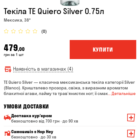
Текіла TE Quiero Silver 0.75л
Мексика, 38°
(0)
479
КУПИТИ
,00
грн за 1 шт
Наявність в магазинах (4)
TE Quiero Silver — класична мексиканська текіла категорії Silver
(Blanco). Кришталево прозора, свіжа, з виразним ароматом
блакитної агави, лайму та трав’янистих нот; її смак
… Детальніше
УМОВИ ДОСТАВКИ
Доставка курʼєром
безкоштовно від 700 грн · до 90 хв
Мінімальна сума всього замовлення — 200 грн
Самовивіз з Hop Hey
Вартість доставки залежить від суми всього замовлення:
безкоштовно · до 30 хв