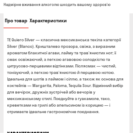
Від 200 до 299 грн
Мінімальна сума всього замовлення — 250 грн
139 грн
Надмірне вживання алкоголю шкодить вашому здоров'ю
Час складання замовлення — до 30 хв
Від 300 до 399 грн
99 грн
Про товар
Характеристики
Можете без черги забрати з магазину в зручний для
Від 400 до 699 грн
79 грн
Вас час
Оплата:
Від 700 грн
безкоштовно
TE Quiero Silver — класична мексиканська текіла категорії
готівкою в магазині
Термін доставки — до 90 хвилин
Silver (Blanco). Кришталево прозора, свіжа, з виразним
банківською картою на сайті та в магазині
ароматом блакитної агави, лайму та трав’янистих нот; її
*на час доставки можуть впливати повітряні тривоги
Оплата:
смак освіжаючий, з легкою агавовою солодкістю та
готівкою кур'єру
цитрусово-перцевими відтінками. Післясмак — чистий,
тонізуючий, з легкою трав’янистою й перцевою нотою.
банківською картою на сайті
Ідеальна для шотів з лаймом і сіллю, а також як основа для
коктейлів — Margarita, Paloma, Tequila Sour. Відмінний вибір
для вечірок, дружніх зустрічей або вечорів у
мексиканському стилі. Поєднуйте з гуакамоле, тако,
креветками на грилі або апельсином із корицею — і
отримаєте ідеальне гастрономічне поєднання.