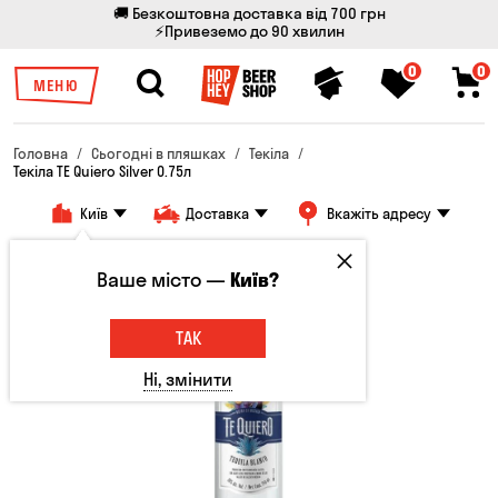
🚚 Безкоштовна доставка від 700 грн
⚡Привеземо до 90 хвилин
0
0
МЕНЮ
Головна
Сьогодні в пляшках
Текіла
Текіла TE Quiero Silver 0.75л
Київ
Доставка
Вкажіть адресу
Тільки онлайн
Ваше місто —
Київ?
ТАК
Ні, змінити