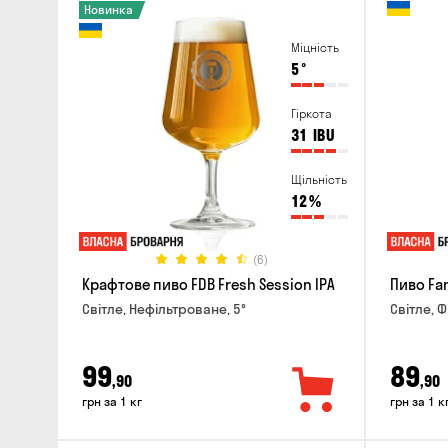
Новинка
Міцність
5
°
Гіркота
31
IBU
Щільність
12
%
(6)
Крафтове пиво FDB Fresh Session IPA
Пиво Fa
Світле, Нефільтроване, 5°
Світле, Ф
99
89
,90
,90
грн за 1 кг
грн за 1 к