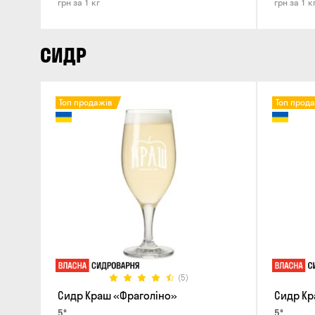
грн за 1 кг
грн за 1 к
СИДР
Топ продажів
Топ прод
(5)
Сидр Краш «Фраголіно»
Сидр Кр
5°
5°