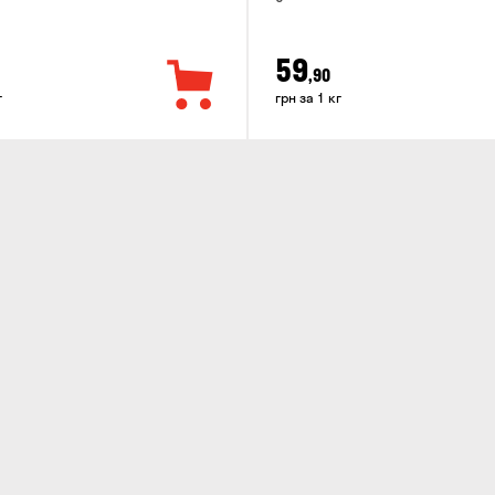
59
,90
г
грн за 1 кг