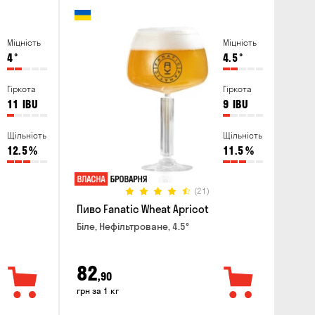
Міцність
Міцність
4
°
4.5
°
Гіркота
Гіркота
11
IBU
9
IBU
Щільність
Щільність
12.5
%
11.5
%
(21)
Пиво Fanatic Wheat Apricot
Біле, Нефільтроване, 4.5°
82
,90
грн за 1 кг