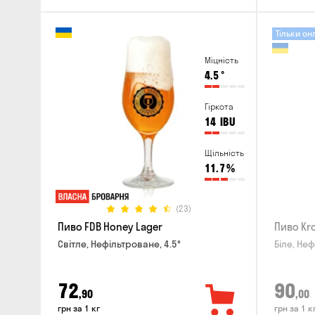
Тільки он
Міцність
4.5
°
Гіркота
14
IBU
Щільність
11.7
%
(23)
Пиво FDB Honey Lager
Пиво Kr
Світле, Нефільтроване, 4.5°
Біле, Неф
72
90
,90
,00
грн за 1 кг
грн за 1 к