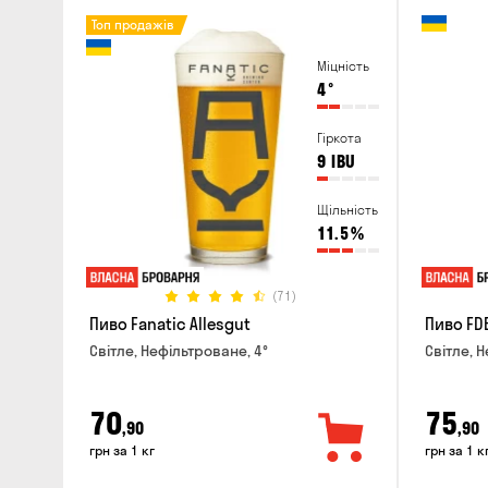
Топ продажів
Міцність
4
°
Гіркота
9
IBU
Щільність
11.5
%
(71)
Пиво Fanatic Allesgut
Пиво FD
Світле, Нефільтроване, 4°
Світле, Н
70
75
,90
,90
грн за 1 кг
грн за 1 к