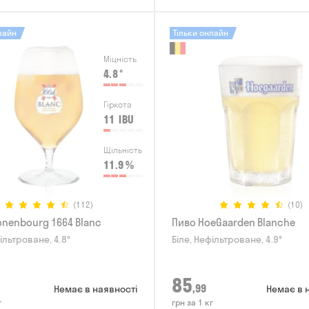
лайн
Тільки онлайн
Міцність
4.8
°
Гіркота
11
IBU
Щільність
11.9
%
(112)
(10)
onenbourg 1664 Blanc
Пиво HoeGaarden Blanche
ільтроване, 4.8°
Біле, Нефільтроване, 4.9°
85
,99
Немає в наявності
Немає в 
г
грн за 1 кг