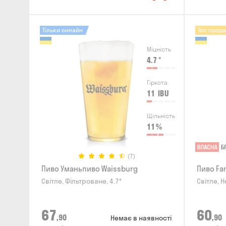
Тільки онлайн
Топ прод
Міцність
4.7
°
Гіркота
11
IBU
Щільність
11
%
(7)
Пиво Уманьпиво Waissburg
Пиво Fa
Світле, Фільтроване, 4.7°
Світле, Н
67
60
,90
,90
Немає в наявності