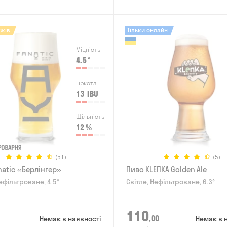
ажів
Тільки онлайн
Міцність
4.5
°
Гіркота
13
IBU
Щільність
12
%
(51)
(5)
natic «Берлінгер»
Пиво KLEПКА Golden Ale
ефільтроване, 4.5°
Світле, Нефільтроване, 6.3°
110
,00
Немає в наявності
Немає в 