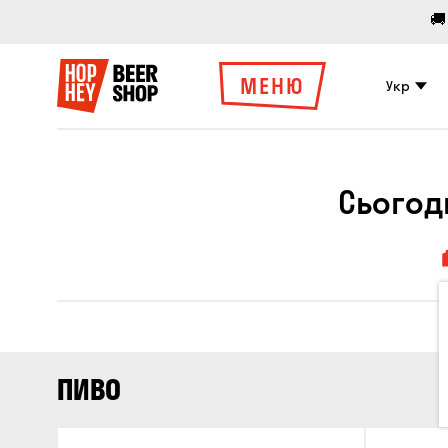
🚚
МЕНЮ
Укр
Сьогод
ПИВО