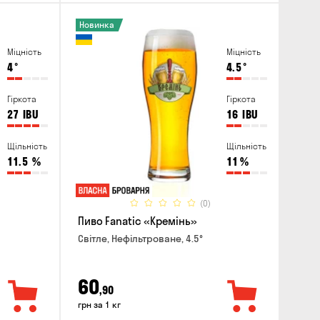
Новинка
Міцність
Міцність
4
°
4.5
°
Гіркота
Гіркота
27
IBU
16
IBU
Щільність
Щільність
11.5
%
11
%
(0)
Пиво Fanatic «Кремінь»
Світле, Нефільтроване, 4.5°
60
,90
грн за 1 кг