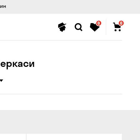
лин
0
0
Черкаси