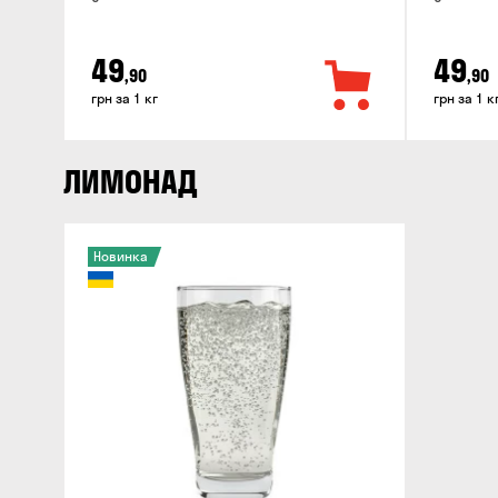
49
49
,90
,90
грн за 1 кг
грн за 1 к
ЛИМОНАД
Новинка