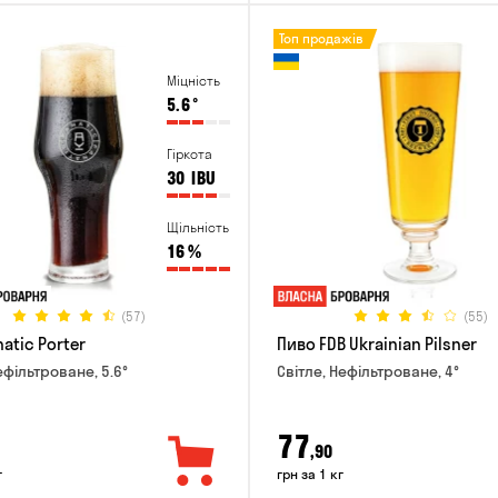
Топ продажів
Міцність
5.6
°
Гіркота
30
IBU
Щільність
16
%
(57)
(55)
atic Porter
Пиво FDB Ukrainian Pilsner
ефільтроване, 5.6°
Світле, Нефільтроване, 4°
77
,90
г
грн за 1 кг