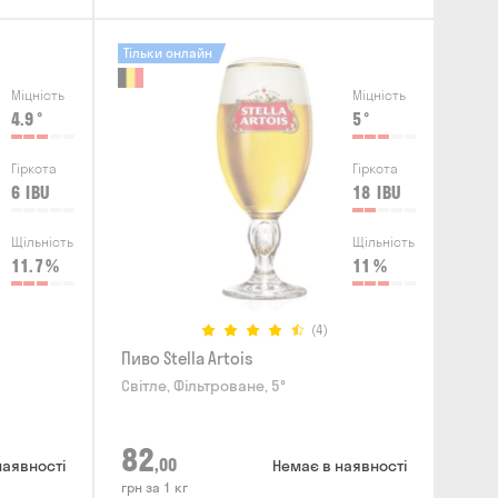
Тільки онлайн
Міцність
Міцність
4.9
°
5
°
Гіркота
Гіркота
6
IBU
18
IBU
Щільність
Щільність
11.7
%
11
%
(4)
Пиво Stella Artois
Світле, Фільтроване, 5°
82
,00
наявності
Немає в наявності
грн за 1 кг