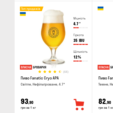
Топ продажів
Міцність
4.7
°
Гіркота
35
IBU
Щільність
12
%
(44)
Пиво Fanatic Cryo APA
Пиво Fan
Світле, Нефільтроване, 4.7°
Темне, Н
93
82
,90
,90
грн за 1 кг
грн за 1 к