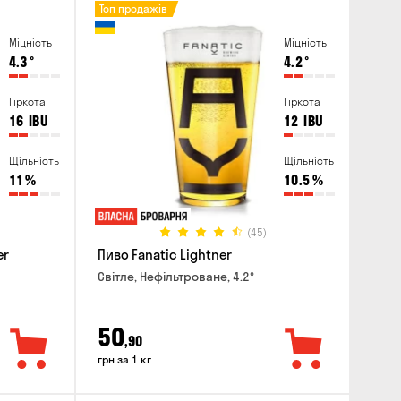
Топ продажів
Міцність
Міцність
4.3
°
4.2
°
Гіркота
Гіркота
16
IBU
12
IBU
Щільність
Щільність
11
%
10.5
%
(45)
er
Пиво Fanatic Lightner
Світле, Нефільтроване, 4.2°
50
,90
грн за 1 кг