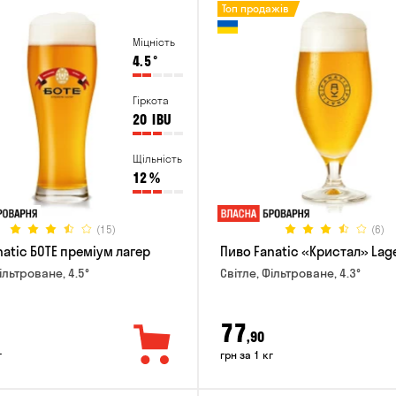
Топ продажів
Міцність
4.5
°
Гіркота
20
IBU
Щільність
12
%
(15)
(6)
natic БОТЕ преміум лагер
Пиво Fanatic «Кристал» Lag
ільтроване, 4.5°
Світле, Фільтроване, 4.3°
77
,90
г
грн за 1 кг