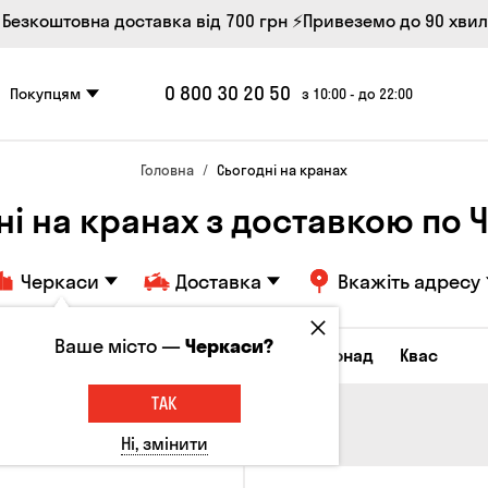
 Безкоштовна доставка від 700 грн
⚡Привеземо до 90 хви
0 800 30 20 50
Покупцям
з 10:00 - до 22:00
Головна
Сьогодні на кранах
ні на кранах з доставкою по 
Черкаси
Доставка
Вкажіть адресу
Ваше місто —
Черкаси?
Всі товари
Пиво
Сидр
Лимонад
Квас
ТАК
Ні, змінити