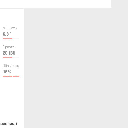
Міцність
6.3
°
Гіркота
20
IBU
Щільність
16
%
наявності