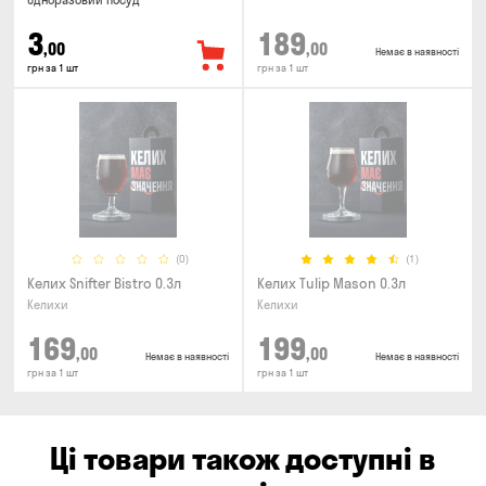
Одноразовий посуд
3
189
,00
,00
Немає в наявності
грн за 1 шт
грн за 1 шт
(0)
(1)
Келих Snifter Bistro 0.3л
Келих Tulip Mason 0.3л
Келихи
Келихи
169
199
,00
,00
Немає в наявності
Немає в наявності
грн за 1 шт
грн за 1 шт
Ці товари також доступні в