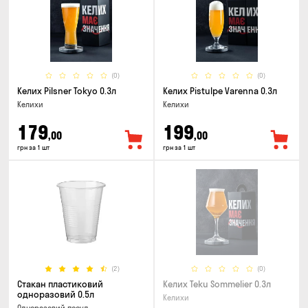
(0)
(0)
Келих Pilsner Tokyo 0.3л
Келих Pistulpe Varenna 0.3л
Келихи
Келихи
179
199
,00
,00
грн за 1 шт
грн за 1 шт
(2)
(0)
Стакан пластиковий
Келих Teku Sommelier 0.3л
одноразовий 0.5л
Келихи