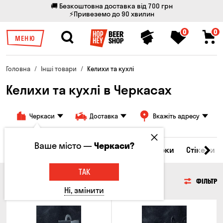
🚚 Безкоштовна доставка від 700 грн
⚡Привеземо до 90 хвилин
0
0
МЕНЮ
Головна
Інші товари
Келихи та кухлі
Келихи та кухлі в Черкасах
Черкаси
Доставка
Вкажіть адресу
Ваше місто —
Черкаси?
Всі товари
Келихи та кухлі
Брелоки
Стікери
ТАК
КЕЛИХИ ТА КУХЛІ
ФІЛЬТР
Ні, змінити