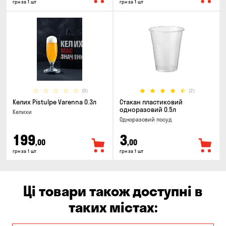
грн за 1 шт
грн за 1 шт
(0)
(2)
Келих Pistulpe Varenna 0.3л
Стакан пластиковий
одноразовий 0.5л
Келихи
Одноразовий посуд
199
3
,00
,00
грн за 1 шт
грн за 1 шт
Ці товари також доступні в
таких містах: