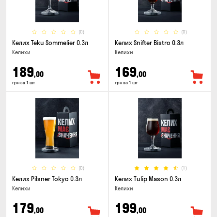
(0)
(0)
Келих Teku Sommelier 0.3л
Келих Snifter Bistro 0.3л
Келихи
Келихи
189
169
,00
,00
грн за 1 шт
грн за 1 шт
(0)
(1)
Келих Pilsner Tokyo 0.3л
Келих Tulip Mason 0.3л
Келихи
Келихи
179
199
,00
,00