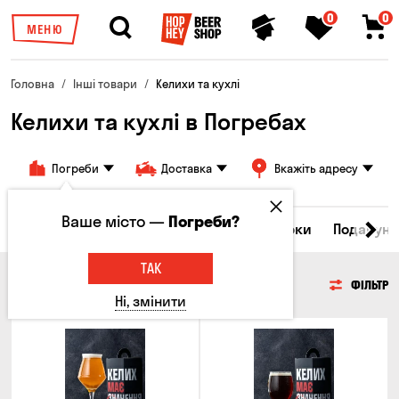
0
0
МЕНЮ
Головна
Інші товари
Келихи та кухлі
Келихи та кухлі в Погребах
Погреби
Доставка
Вкажіть адресу
Ваше місто —
Погреби?
Всі товари
Келихи та кухлі
Брелоки
Подарунк
ТАК
КЕЛИХИ ТА КУХЛІ
ФІЛЬТР
Ні, змінити