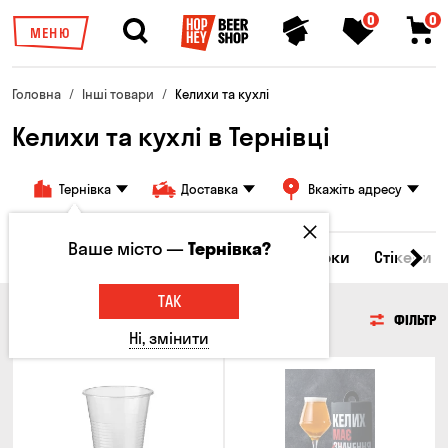
0
0
МЕНЮ
Головна
Інші товари
Келихи та кухлі
Келихи та кухлі в Тернівці
Тернівка
Доставка
Вкажіть адресу
Ваше місто —
Тернівка?
Всі товари
Келихи та кухлі
Брелоки
Стікери
ТАК
КЕЛИХИ ТА КУХЛІ
ФІЛЬТР
Ні, змінити