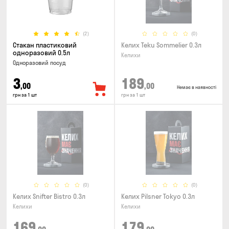
(2)
(0)
Стакан пластиковий
Келих Teku Sommelier 0.3л
одноразовий 0.5л
Келихи
Одноразовий посуд
3
189
,00
,00
Немає в наявності
грн за 1 шт
грн за 1 шт
(0)
(0)
Келих Snifter Bistro 0.3л
Келих Pilsner Tokyo 0.3л
Келихи
Келихи
169
179