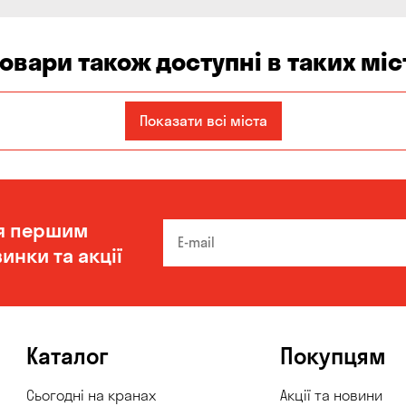
товари також доступні в таких міс
Запоріжжя
Кам'янське
Київ
Показати всі міста
Одеса
Олександрівка
Чорноморськ
я першим
инки та акції
Каталог
Покупцям
Сьогодні на кранах
Акції та новини