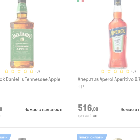
(0)
(0)
ck Daniel`s Tennessee Apple
Аперитив Aperol Aperitivo 0.
11°
516
0
,00
Немає в наявності
Немає в 
т
грн за 1 шт
лайн
Тільки онлайн