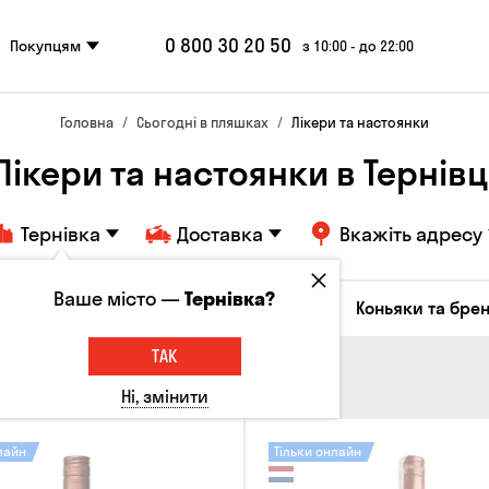
0 800 30 20 50
Покупцям
з 10:00 - до 22:00
Головна
Сьогодні в пляшках
Лікери та настоянки
Лікери та настоянки в Тернівц
Тернівка
Доставка
Вкажіть адресу
Ваше місто —
Тернівка?
октейлі
Соджу
Лікери та настоянки
Коньяки та брен
ТАК
Ні, змінити
лайн
Тільки онлайн