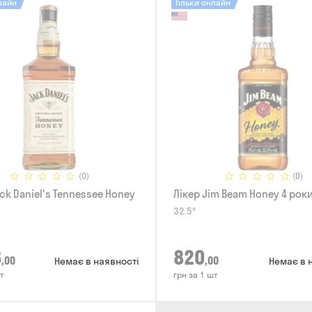
лайн
Тільки онлайн
(0)
(0)
ck Daniel's Tennessee Honey
Лікер Jim Beam Honey 4 роки
32.5°
6
820
,00
,00
Немає в наявності
Немає в 
т
грн за 1 шт