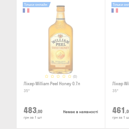
Тільки онлайн
Тільки он
(0)
Лікер William Peel Honey 0.7л
Лікер Wi
35°
35°
483
461
,00
,0
Немає в наявності
грн за 1 шт
грн за 1 ш