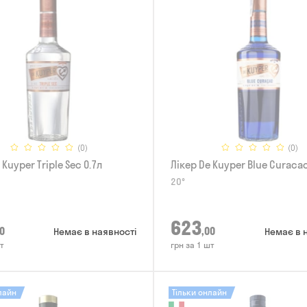
(0)
(0)
 Kuyper Triple Sec 0.7л
Лікер De Kuyper Blue Curacao
20°
623
0
,00
Немає в наявності
Немає в 
т
грн за 1 шт
лайн
Тільки онлайн