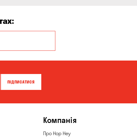
тах:
Кропивницький
ПІДПИСАТИСЯ
Компанія
Про Hop Hey