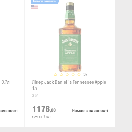
Тільки онлайн
(0)
 0.7л
Лікер Jack Daniel`s Tennessee Apple
1л
35°
1176
,00
наявності
Немає в наявності
грн за 1 шт