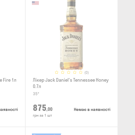
(0)
 Fire 1л
Лікер Jack Daniel's Tennessee Honey
0.7л
35°
875
,00
наявності
Немає в наявності
грн за 1 шт