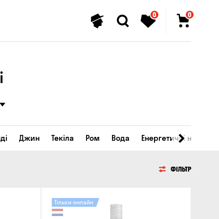
0
0
і
ді
Джин
Текіла
Ром
Вода
Енергетичні напої
ФІЛЬТР
Тільки онлайн