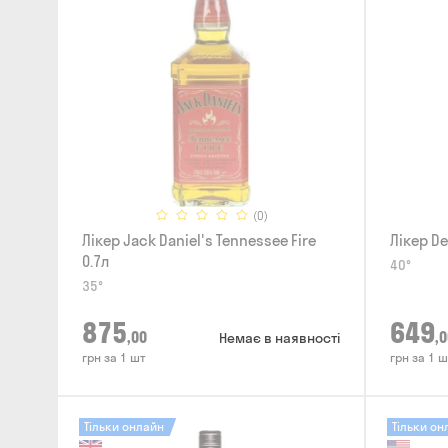
(0)
Лікер Jack Daniel's Tennessee Fire
Лікер De
0.7л
40°
35°
875
649
,00
,0
Немає в наявності
грн за 1 шт
грн за 1 ш
Тільки онлайн
Тільки он