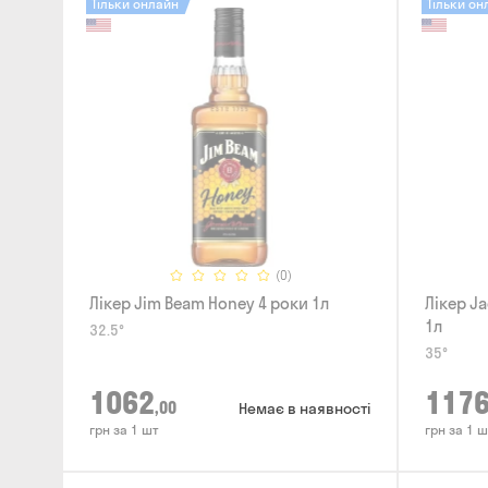
Тільки онлайн
Тільки он
(0)
Лікер Jim Beam Honey 4 роки 1л
Лікер Ja
1л
32.5°
35°
1062
117
,00
Немає в наявності
грн за 1 шт
грн за 1 ш