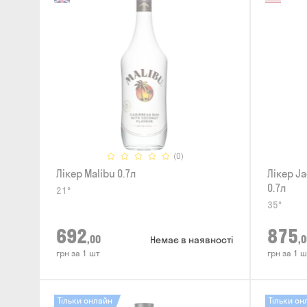
(0)
Лікер Malibu 0.7л
Лікер Ja
0.7л
21°
35°
692
875
,00
,0
Немає в наявності
грн за 1 шт
грн за 1 ш
Тільки онлайн
Тільки он