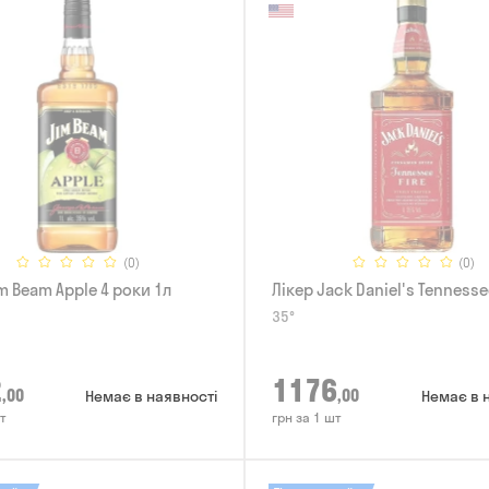
(0)
(0)
m Beam Apple 4 роки 1л
Лікер Jack Daniel's Tennessee
35°
2
1176
,00
,00
Немає в наявності
Немає в 
т
грн за 1 шт