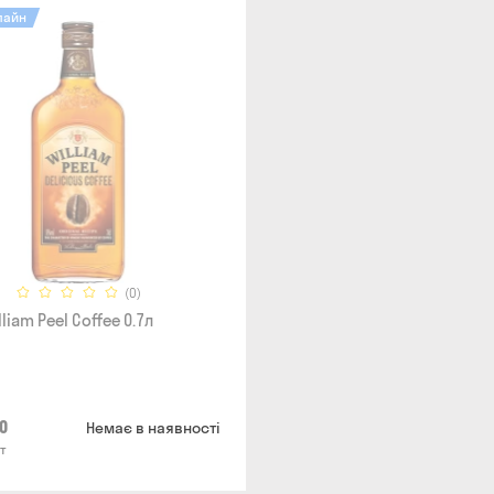
лайн
(0)
lliam Peel Coffee 0.7л
0
Немає в наявності
т