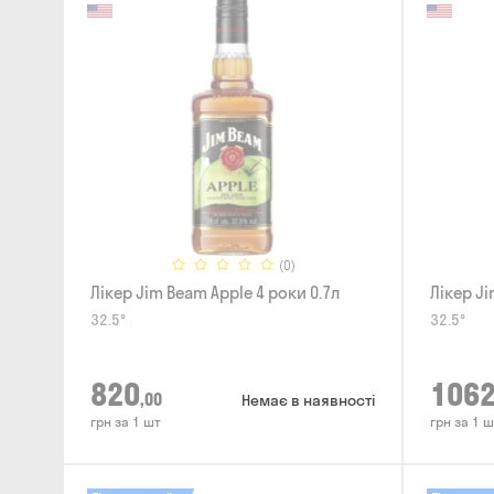
(0)
Лікер Jim Beam Apple 4 роки 0.7л
Лікер Ji
32.5°
32.5°
820
106
,00
Немає в наявності
грн за 1 шт
грн за 1 ш