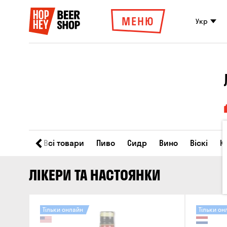
МЕНЮ
Укр
Всі товари
Пиво
Сидр
Вино
Віскі
К
ЛІКЕРИ ТА НАСТОЯНКИ
Тільки онлайн
Тільки он