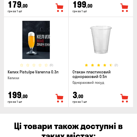
179
199
,00
,00
грн за 1 шт
грн за 1 шт
(0)
(2)
Келих Pistulpe Varenna 0.3л
Стакан пластиковий
одноразовий 0.5л
Келихи
Одноразовий посуд
199
3
,00
,00
грн за 1 шт
грн за 1 шт
Ці товари також доступні в
таких містах: