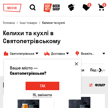
0
0
МЕНЮ
Головна
Інші товари
Келихи та кухлі
Келихи та кухлі в
Святопетрівському
Святопетрівське
Доставка
Вкажіть
адресу
Ваше місто —
Всі товари
Келихи та кухлі
Брелоки
Подарунк
Святопетрівське?
КЕЛИХИ ТА КУХЛІ
ФІЛЬТР
ТАК
Ні, змінити