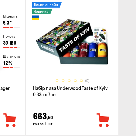
Тільки онлайн
Новинка
Міцність
5.3
°
Гіркота
30
IBU
Щільність
12
%
(0)
Lager
Набір пива Underwood Taste of Kyiv
0.33л x 7шт
663
,50
грн за 1 шт