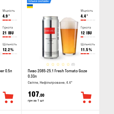
Тільки онлайн
Міцність
Міцність
4.9
°
4.4
°
Гіркота
Гіркота
21
IBU
12
IBU
Щільність
Щільність
12.2
%
11.5
%
(0)
er 0.5л
Пиво 2085-25.1 Fresh Tomato Goze
0.33л
Світле, Нефільтроване, 4.4°
107
,00
грн за 1 шт