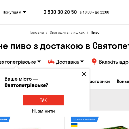
0 800 30 20 50
Покупцям
з 10:00 - до 22:00
Головна
Сьогодні в пляшках
Пиво
не пиво з достакою в Святопе
вятопетрівське
Доставка
Вкажіть адр
Ваше місто —
октейлі
Горілка
Соджу
Лікери та настоянки
Конья
Святопетрівське?
ТАК
Ні, змінити
лайн
Тільки онлайн