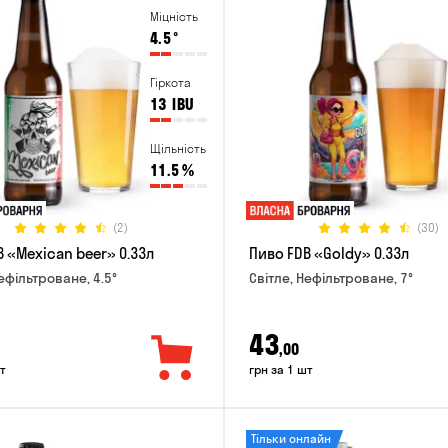
Міцність
4.5
°
Гіркота
13
IBU
Щільність
11.5
%
(2)
(30)
 «Mexican beer» 0.33л
Пиво FDB «Goldy» 0.33л
ефільтроване, 4.5°
Світле, Нефільтроване, 7°
43
,00
т
грн за 1 шт
Тільки онлайн