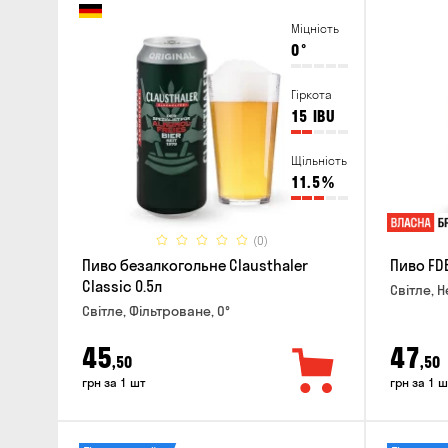
Міцність
0
°
Гіркота
15
IBU
Щільність
11.5
%
(0)
Пиво безалкогольне Clausthaler
Пиво FDB
Classic 0.5л
Світле, Н
Світле, Фільтроване, 0°
45
47
,50
,50
грн за 1 шт
грн за 1 ш