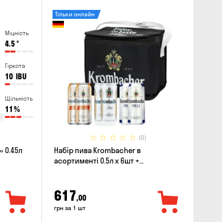
Тільки онлайн
Міцність
4.5
°
Гіркота
10
IBU
Щільність
11
%
(0)
 0.45л
Набір пива Krombacher в
асортименті 0.5л х 6шт +
термосумка
617
,00
грн за 1 шт