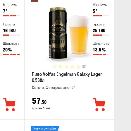
Міцність
Міцність
7
°
5
°
Гіркота
Гіркота
16
IBU
25
IBU
Щільність
Щільність
20
%
13.5
%
(0)
Пиво Volfas Engelman Galaxy Lager
0.568л
Світле, Фільтроване, 5°
57
,50
грн за 1 шт
Тільки онлайн