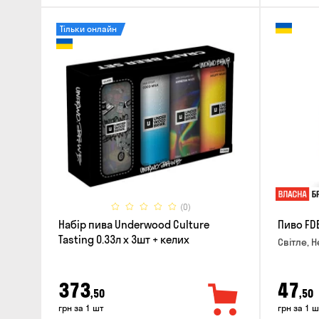
Тільки онлайн
(0)
Набір пива Underwood Culture
Пиво FD
Tasting 0.33л x 3шт + келих
Світле, Н
373
47
,50
,50
грн за 1 шт
грн за 1 ш