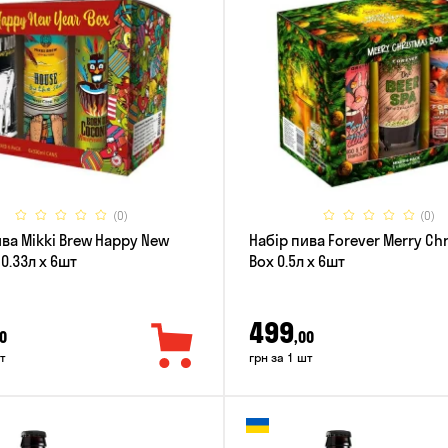
(0)
(0)
ива Mikki Brew Happy New
Набір пива Forever Merry Ch
 0.33л x 6шт
Box 0.5л x 6шт
499
0
,00
т
грн за 1 шт