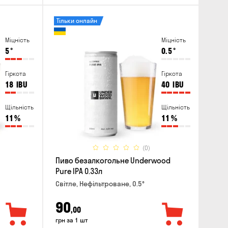
Тільки онлайн
Міцність
Міцність
5
°
0.5
°
Гіркота
Гіркота
18
IBU
40
IBU
Щільність
Щільність
11
%
11
%
(0)
Пиво безалкогольне Underwood
Pure IPA 0.33л
Світле, Нефільтроване, 0.5°
90
,00
грн за 1 шт