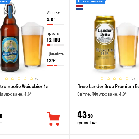
лайн
Тільки онлайн
Міцність
4.6
°
Гіркота
12
IBU
Щільність
12
%
(0)
(0)
trampolio Weissbier 1л
Пиво Lander Brau Premium Be
ільтроване, 4.6°
Світле, Фільтроване, 4.9°
43
0
,50
т
грн за 1 шт