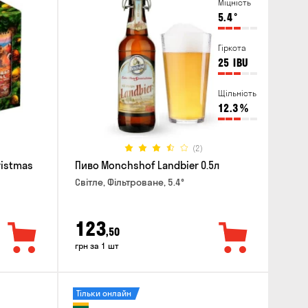
Міцність
5.4
°
Гіркота
25
IBU
Щільність
12.3
%
(2)
ristmas
Пиво Monchshof Landbier 0.5л
Світле, Фільтроване, 5.4°
123
,50
грн за 1 шт
Тільки онлайн