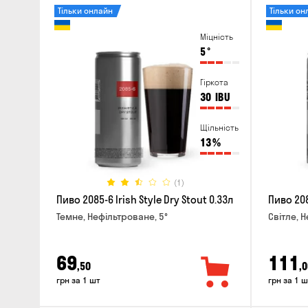
Тільки онлайн
Тільки он
Міцність
5
°
Гіркота
30
IBU
Щільність
13
%
(1)
Пиво 2085-6 Irish Style Dry Stout 0.33л
Пиво 208
Темне, Нефільтроване, 5°
Світле, 
69
111
,50
,0
грн за 1 шт
грн за 1 ш