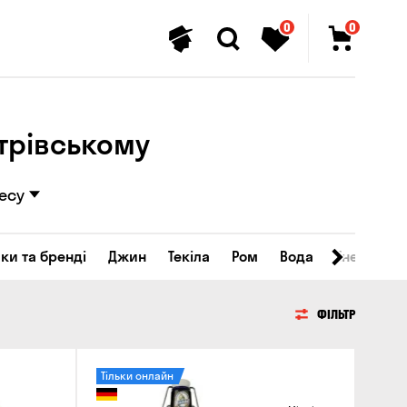
0
0
трівському
есу
ки та бренді
Джин
Текіла
Ром
Вода
Енергетичн
ФІЛЬТР
Тільки онлайн