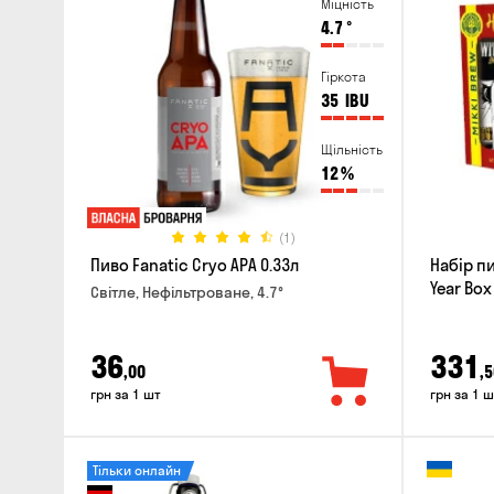
Міцність
4.7
°
Гіркота
35
IBU
Щільність
12
%
(1)
Пиво Fanatic Cryo APA 0.33л
Набір п
Year Box
Світле, Нефільтроване, 4.7°
36
331
,00
,5
грн за 1 шт
грн за 1 ш
Тільки онлайн