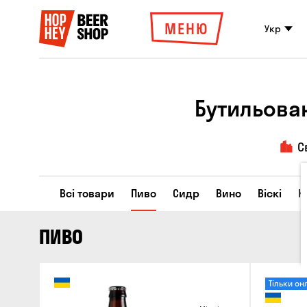
МЕНЮ
Укр
Бутильова
С
Всі товари
Пиво
Сидр
Вино
Віскі
К
ПИВО
Тільки он