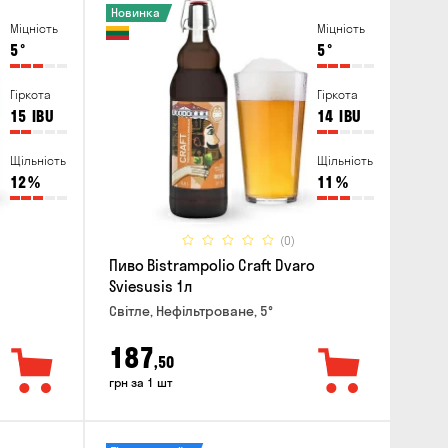
Новинка
Міцність
Міцність
5
°
5
°
Гіркота
Гіркота
15
IBU
14
IBU
Щільність
Щільність
12
%
11
%
(0)
Пиво Bistrampolio Craft Dvaro
Sviesusis 1л
Світле, Нефільтроване, 5°
187
,50
грн за 1 шт