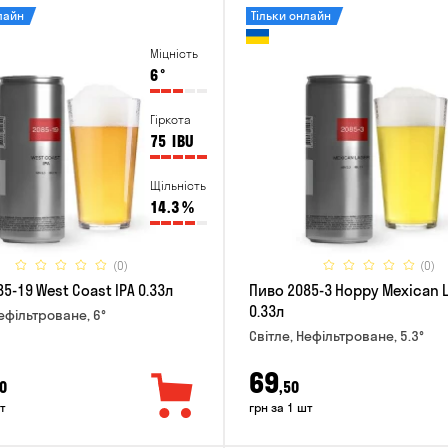
лайн
Тільки онлайн
Міцність
6
°
Гіркота
75
IBU
Щільність
14.3
%
(0)
(0)
5-19 West Coast IPA 0.33л
Пиво 2085-3 Hoppy Mexican 
0.33л
Нефільтроване, 6°
Світле, Нефільтроване, 5.3°
69
0
,50
т
грн за 1 шт