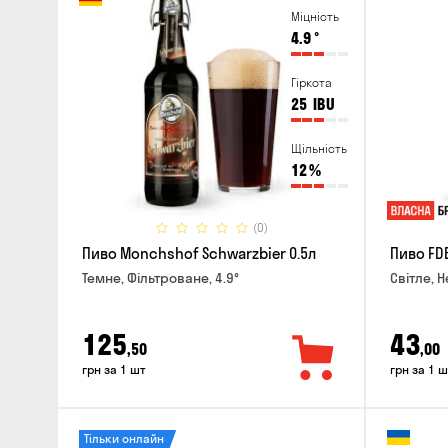
Міцність
4.9
°
Гіркота
25
IBU
Щільність
12
%
(0)
Пиво Monchshof Schwarzbier 0.5л
Пиво FDB
Темне, Фільтроване, 4.9°
Світле, Н
125
43
,50
,00
грн за 1 шт
грн за 1 ш
Тільки онлайн