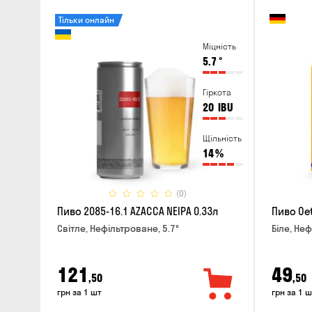
Тільки онлайн
Міцність
5.7
°
Гіркота
20
IBU
Щільність
14
%
(0)
Пиво 2085-16.1 AZACCA NEIPA 0.33л
Пиво Oet
Світле, Нефільтроване, 5.7°
Біле, Неф
121
49
,50
,50
грн за 1 шт
грн за 1 ш