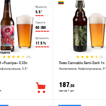
Міцність
5.5
°
Гіркота
60
IBU
Щільність
17.5
%
(26)
(3)
 «Puaripa» 0.33л
Пиво Cannabis Semi-Dark 1л
ефільтроване, 5.5°
Напівтемне, Нефільтроване, 5°
187
,50
т
грн за 1 шт