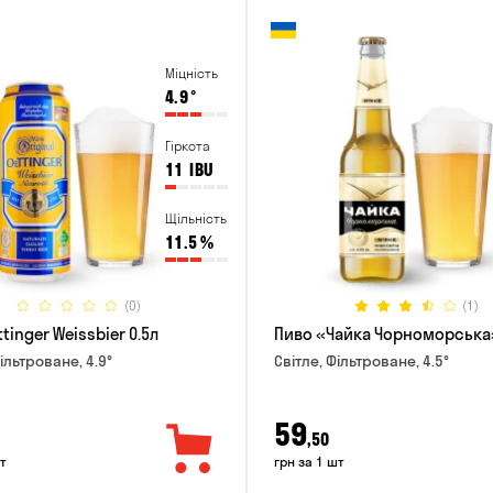
Міцність
4.9
°
Гіркота
11
IBU
Щільність
11.5
%
(0)
(1)
tinger Weissbier 0.5л
Пиво «Чайка Чорноморська»
ільтроване, 4.9°
Світле, Фільтроване, 4.5°
59
,50
т
грн за 1 шт