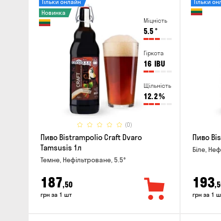
Тільки онлайн
Тільки он
Новинка
Міцність
5.5
°
Гіркота
16
IBU
Щільність
12.2
%
(0)
Пиво Bistrampolio Craft Dvaro
Пиво Bis
Tamsusis 1л
Біле, Неф
Темне, Нефільтроване, 5.5°
187
193
,50
,5
грн за 1 шт
грн за 1 ш