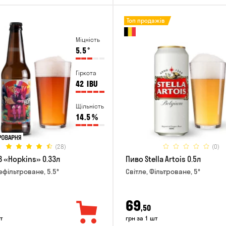
Топ продажів
Міцність
5.5
°
Гіркота
42
IBU
Щільність
14.5
%
(28)
(0)
B «Hopkins» 0.33л
Пиво Stella Artois 0.5л
ефільтроване, 5.5°
Світле, Фільтроване, 5°
69
,50
т
грн за 1 шт