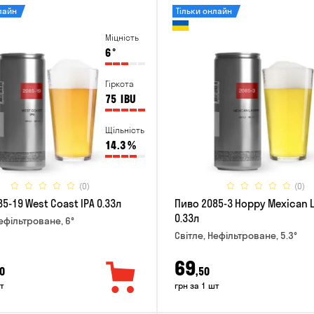
лайн
Тільки онлайн
Міцність
6
°
Гіркота
75
IBU
Щільність
14.3
%
(0)
(0)
5-19 West Coast IPA 0.33л
Пиво 2085-3 Hoppy Mexican 
0.33л
Нефільтроване, 6°
Світле, Нефільтроване, 5.3°
69
0
,50
т
грн за 1 шт