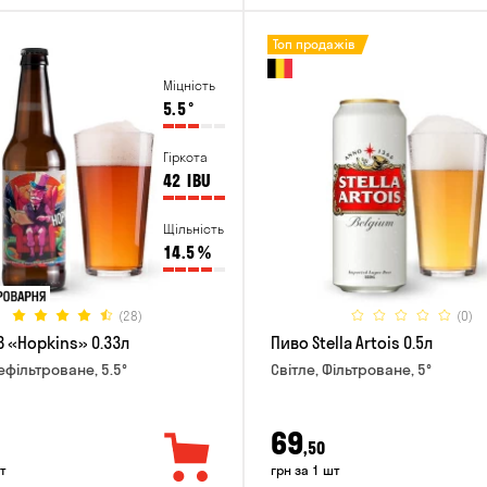
Топ продажів
Міцність
5.5
°
Гіркота
42
IBU
Щільність
14.5
%
(28)
(0)
B «Hopkins» 0.33л
Пиво Stella Artois 0.5л
ефільтроване, 5.5°
Світле, Фільтроване, 5°
69
,50
т
грн за 1 шт