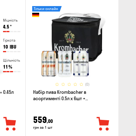
Тільки онлайн
Міцність
4.5
°
Гіркота
10
IBU
Щільність
11
%
(0)
 0.45л
Набір пива Krombacher в
асортименті 0.5л х 6шт +
термосумка
559
,00
грн за 1 шт