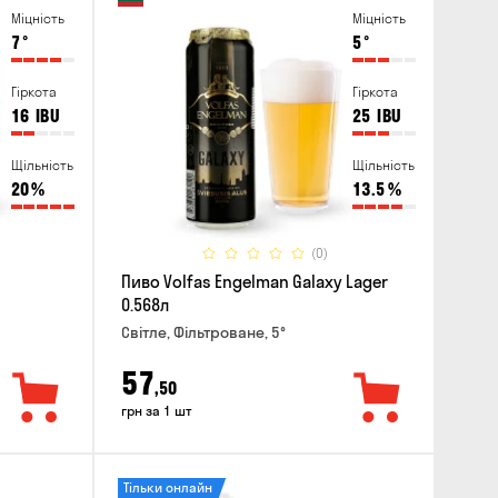
Міцність
Міцність
7
°
5
°
Гіркота
Гіркота
16
IBU
25
IBU
Щільність
Щільність
20
%
13.5
%
(0)
Пиво Volfas Engelman Galaxy Lager
0.568л
Світле, Фільтроване, 5°
57
,50
грн за 1 шт
Тільки онлайн