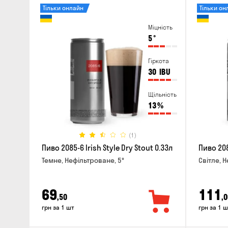
Тільки онлайн
Тільки он
Міцність
5
°
Гіркота
30
IBU
Щільність
13
%
(1)
Пиво 2085-6 Irish Style Dry Stout 0.33л
Пиво 208
Темне, Нефільтроване, 5°
Світле, 
69
111
,50
,0
грн за 1 шт
грн за 1 ш