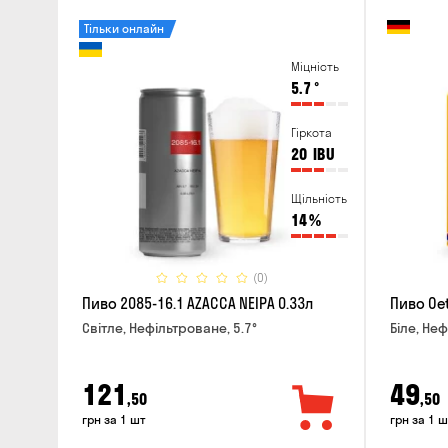
Тільки онлайн
Міцність
5.7
°
Гіркота
20
IBU
Щільність
14
%
(0)
Пиво 2085-16.1 AZACCA NEIPA 0.33л
Пиво Oet
Світле, Нефільтроване, 5.7°
Біле, Неф
121
49
,50
,50
грн за 1 шт
грн за 1 ш