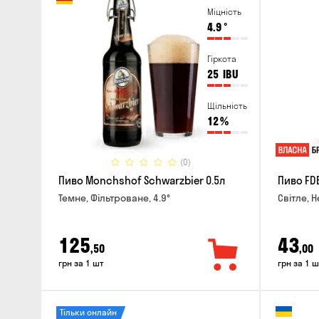
Міцність
4.9
°
Гіркота
25
IBU
Щільність
12
%
(0)
Пиво Monchshof Schwarzbier 0.5л
Пиво FDB
Темне, Фільтроване, 4.9°
Світле, Н
125
43
,50
,00
грн за 1 шт
грн за 1 ш
Тільки онлайн