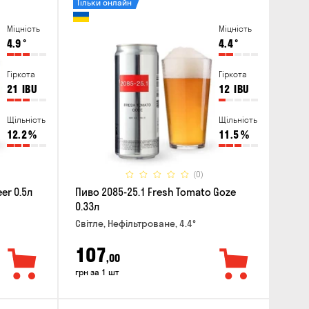
Тільки онлайн
Міцність
Міцність
4.9
°
4.4
°
Гіркота
Гіркота
21
IBU
12
IBU
Щільність
Щільність
12.2
%
11.5
%
(0)
er 0.5л
Пиво 2085-25.1 Fresh Tomato Goze
0.33л
Світле, Нефільтроване, 4.4°
107
,00
грн за 1 шт