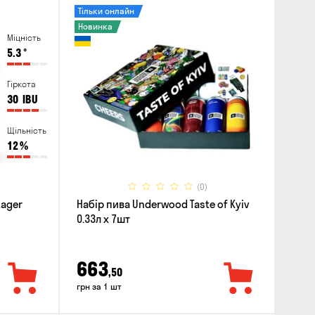
Тільки онлайн
Новинка
Міцність
5.3
°
Гіркота
30
IBU
Щільність
12
%
(0)
Lager
Набір пива Underwood Taste of Kyiv
0.33л x 7шт
663
,50
грн за 1 шт