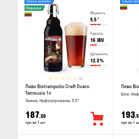
Тільки онлайн
Тільки он
Новинка
Міцність
5.5
°
Гіркота
16
IBU
Щільність
12.2
%
(0)
Пиво Bistrampolio Craft Dvaro
Пиво Bis
Tamsusis 1л
Біле, Неф
Темне, Нефільтроване, 5.5°
187
193
,50
,5
грн за 1 шт
грн за 1 ш