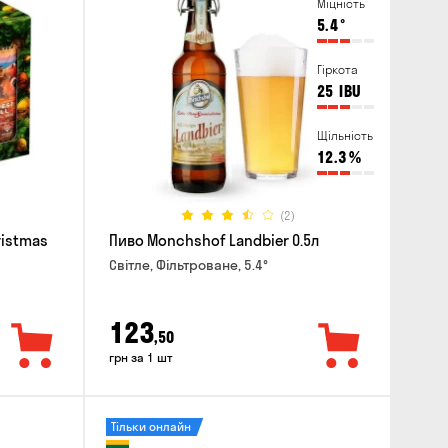
Міцність
5.4
°
Гіркота
25
IBU
Щільність
12.3
%
(2)
ristmas
Пиво Monchshof Landbier 0.5л
Світле, Фільтроване, 5.4°
123
,50
грн за 1 шт
Тільки онлайн