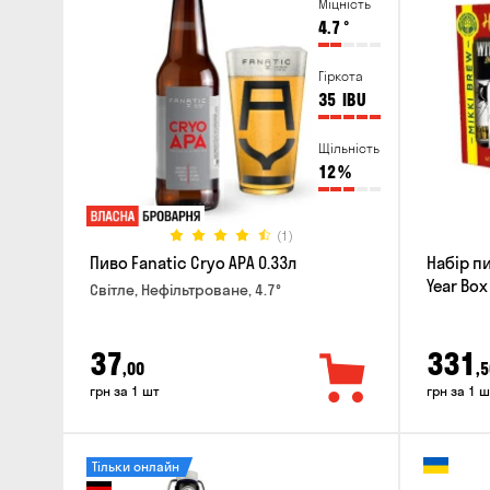
Міцність
4.7
°
Гіркота
35
IBU
Щільність
12
%
(1)
Пиво Fanatic Cryo APA 0.33л
Набір п
Year Box
Світле, Нефільтроване, 4.7°
37
331
,00
,5
грн за 1 шт
грн за 1 ш
Тільки онлайн