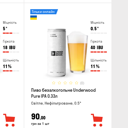
Тільки онлайн
Міцність
Міцність
5
°
0.5
°
Гіркота
Гіркота
18
IBU
40
IBU
Щільність
Щільність
11
%
11
%
(0)
Пиво безалкогольне Underwood
Pure IPA 0.33л
Світле, Нефільтроване, 0.5°
90
,00
грн за 1 шт