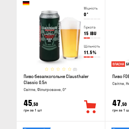
Міцність
0
°
Гіркота
15
IBU
Щільність
11.5
%
(0)
Пиво безалкогольне Clausthaler
Пиво FDB
Classic 0.5л
Світле, Н
Світле, Фільтроване, 0°
45
47
,50
,50
грн за 1 шт
грн за 1 ш