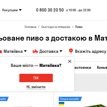
0 800 30 20 50
Покупцям
з 10:00 - до 22:00
Головна
Сьогодні в пляшках
Пиво
ьоване пиво з достакою в Мат
Матвіївка
Доставка
Вкажіть адресу
Ваше місто —
Матвіївка?
октейлі
Горілка
Соджу
Лікери та настоянки
Конья
ТАК
Ні, змінити
лайн
Тільки онлайн