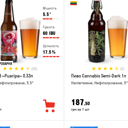
Міцність
5.5
°
Гіркота
60
IBU
Щільність
17.5
%
(26)
(3)
 «Puaripa» 0.33л
Пиво Cannabis Semi-Dark 1л
ефільтроване, 5.5°
Напівтемне, Нефільтроване, 5°
187
,50
т
грн за 1 шт