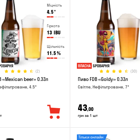
Міцність
4.5
°
Гіркота
13
IBU
Щільність
11.5
%
(2)
(30)
 «Mexican beer» 0.33л
Пиво FDB «Goldy» 0.33л
ефільтроване, 4.5°
Світле, Нефільтроване, 7°
43
,00
т
грн за 1 шт
Тільки онлайн