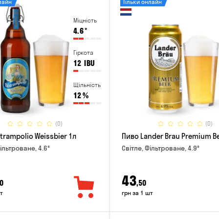
лайн
Тільки онлайн
Міцність
4.6
°
Гіркота
12
IBU
Щільність
12
%
(0)
(0)
trampolio Weissbier 1л
Пиво Lander Brau Premium Be
ільтроване, 4.6°
Світле, Фільтроване, 4.9°
43
0
,50
т
грн за 1 шт