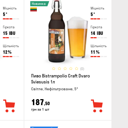
Новинка
Міцність
Міцність
5
°
5
°
Гіркота
Гіркота
15
IBU
14
IBU
Щільність
Щільність
12
%
11
%
(0)
Пиво Bistrampolio Craft Dvaro
Sviesusis 1л
Світле, Нефільтроване, 5°
187
,50
грн за 1 шт