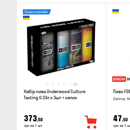
Тільки онлайн
(0)
Набір пива Underwood Culture
Пиво FD
Tasting 0.33л x 3шт + келих
Світле, Н
373
47
,50
,50
грн за 1 шт
грн за 1 ш