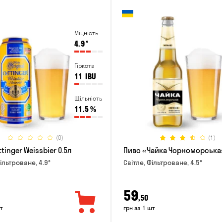
Міцність
4.9
°
Гіркота
11
IBU
Щільність
11.5
%
(0)
(1)
tinger Weissbier 0.5л
Пиво «Чайка Чорноморська»
ільтроване, 4.9°
Світле, Фільтроване, 4.5°
59
,50
т
грн за 1 шт