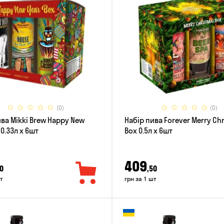
(0)
(0)
ива Mikki Brew Happy New
Набір пива Forever Merry Ch
 0.33л x 6шт
Box 0.5л x 6шт
409
0
,50
т
грн за 1 шт