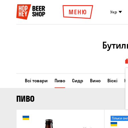
МЕНЮ
Укр
Бутил
Всі товари
Пиво
Сидр
Вино
Віскі
К
ПИВО
Тільки он