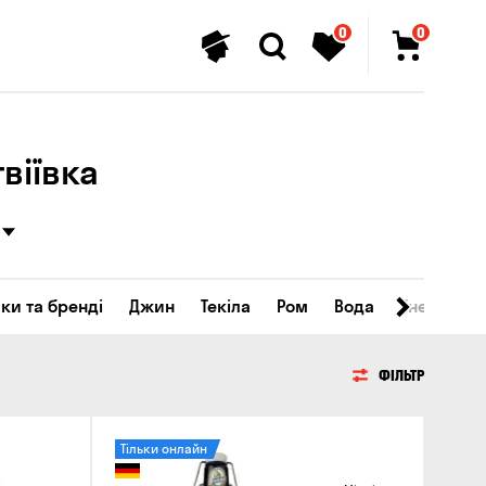
0
0
віївка
ки та бренді
Джин
Текіла
Ром
Вода
Енергетичн
ФІЛЬТР
Тільки онлайн