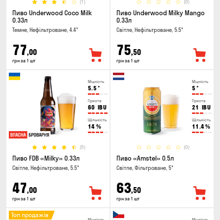
(1)
(0)
Пиво Underwood Coco Milk
Пиво Underwood Milky Mango
0.33л
0.33л
Темне, Нефільтроване, 4.4°
Світле, Нефільтроване, 5.5°
77
75
,00
,50
грн за 1 шт
грн за 1 шт
Міцність
Міцність
5.5
°
5
°
Гіркота
Гіркота
60
IBU
21
IBU
Щільність
Щільність
14
%
11.4
%
(5)
(0)
Пиво FDB «Milky» 0.33л
Пиво «Amstel» 0.5л
Світле, Нефільтроване, 5.5°
Світле, Фільтроване, 5°
47
63
,00
,50
грн за 1 шт
грн за 1 шт
Топ продажів
Міцність
Міцність