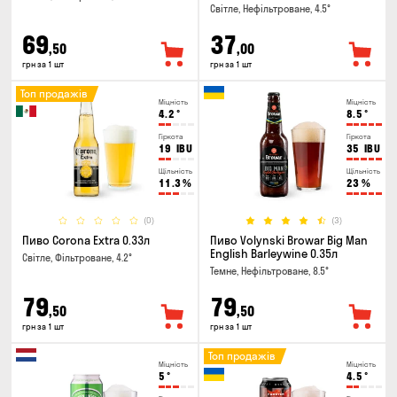
Світле, Нефільтроване, 4.5°
69
37
,50
,00
грн за 1 шт
грн за 1 шт
Топ продажів
Міцність
Міцність
4.2
°
8.5
°
Гіркота
Гіркота
19
IBU
35
IBU
Щільність
Щільність
11.3
%
23
%
(0)
(3)
Пиво Corona Extra 0.33л
Пиво Volynski Browar Big Man
English Barleywine 0.35л
Світле, Фільтроване, 4.2°
Темне, Нефільтроване, 8.5°
79
79
,50
,50
грн за 1 шт
грн за 1 шт
Топ продажів
Міцність
Міцність
5
°
4.5
°