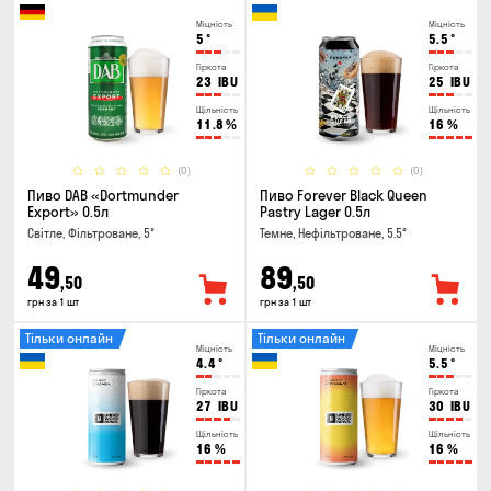
Міцність
Міцність
5
°
5.5
°
Гіркота
Гіркота
23
IBU
25
IBU
Щільність
Щільність
11.8
%
16
%
(0)
(0)
Пиво DAB «Dortmunder
Пиво Forever Black Queen
Export» 0.5л
Pastry Lager 0.5л
Світле, Фільтроване, 5°
Темне, Нефільтроване, 5.5°
49
89
,50
,50
грн за 1 шт
грн за 1 шт
Тільки онлайн
Тільки онлайн
Міцність
Міцність
4.4
°
5.5
°
Гіркота
Гіркота
27
IBU
30
IBU
Щільність
Щільність
16
%
16
%