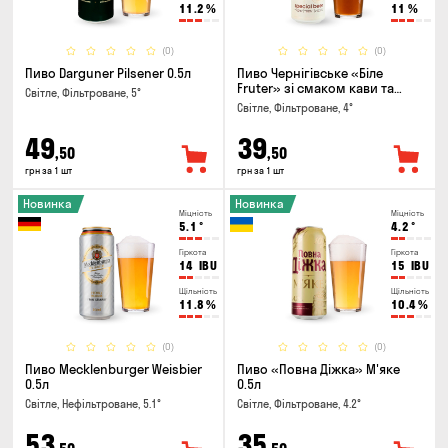
11.2
%
11
%
(0)
(0)
Пиво Darguner Pilsener 0.5л
Пиво Чернігівське «Біле
Fruter» зі смаком кави та
Світле, Фільтроване, 5°
апельсину 0.5л
Світле, Фільтроване, 4°
49
39
,50
,50
грн за 1 шт
грн за 1 шт
Новинка
Новинка
Міцність
Міцність
5.1
°
4.2
°
Гіркота
Гіркота
14
IBU
15
IBU
Щільність
Щільність
11.8
%
10.4
%
(0)
(0)
Пиво Mecklenburger Weisbier
Пиво «Повна Діжка» М'яке
0.5л
0.5л
Світле, Нефільтроване, 5.1°
Світле, Фільтроване, 4.2°
53
35