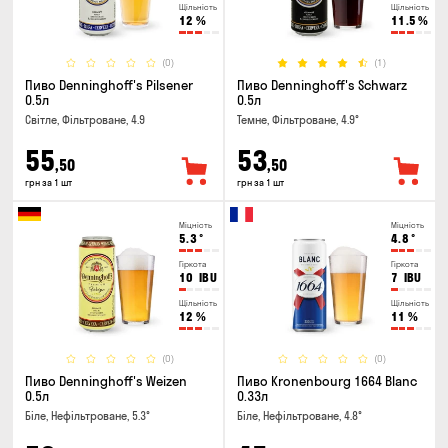
Щільність
Щільність
12
%
11.5
%
(0)
(1)
Пиво Denninghoff's Pilsener
Пиво Denninghoff's Schwarz
0.5л
0.5л
Світле, Фільтроване, 4.9
Темне, Фільтроване, 4.9°
55
53
,50
,50
грн за 1 шт
грн за 1 шт
Міцність
Міцність
5.3
°
4.8
°
Гіркота
Гіркота
10
IBU
7
IBU
Щільність
Щільність
12
%
11
%
(0)
(0)
Пиво Denninghoff's Weizen
Пиво Kronenbourg 1664 Blanc
0.5л
0.33л
Біле, Нефільтроване, 5.3°
Біле, Нефільтроване, 4.8°