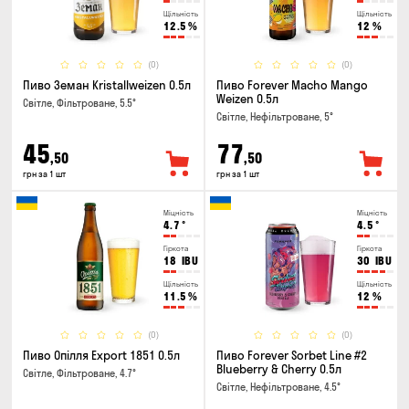
Щільність
Щільність
12.5
%
12
%
(0)
(0)
Пиво Земан Kristallweizen 0.5л
Пиво Forever Macho Mango
Weizen 0.5л
Світле, Фільтроване, 5.5°
Світле, Нефільтроване, 5°
45
77
,50
,50
грн за 1 шт
грн за 1 шт
Міцність
Міцність
4.7
°
4.5
°
Гіркота
Гіркота
18
IBU
30
IBU
Щільність
Щільність
11.5
%
12
%
(0)
(0)
Пиво Опілля Export 1851 0.5л
Пиво Forever Sorbet Line #2
Blueberry & Cherry 0.5л
Світле, Фільтроване, 4.7°
Світле, Нефільтроване, 4.5°