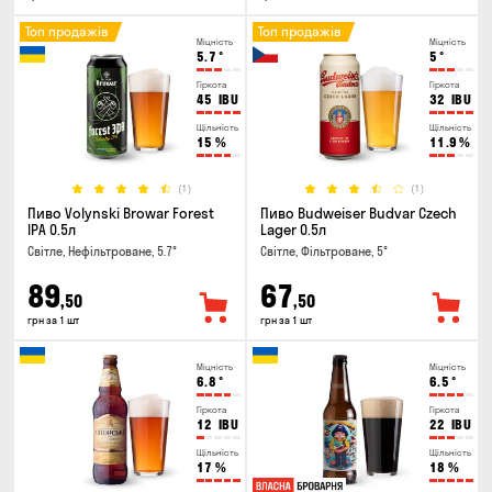
Топ продажів
Топ продажів
Міцність
Міцність
5.7
°
5
°
Гіркота
Гіркота
45
IBU
32
IBU
Щільність
Щільність
15
%
11.9
%
(1)
(1)
Пиво Volynski Browar Forest
Пиво Budweiser Budvar Czech
IPA 0.5л
Lager 0.5л
Світле, Нефільтроване, 5.7°
Світле, Фільтроване, 5°
89
67
,50
,50
грн за 1 шт
грн за 1 шт
Міцність
Міцність
6.8
°
6.5
°
Гіркота
Гіркота
12
IBU
22
IBU
Щільність
Щільність
17
%
18
%