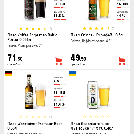
Гіркота
Гіркота
30
IBU
15
IBU
Щільність
Щільність
18.5
%
11
%
(1)
(3)
Пиво Volfas Engelman Baltic
Пиво Опілля «Корифей» 0.5л
Porter 0.568л
Світле, Нефільтроване, 4.2°
Темне, Фільтроване, 6°
71
49
,50
,50
грн за 1 шт
грн за 1 шт
Міцність
4.8
°
Гіркота
28
IBU
Щільність
11.4
%
(0)
(0)
Пиво Warsteiner Premium Beer
Пиво безалкогольне
0.33л
Львівське 1715 №0 0.48л