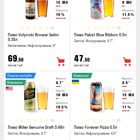
15
IBU
8
IBU
Щільність
Щільність
15
%
11.5
%
(0)
(0)
Пиво Volynski Browar Sailor
Пиво Pabst Blue Ribbon 0.5л
0.35л
Світле, Фільтроване, 4.7°
Напівтемне, Нефільтроване, 6°
69
47
,50
,50
грн за 1 шт
грн за 1 шт
Тільки онлайн
Новинка
Міцність
Міцність
Новинка
4.7
°
4.5
°
Гіркота
Гіркота
10
IBU
15
IBU
Щільність
Щільність
10.5
%
11
%
(0)
(0)
Пиво Miller Genuine Draft 0.48л
Пиво Forever Pizza 0.5л
Світле, Фільтроване, 4.7°
Світле, Нефільтроване, 4.5°