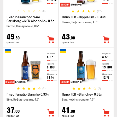
10.8
%
11
%
(0)
(27)
Пиво безалкогольне
Пиво FDB «Hippie Pils» 0.33л
Carlsberg «NON Alcoholic» 0.5л
Світле, Нефільтроване, 4.5°
Світле, Фільтроване, 0.5°
49
43
,50
,00
грн за 1 шт
грн за 1 шт
Міцність
Міцність
4.5
°
4.5
°
Гіркота
Гіркота
9
IBU
13
IBU
Щільність
Щільність
11
%
12
%
(2)
(2)
Пиво Fanatic Blanche 0.33л
Пиво FDB «Blanche» 0.33л
Біле, Нефільтроване, 4.5°
Біле, Нефільтроване, 4.5°
37
41
,00
,00
грн за 1 шт
грн за 1 шт