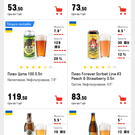
53
73
,50
,50
грн за 1 шт
грн за 1 шт
Тільки онлайн
Міцність
Міцність
7.9
°
4.5
°
Гіркота
Гіркота
129
30
IBU
IBU
Щільність
12
%
Щільність
20
%
(2)
(1)
Пиво Ципа 100 0.5л
Пиво Forever Sorbet Line #3
Peach & Strawberry 0.5л
Напівтемне, Нефільтроване, 7.9°
Світле, Нефільтроване, 4.5°
119
83
,50
,50
грн за 1 шт
грн за 1 шт
Міцність
Міцність
5.5
°
5
°
Гіркота
Гіркота
10
IBU
12
IBU