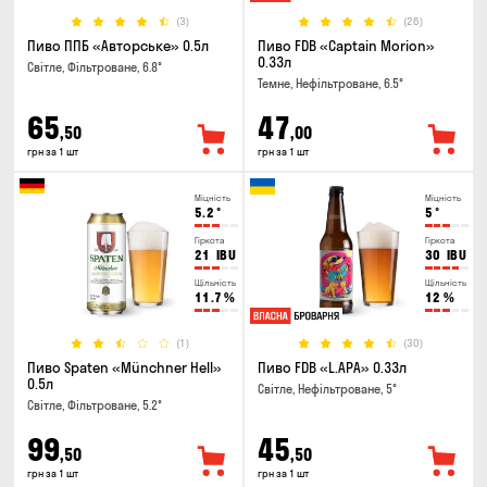
(3)
(26)
Пиво ППБ «Авторське» 0.5л
Пиво FDB «Captain Morion»
0.33л
Світле, Фільтроване, 6.8°
Темне, Нефільтроване, 6.5°
65
47
,50
,00
грн за 1 шт
грн за 1 шт
Міцність
Міцність
5.2
°
5
°
Гіркота
Гіркота
21
IBU
30
IBU
Щільність
Щільність
11.7
%
12
%
(1)
(30)
Пиво Spaten «Münchner Hell»
Пиво FDB «L.APA» 0.33л
0.5л
Світле, Нефільтроване, 5°
Світле, Фільтроване, 5.2°
99
45
,50
,50
грн за 1 шт
грн за 1 шт