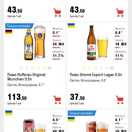
43
43
,50
,50
грн за 1 шт
грн за 1 шт
Тільки онлайн
Міцність
Міцність
5.1
°
4.4
°
Гіркота
Гіркота
24
IBU
16
IBU
Щільність
Щільність
11.7
%
11
%
(0)
(0)
Пиво Hofbrau Original
Пиво Опілля Export Lager 0.5л
Munchen 0.5л
Світле, Фільтроване, 4.4°
Світле, Фільтроване, 5.1°
113
37
,50
,50
грн за 1 шт
грн за 1 шт
Тільки онлайн
Міцність
Міцність
4.5
°
4.1
°
Гіркота
Гіркота
40
IBU
10
IBU