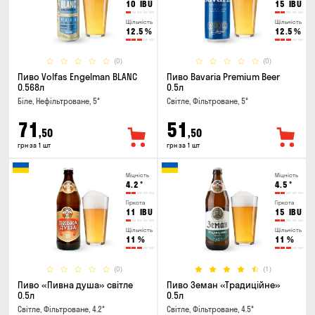
10
IBU
15
IBU
Щільність
Щільність
12.5
%
12.5
%
(0)
(0)
Пиво Volfas Engelman BLANC
Пиво Bavaria Premium Beer
0.568л
0.5л
Біле, Нефільтроване, 5°
Світле, Фільтроване, 5°
71
51
,50
,50
грн за 1 шт
грн за 1 шт
Міцність
Міцність
4.2
°
4.5
°
Гіркота
Гіркота
11
IBU
15
IBU
Щільність
Щільність
11
%
11
%
(0)
(1)
Пиво «Пивна душа» світле
Пиво Земан «Традиційне»
0.5л
0.5л
Світле, Фільтроване, 4.2°
Світле, Фільтроване, 4.5°