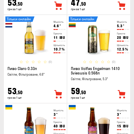
53
47
,50
,50
грн за 1 шт
грн за 1 шт
Тільки онлайн
Тільки онлайн
Міцність
Міцність
4.6
°
5.3
°
Гіркота
Гіркота
11
IBU
20
IBU
Щільність
Щільність
10.7
%
12.5
%
(0)
(0)
Пиво Claro 0.33л
Пиво Volfas Engelman 1410
Sviesusis 0.568л
Світле, Фільтроване, 4.6°
Світле, Фільтроване, 5.3°
53
59
,50
,50
грн за 1 шт
грн за 1 шт
Міцність
Міцність
3
°
3
°
Гіркота
Гіркота
40
IBU
15
IBU
Щільність
Щільність