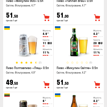
Пиво «Микулин 900» 0.5л
Пиво «Fahnen Brau» 0.5л
Світле, Фільтроване, 4.7°
Світле, Фільтроване, 4.7°
51
51
,50
,00
грн за 1 шт
грн за 1 шт
Міцність
Міцність
4.9
°
4.2
°
Гіркота
Гіркота
11
IBU
20
IBU
Щільність
Щільність
11
%
11
%
(2)
(0)
Пиво Полтавпиво «Лящ» 0.5л
Пиво «Микулин Світле» 0.5л
Світле, Фільтроване, 4.9°
Світле, Фільтроване, 4.2°
49
51
,50
,50
грн за 1 шт
грн за 1 шт
Міцність
Міцність
6
°
4.2
°