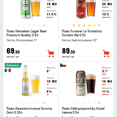
Гіркота
Гіркота
19
IBU
20
IBU
Щільність
Щільність
11.5
%
13
%
(0)
(5)
Пиво Heineken Lager Beer
Пиво Forever La Tomatina
Premium Quality 0.5л
Tomato Ale 0.5л
Світле, Фільтроване, 5°
Світле, Нефільтроване, 4.5°
69
89
,50
,50
грн за 1 шт
грн за 1 шт
Новинка
Міцність
Міцність
0
°
3.7
°
Гіркота
Гіркота
10
IBU
14
IBU
Щільність
Щільність
6
%
11
%
(0)
(0)
Пиво безалкогольне Corona
Пиво Velkopopovicky Kozel
Zero 0.33л
темне 0.5л