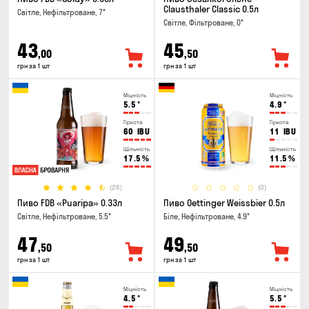
Clausthaler Classic 0.5л
Світле, Нефільтроване, 7°
Світле, Фільтроване, 0°
43
45
,00
,50
грн за 1 шт
грн за 1 шт
Міцність
Міцність
5.5
°
4.9
°
Гіркота
Гіркота
60
IBU
11
IBU
Щільність
Щільність
17.5
%
11.5
%
(26)
(0)
Пиво FDB «Puaripa» 0.33л
Пиво Oettinger Weissbier 0.5л
Світле, Нефільтроване, 5.5°
Біле, Нефільтроване, 4.9°
47
49
,50
,50
грн за 1 шт
грн за 1 шт
Міцність
Міцність
4.5
°
5.5
°