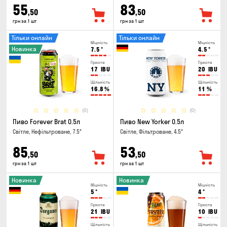
55
83
,50
,50
грн за 1 шт
грн за 1 шт
Тільки онлайн
Тільки онлайн
Міцність
Міцність
Новинка
7.5
°
4.5
°
Гіркота
Гіркота
17
IBU
20
IBU
Щільність
Щільність
16.8
%
11
%
(0)
(0)
Пиво Forever Brat 0.5л
Пиво New Yorker 0.5л
Світле, Нефільтроване, 7.5°
Світле, Фільтроване, 4.5°
85
53
,50
,50
грн за 1 шт
грн за 1 шт
Новинка
Новинка
Міцність
Міцність
5
°
4
°
Гіркота
Гіркота
21
IBU
10
IBU
Щільність
Щільність