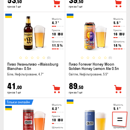
53
39
,50
,50
грн за 1 шт
грн за 1 шт
Міцність
Міцність
4.7
°
5.5
°
Гіркота
Гіркота
10
IBU
16
IBU
Щільність
Щільність
11.5
%
14
%
(0)
(0)
Пиво Уманьпиво «Waissburg
Пиво Forever Honey Moon
Blanche» 0.5л
Golden Honey Lemon Ale 0.5л
Біле, Нефільтроване, 4.7°
Світле, Нефільтроване, 5.5°
41
89
,00
,50
грн за 1 шт
грн за 1 шт
Тільки онлайн
Міцність
Міцність
4.2
°
5.1
°
Гіркота
Гіркота
10
IBU
19
IBU
Щільність
Щільність