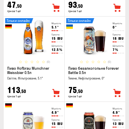
47
93
,50
,50
грн за 1 шт
грн за 1 шт
Тільки онлайн
Тільки онлайн
Міцність
Міцність
5.1
°
0
°
Гіркота
Гіркота
15
IBU
18
IBU
Щільність
Щільність
12.5
%
7
%
(0)
(0)
Пиво Hofbrau Munchner
Пиво безалкогольне Forever
Weissbier 0.5л
Battle 0.5л
Світле, Фільтроване, 5.1°
Темне, Нефільтроване, 0°
113
75
,50
,50
грн за 1 шт
грн за 1 шт
Міцність
Міцність
4.9
°
4.9
°
Гіркота
Гіркота
15
IBU
13
IBU