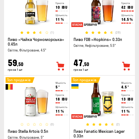
Гіркота
Гіркота
10
IBU
42
IBU
Щільність
Щільність
11
%
14.5
%
(1)
(28)
Пиво «Чайка Чорноморська»
Пиво FDB «Hopkins» 0.33л
0.45л
Світле, Нефільтроване, 5.5°
Світле, Фільтроване, 4.5°
59
47
,50
,50
грн за 1 шт
грн за 1 шт
Топ продажів
Топ продажів
Міцність
Міцність
5
°
4.5
°
Гіркота
Гіркота
18
IBU
13
IBU
Щільність
Щільність
11
%
11
%
(0)
(2)
Пиво Stella Artois 0.5л
Пиво Fanatic Mexican Lager
0.33л
Світле, Фільтроване, 5°