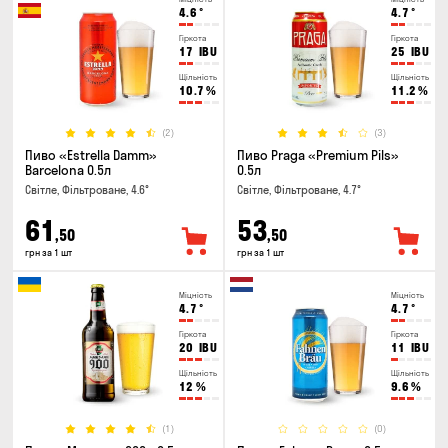
4.6
°
4.7
°
Гіркота
Гіркота
17
IBU
25
IBU
Щільність
Щільність
10.7
%
11.2
%
(2)
(3)
Пиво «Estrella Damm»
Пиво Praga «Premium Pils»
Barcelona 0.5л
0.5л
Світле, Фільтроване, 4.6°
Світле, Фільтроване, 4.7°
61
53
,50
,50
грн за 1 шт
грн за 1 шт
Міцність
Міцність
4.7
°
4.7
°
Гіркота
Гіркота
20
IBU
11
IBU
Щільність
Щільність
12
%
9.6
%
(1)
(0)