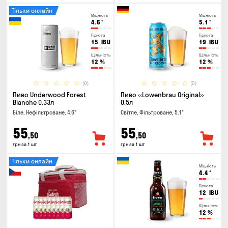
Тільки онлайн
Міцність
Міцність
4.6
°
5.1
°
Гіркота
Гіркота
15
IBU
19
IBU
Щільність
Щільність
12
%
12
%
(0)
(0)
Пиво Underwood Forest
Пиво «Lowenbrau Original»
Blanche 0.33л
0.5л
Біле, Нефільтроване, 4.6°
Світле, Фільтроване, 5.1°
55
55
,50
,50
грн за 1 шт
грн за 1 шт
Тільки онлайн
Міцність
4.4
°
Гіркота
12
IBU
Щільність
12
%