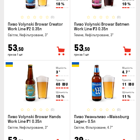
10
%
10
%
(0)
(0)
Пиво Volynski Browar Creator
Пиво Volynski Browar Batmen
Work Line №2 0.35л
Work Line №3 0.35л
Світле, Нефільтроване, 3°
Темне, Нефільтроване, 3°
53
53
,50
,50
грн за 1 шт
грн за 1 шт
Міцність
Міцність
3
°
4.7
°
Гіркота
Гіркота
40
IBU
11
IBU
Щільність
Щільність
10
%
11
%
(0)
(0)
Пиво Volynski Browar Hands
Пиво Уманьпиво «Waissburg
Work Line №1 0.35л
Lager» 0.5л
Світле, Нефільтроване, 3°
Світле, Фільтроване, 4.7°