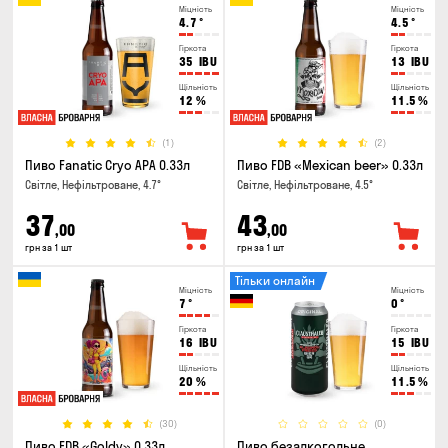
Міцність
Міцність
4.7
°
4.5
°
Гіркота
Гіркота
35
IBU
13
IBU
Щільність
Щільність
12
%
11.5
%
(1)
(2)
Пиво Fanatic Cryo APA 0.33л
Пиво FDB «Mexican beer» 0.33л
Світле, Нефільтроване, 4.7°
Світле, Нефільтроване, 4.5°
37
43
,00
,00
грн за 1 шт
грн за 1 шт
Тільки онлайн
Міцність
Міцність
7
°
0
°
Гіркота
Гіркота
16
IBU
15
IBU
Щільність
Щільність
20
%
11.5
%
(30)
(0)
Пиво FDB «Goldy» 0.33л
Пиво безалкогольне