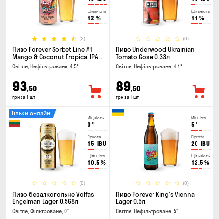
Щільність
Щільність
12
%
11
%
(2)
(0)
Пиво Forever Sorbet Line #1
Пиво Underwood Ukrainian
Mango & Coconut Tropical IPA
Tomato Gose 0.33л
0.5л
Світле, Нефільтроване, 4.5°
Світле, Нефільтроване, 4.1°
93
89
,50
,50
грн за 1 шт
грн за 1 шт
Тільки онлайн
Міцність
Міцність
0
°
5
°
Гіркота
Гіркота
15
IBU
20
IBU
Щільність
Щільність
10.5
%
12.5
%
(0)
(0)
Пиво безалкогольне Volfas
Пиво Forever King’s Vienna
Engelman Lager 0.568л
Lager 0.5л
Світле, Фільтроване, 0°
Світле, Нефільтроване, 5°