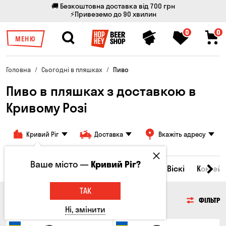
🚚 Безкоштовна доставка від 700 грн
⚡Привеземо до 90 хвилин
0
0
МЕНЮ
Головна
Сьогодні в пляшках
Пиво
Пиво в пляшках з доставкою в
Кривому Розі
Кривий Ріг
Доставка
Вкажіть адресу
Ваше місто —
Кривий Ріг?
Всі товари
Пиво
Сидр
Вино
Віскі
Коктейл
ТАК
ПИВО
ФІЛЬТР
Ні, змінити