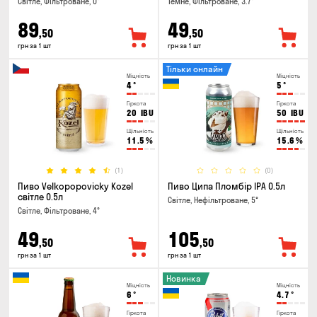
Світле, Фільтроване, 0°
Темне, Фільтроване, 3.7°
89
49
,50
,50
грн за 1 шт
грн за 1 шт
Тільки онлайн
Міцність
Міцність
4
°
5
°
Гіркота
Гіркота
20
IBU
50
IBU
Щільність
Щільність
11.5
%
15.6
%
(1)
(0)
Пиво Velkopopovicky Kozel
Пиво Ципа Пломбір IPA 0.5л
світле 0.5л
Світле, Нефільтроване, 5°
Світле, Фільтроване, 4°
49
105
,50
,50
грн за 1 шт
грн за 1 шт
Новинка
Міцність
Міцність
6
°
4.7
°
Гіркота
Гіркота