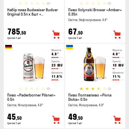
(0)
(0)
Набір пива Budweiser Budvar
Пиво Volynski Browar «Amber»
Original 0.5л х 8шт +
0.35л
термосумка
Світле, Нефільтроване, 4.4°
785
67
,50
,50
грн за 1 шт
грн за 1 шт
Міцність
Міцність
4.8
°
4.9
°
Гіркота
Гіркота
23
IBU
10
IBU
Щільність
Щільність
11.8
%
11
%
(0)
(3)
Пиво «Paderborner Pilsner»
Пиво Полтавпиво «Pivna
0.5л
Divka» 0.5л
Світле, Фільтроване, 4.8°
Світле, Фільтроване, 4.9°
45
49
,50
,50
грн за 1 шт
грн за 1 шт