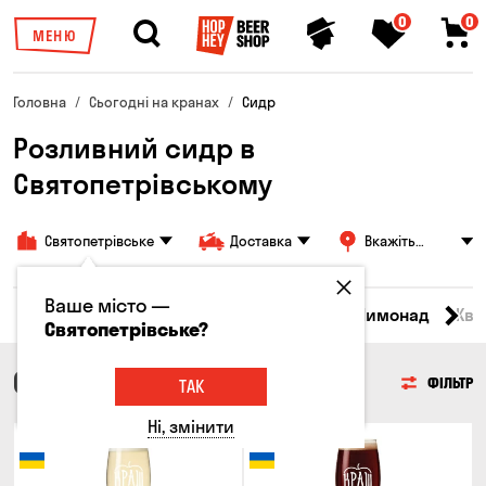
0
0
МЕНЮ
Головна
Сьогодні на кранах
Сидр
Розливний сидр в
Святопетрівському
Святопетрівське
Доставка
Вкажіть
адресу
Ваше місто —
Всі товари
Пиво
Сидр
Вино
Лимонад
Ква
Святопетрівське?
СИДР
ФІЛЬТР
ТАК
Ні, змінити
Топ продажів
Топ продажів