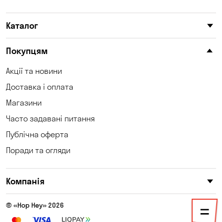
Карнаухівка
Катеринівка
Каталог
Келеберда
Київ
Клинці
Княжичі
Покупцям
Корсунці
Котівка
Акції та новини
Доставка і оплата
Коцюбинське
Кошари
Магазини
Красносілка
Кременчук
Часто задавані питання
Кривий Ріг
Кривуші
Публічна оферта
Поради та огляди
Кропивницький
Крюківщина
Куліші
Кушугум
Компанія
Лозуватка
Ліски
© «Hop Hey» 2026
Лісники
Мала Кохнівка