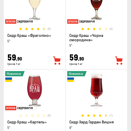
(5)
(4)
Сидр Краш «Фраголіно»
Сидр Краш «Чорна
смородина»
5°
5°
59
59
,90
,90
грн за 1 кг
грн за 1 кг
Новинка
Новинка
(0)
(1)
Сидр Краш «Картель»
Сидр Хард Гарден Вишня
5°
8°