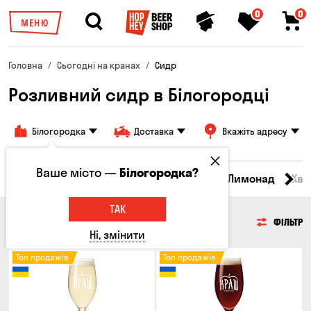
0
0
МЕНЮ
Головна
Сьогодні на кранах
Сидр
Розливний сидр в Білогородці
Білогородка
Доставка
Вкажіть адресу
Ваше місто —
Білогородка?
Всі товари
Пиво
Сидр
Вино
Лимонад
Ква
ТАК
СИДР
ФІЛЬТР
Ні, змінити
Топ продажів
Топ продажів