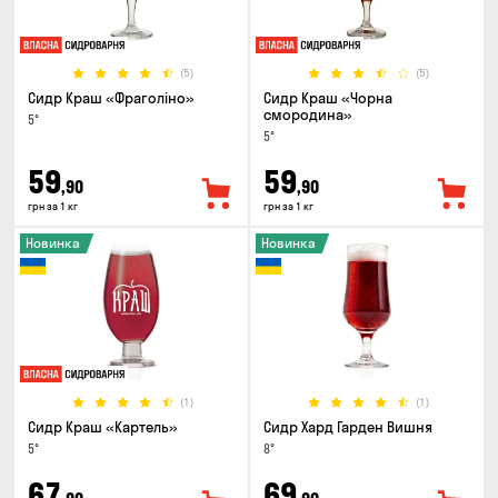
(5)
(5)
Сидр Краш «Фраголіно»
Сидр Краш «Чорна
смородина»
5°
5°
59
59
,90
,90
грн за 1 кг
грн за 1 кг
Новинка
Новинка
(1)
(1)
Сидр Краш «Картель»
Сидр Хард Гарден Вишня
5°
8°
67
69