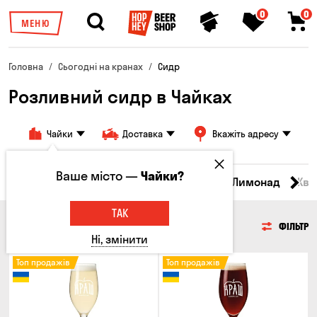
0
0
МЕНЮ
Головна
Сьогодні на кранах
Сидр
Розливний сидр в Чайках
Чайки
Доставка
Вкажіть адресу
Ваше місто —
Чайки?
Всі товари
Пиво
Сидр
Вино
Лимонад
Ква
ТАК
СИДР
ФІЛЬТР
Ні, змінити
Топ продажів
Топ продажів