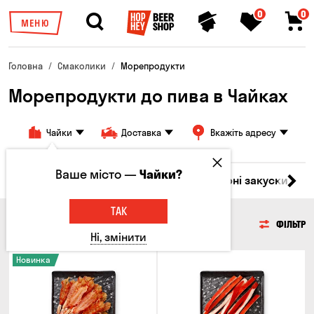
0
0
МЕНЮ
Головна
Смаколики
Морепродукти
Морепродукти до пива в Чайках
Чайки
Доставка
Вкажіть адресу
Ваше місто —
Чайки?
ари
М'ясо
Риба
Морепродукти
Сирні закуски
Г
ТАК
МОРЕПРОДУКТИ
ФІЛЬТР
Ні, змінити
Новинка