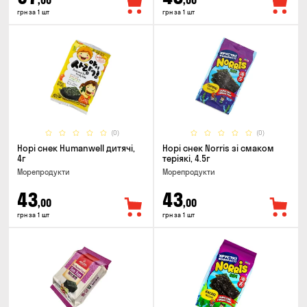
,00
,00
грн за 1 шт
грн за 1 шт
(0)
(0)
Норі снек Humanwell дитячі,
Норі снек Norris зі смаком
4г
теріякі, 4.5г
Морепродукти
Морепродукти
43
43
,00
,00
грн за 1 шт
грн за 1 шт