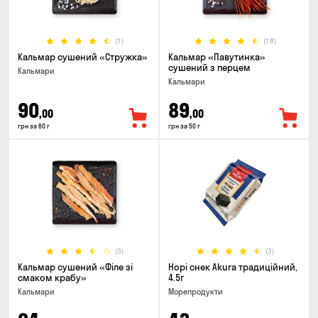
(1)
(18)
Кальмар сушений «Стружка»
Кальмар «Павутинка»
сушений з перцем
Кальмари
Кальмари
90
89
,00
,00
грн за 60 г
грн за 50 г
(3)
(3)
Кальмар сушений «Філе зі
Норі снек Akura традиційний,
смаком крабу»
4.5г
Кальмари
Морепродукти