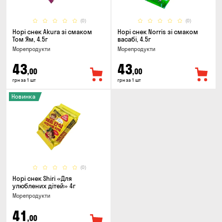
(0)
(0)
Норі снек Akura зі смаком
Норі снек Norris зі смаком
Том Ям, 4.5г
васабі, 4.5г
Морепродукти
Морепродукти
43
43
,00
,00
грн за 1 шт
грн за 1 шт
Новинка
(0)
Норі снек Shiri «Для
улюблених дітей» 4г
Морепродукти
41
,00