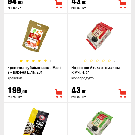
94
43
,80
,00
грн за 60 г
грн за 1 шт
(1)
(0)
Креветка сублімована «Maxi
Норі снек Akura зі смаком
7» варена ціла, 20г
кімчі, 4.5г
Креветки
Морепродукти
199
43
,00
,00
грн за 1 шт
грн за 1 шт