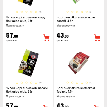
(0)
(0)
Чипси норі зі смаком сиру
Норі снек Akura зі смаком
Hokkaido club, 25г
васабі, 4.5г
Морепродукти
Морепродукти
57
43
,00
,00
грн за 1 шт
грн за 1 шт
(0)
(0)
Чипси норі зі смаком васабі
Норі снек Akura зі смаком
Hokkaido club, 25г
Теріякі, 4.5г
Морепродукти
Морепродукти
57
43