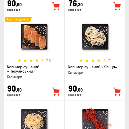
90
76
,00
,30
грн за 60 г
грн за 70 г
Топ продажів
(34)
(6)
Кальмар сушений
Кальмар сушений «Кільця»
«Перуанський»
Кальмари
Кальмари
90
90
,00
,00
грн за 60 г
грн за 60 г