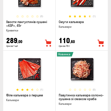
(0)
(1)
Хвости лангустинів сушені
Смуги кальмара
«KSP», 45г
Кальмари
Креветки
289
110
,00
,60
грн за 1 шт
грн за 70 г
Новинка
(1)
(0)
Філе кальмара з перцем
Павутинка кальмара солоно-
сушена зі смаком краба
Кальмари
Кальмари