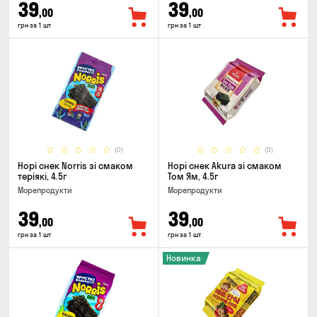
39
39
,00
,00
грн за 1 шт
грн за 1 шт
(0)
(0)
Норі снек Norris зі смаком
Норі снек Akura зі смаком
теріякі, 4.5г
Том Ям, 4.5г
Морепродукти
Морепродукти
39
39
,00
,00
грн за 1 шт
грн за 1 шт
Новинка