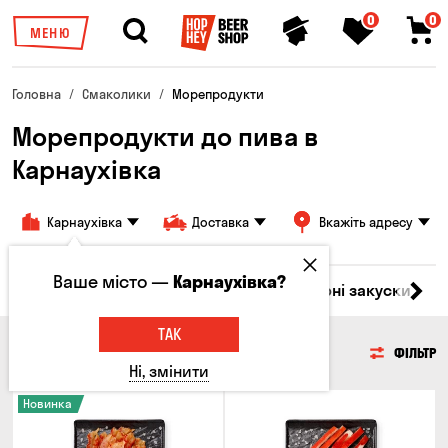
0
0
МЕНЮ
Головна
Смаколики
Морепродукти
Морепродукти до пива в
Карнаухівка
Карнаухівка
Доставка
Вкажіть адресу
Ваше місто —
Карнаухівка?
ари
М'ясо
Риба
Морепродукти
Сирні закуски
Г
ТАК
МОРЕПРОДУКТИ
ФІЛЬТР
Ні, змінити
Новинка