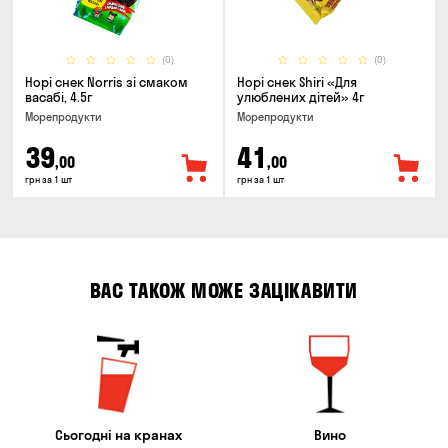
(0)
(0)
Норі снек Norris зі смаком
Норі снек Shiri «Для
васабі, 4.5г
улюблених дітей» 4г
Морепродукти
Морепродукти
39
41
,00
,00
грн за 1 шт
грн за 1 шт
ВАС ТАКОЖ МОЖЕ ЗАЦІКАВИТИ
Сьогодні на кранах
Вино