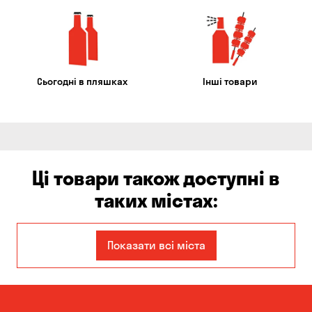
Сьогодні в пляшках
Інші товари
Ці товари також доступні в
таких містах:
Єлизаветівка
Ірпінь
Показати всі міста
Авангард
Бабурка
Балабине
Бережинка