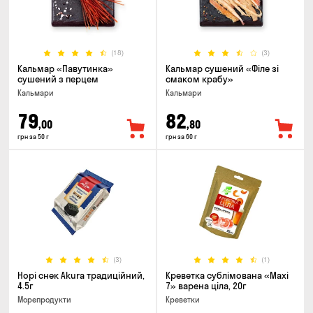
(18)
(3)
Кальмар «Павутинка»
Кальмар сушений «Філе зі
сушений з перцем
смаком крабу»
Кальмари
Кальмари
79
82
,00
,80
грн за 50 г
грн за 60 г
(3)
(1)
Норі снек Akura традиційний,
Креветка сублімована «Maxi
4.5г
7» варена ціла, 20г
Морепродукти
Креветки