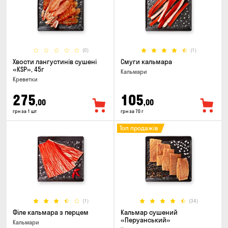
(0)
(1)
Хвости лангустинів сушені
Смуги кальмара
«KSP», 45г
Кальмари
Креветки
275
105
,00
,00
грн за 1 шт
грн за 70 г
Топ продажів
(1)
(34)
Філе кальмара з перцем
Кальмар сушений
«Перуанський»
Кальмари