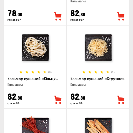
Кальмари
78
82
,00
,80
грн за 60 г
грн за 60 г
(6)
(1)
Кальмар сушений «Кільця»
Кальмар сушений «Стружка»
Кальмари
Кальмари
82
82
,80
,80
грн за 60 г
грн за 60 г