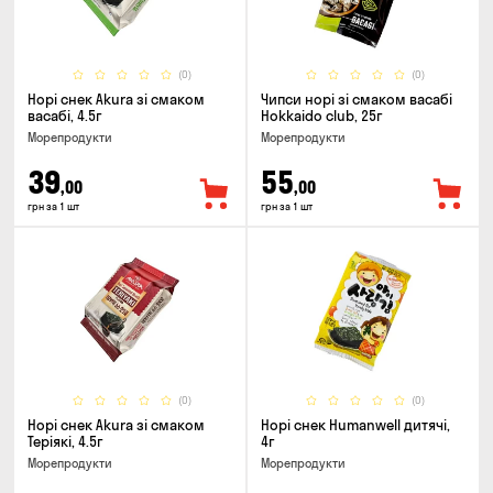
(0)
(0)
Норі снек Akura зі смаком
Чипси норі зі смаком васабі
васабі, 4.5г
Hokkaido club, 25г
Морепродукти
Морепродукти
39
55
,00
,00
грн за 1 шт
грн за 1 шт
(0)
(0)
Норі снек Akura зі смаком
Норі снек Humanwell дитячі,
Теріякі, 4.5г
4г
Морепродукти
Морепродукти