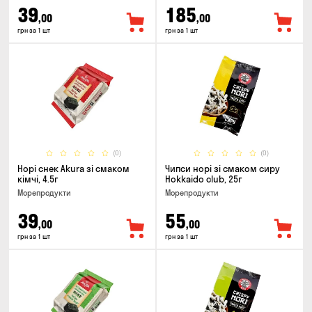
39
185
,00
,00
грн за 1 шт
грн за 1 шт
(0)
(0)
Норі снек Akura зі смаком
Чипси норі зі смаком сиру
кімчі, 4.5г
Hokkaido club, 25г
Морепродукти
Морепродукти
39
55
,00
,00
грн за 1 шт
грн за 1 шт