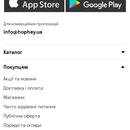
Дніпро
Зазим’є
Запоріжжя
Калинівка
Для комерційних пропозицій
Кам'янське
Кам'яні Потоки
info@hophey.ua
Катеринівка
Келеберда
Каталог
Київ
Клинці
Княжичі
Корсунці
Покупцям
Котівка
Коцюбинське
Акції та новини
Доставка і оплата
Кошари
Красносілка
Магазини
Кременчук
Кривий Ріг
Часто задавані питання
Кривуші
Кропивницький
Публічна оферта
Поради та огляди
Крюківщина
Куліші