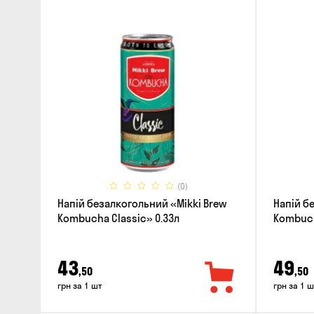
(0)
Напій безалкогольний «Mikki Brew
Напій б
Kombucha Classic» 0.33л
Kombuch
43
49
,50
,50
грн за 1 шт
грн за 1 ш