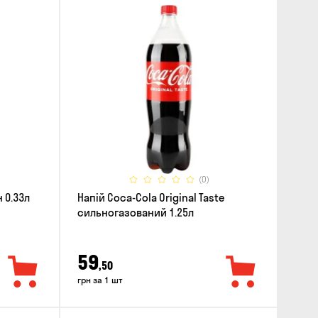
(0)
 0.33л
Напій Coca-Cola Original Taste
сильногазований 1.25л
59
,50
грн за 1 шт