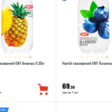
(0)
(0)
азований OKF Ананас 0.35л
Напій газований OKF Лохина
69
,50
т
грн за 1 шт
лайн