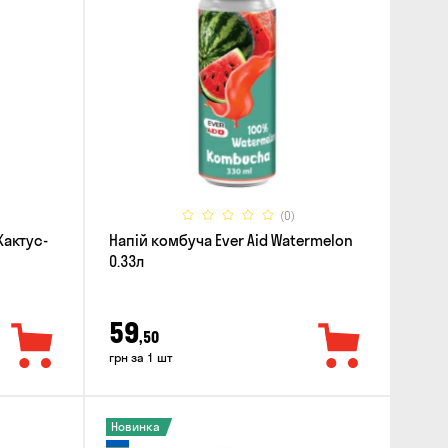
(0)
Кактус-
Напій комбуча Ever Aid Watermelon
0.33л
59
,50
грн за 1 шт
Новинка