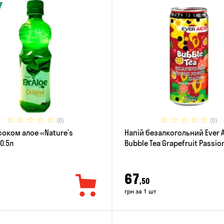
(0)
(0)
соком алое «Nature’s
Напій безалкогольний Ever 
 0.5л
Bubble Tea Grapefruit Passion
Mango 0.33л
67
,50
грн за 1 шт