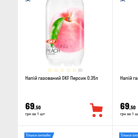
(0)
Напій газований OKF Персик 0.35л
Напій г
69
69
,50
,50
грн за 1 шт
грн за 1 ш
Тільки онлайн
Тільки он