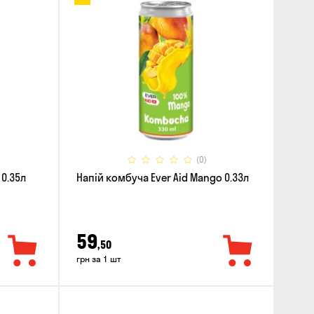
(0)
 0.35л
Напій комбуча Ever Aid Mango 0.33л
59
,50
грн за 1 шт