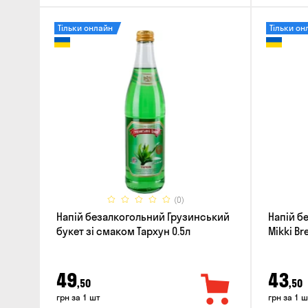
Тільки онлайн
Тільки он
(0)
Напій безалкогольний Грузинський
Напій б
букет зі смаком Тархун 0.5л
Mikki Bre
49
43
,50
,50
грн за 1 шт
грн за 1 ш