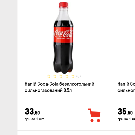
(0)
Напій Coca-Cola безалкогольний
Напій Co
сильногазований 0.5л
сильног
33
35
,50
,50
грн за 1 шт
грн за 1 ш