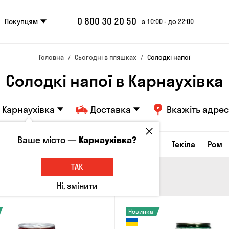
0 800 30 20 50
Покупцям
з 10:00 - до 22:00
Головна
Сьогодні в пляшках
Солодкі напої
Солодкі напої в Карнаухівка
Карнаухівка
Доставка
Вкажіть адрес
Ваше місто —
Карнаухівка?
а настоянки
Коньяки та бренді
Джин
Текіла
Ром
ТАК
Ні, змінити
Новинка