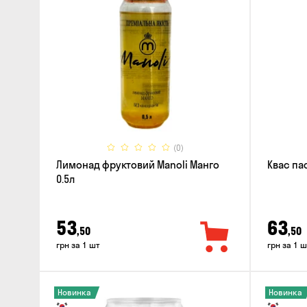
(0)
Лимонад фруктовий Manoli Манго
Квас па
0.5л
53
63
,50
,50
грн за 1 шт
грн за 1 ш
Новинка
Новинка