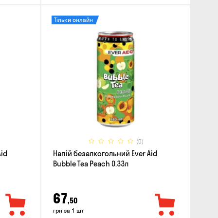
Тільки онлайн
(0)
Aid
Напій безалкогольний Ever Aid
Bubble Tea Peach 0.33л
67
,50
грн за 1 шт