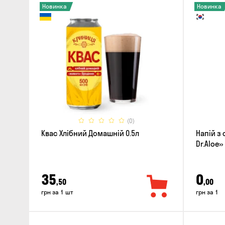
Новинка
Новинка
(0)
Квас Хлібний Домашній 0.5л
Напій з 
Dr.Aloe»
35
0
,50
,00
грн за 1 шт
грн за 1