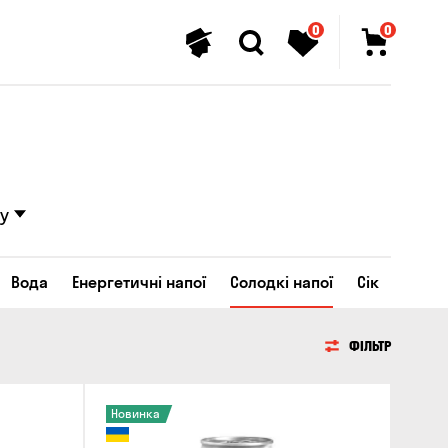
0
0
у
Вода
Енергетичні напої
Солодкі напої
Сік
ФІЛЬТР
Новинка