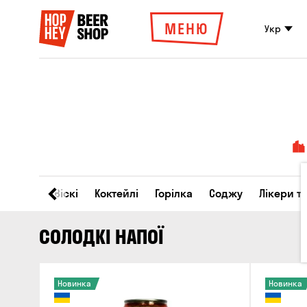
МЕНЮ
Укр
Вино
Віскі
Коктейлі
Горілка
Соджу
Лікери т
СОЛОДКІ НАПОЇ
Новинка
Новинка