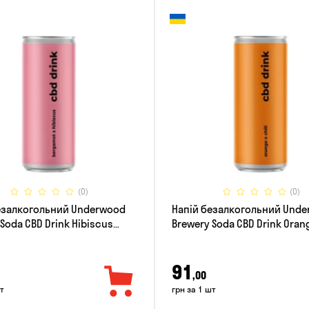
(0)
(0)
езалкогольний Underwood
Напій безалкогольний Und
Soda CBD Drink Hibiscus
Brewery Soda CBD Drink Orang
t 0.33л
0.33л
91
,00
т
грн за 1 шт