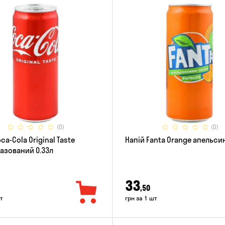
(0)
(0)
ca-Cola Original Taste
Напій Fanta Orange апельсин
азований 0.33л
33
,50
т
грн за 1 шт