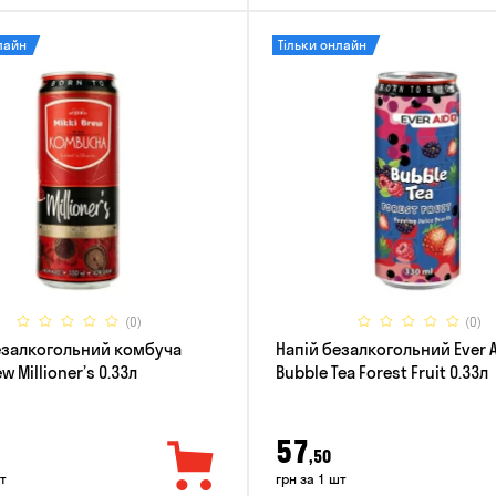
лайн
Тільки онлайн
(0)
(0)
езалкогольний комбуча
Напій безалкогольний Ever 
w Millioner’s 0.33л
Bubble Tea Forest Fruit 0.33л
57
,50
т
грн за 1 шт