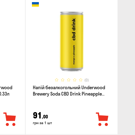
(0)
erwood
Напій безалкогольний Underwood
0.33л
Brewery Soda CBD Drink Pineapple
Mango 0.33л
91
,00
грн за 1 шт