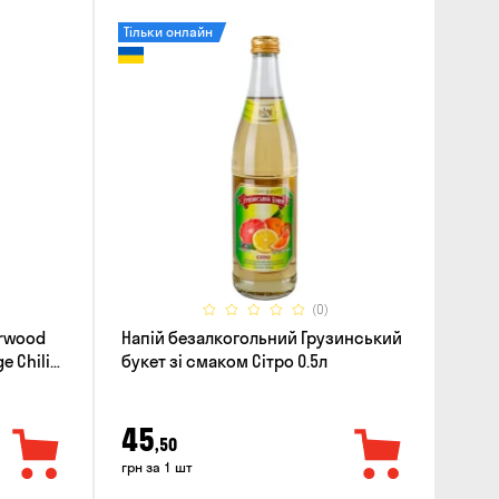
Тільки онлайн
(0)
erwood
Напій безалкогольний Грузинський
e Chili
букет зі смаком Сітро 0.5л
45
,50
грн за 1 шт