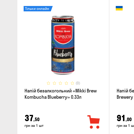
Тільки онлайн
(0)
Напій безалкогольний «Mikki Brew
Напій б
Kombucha Blueberry» 0.33л
Brewery 
Bergamo
37
91
,50
,00
грн за 1 шт
грн за 1 ш