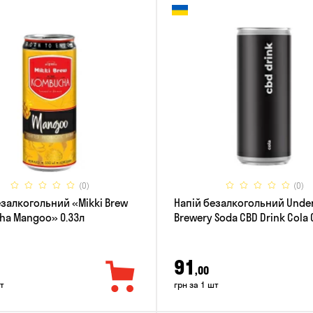
(0)
(0)
езалкогольний «Mikki Brew
Напій безалкогольний Und
a Mangoo» 0.33л
Brewery Soda CBD Drink Cola 
91
,00
т
грн за 1 шт