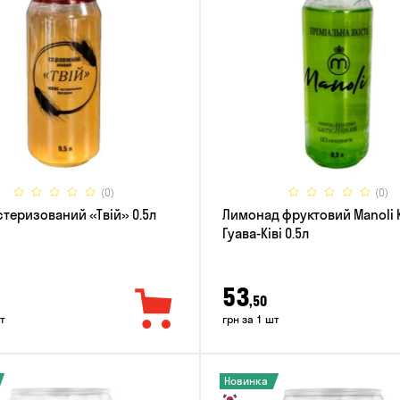
(0)
(0)
стеризований «Твій» 0.5л
Лимонад фруктовий Manoli 
Гуава-Ківі 0.5л
53
,50
т
грн за 1 шт
Новинка