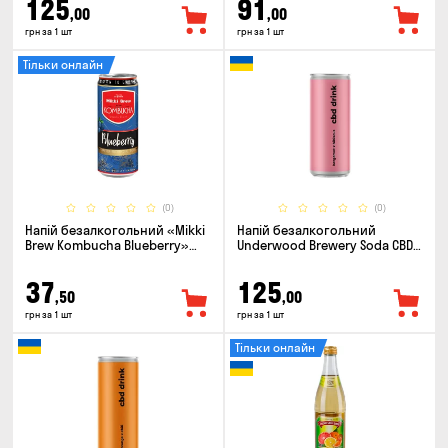
125
91
,00
,00
грн за 1 шт
грн за 1 шт
Тільки онлайн
(0)
(0)
Напій безалкогольний «Mikki
Напій безалкогольний
Brew Kombucha Blueberry»
Underwood Brewery Soda CBD
0.33л
Drink Hibiscus Bergamot 0.33л
37
125
,50
,00
грн за 1 шт
грн за 1 шт
Тільки онлайн