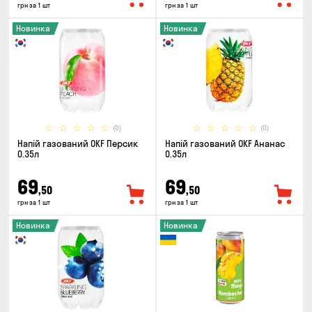
грн за 1 шт
грн за 1 шт
Новинка
Новинка
(0)
(0)
Напій газований OKF Персик
Напій газований OKF Ананас
0.35л
0.35л
69
69
,50
,50
грн за 1 шт
грн за 1 шт
Новинка
Новинка