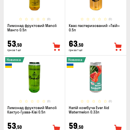
(0)
(0)
Лимонад фруктовий Manoli
Квас пастеризований «Твій»
Манго 0.5л
0.5л
53
63
,50
,50
грн за 1 шт
грн за 1 шт
Новинка
Новинка
(0)
(0)
Лимонад фруктовий Manoli
Напій комбуча Ever Aid
Кактус-Гуава-Ківі 0.5л
Watermelon 0.33л
53
59
,50
,50