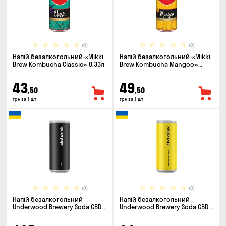
(0)
(0)
Напій безалкогольний «Mikki
Напій безалкогольний «Mikki
Brew Kombucha Classic» 0.33л
Brew Kombucha Mangoo»
0.33л
43
49
,50
,50
грн за 1 шт
грн за 1 шт
(0)
(0)
Напій безалкогольний
Напій безалкогольний
Underwood Brewery Soda CBD
Underwood Brewery Soda CBD
Drink Cola 0.33л
Drink Pineapple Mango 0.33л