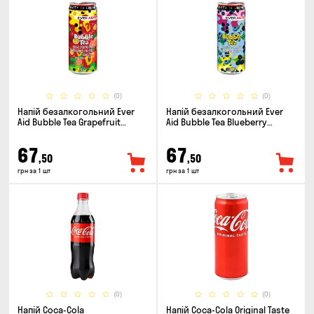
(0)
(0)
Напій безалкогольний Ever
Напій безалкогольний Ever
Aid Bubble Tea Grapefruit
Aid Bubble Tea Blueberry
Passion Fruit Mango 0.33л
Blackberry 0.33л
67
67
,50
,50
грн за 1 шт
грн за 1 шт
(0)
(0)
Напій Coca-Cola
Напій Coca-Cola Original Taste