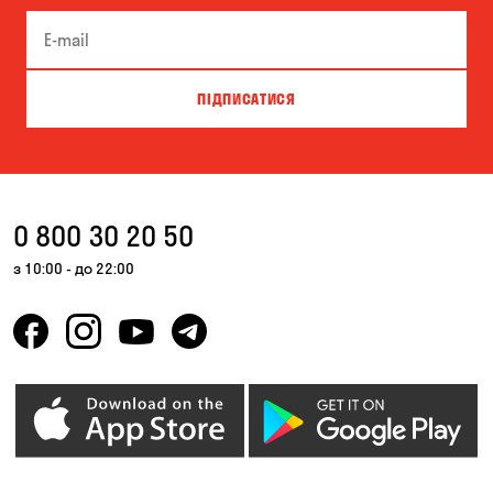
Біла Церква
Білогородка
Велика Северинка
Вишгород
ПІДПИСАТИСЯ
Вишневе
Власівка
Ворзель
Вільна Терешківка
Вільне
Віта-Поштова
0 800 30 20 50
Гатне
Гнідин
з 10:00 - до 22:00
Гора
Горбанівка
Горішні Плавні
Гостомель
Дмитрівка
Дніпро
Зазим’є
Запоріжжя
Калинівка
Кам'янське