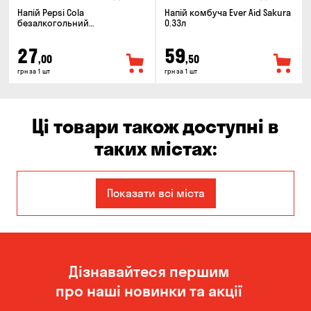
Напій Pepsi Cola
Напій комбуча Ever Aid Sakura
безалкогольний
0.33л
сильногазований 0.5л
27
59
,00
,50
грн за 1 шт
грн за 1 шт
Ці товари також доступні в
таких містах:
Єлизаветівка
Ірпінь
Показати всі міста
Авангард
Бабурка
Балабине
Бережинка
Дізнавайтеся першим
Бориспіль
Боярка
про наші новинки та акції
Бровари
Буча