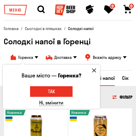
0
0
МЕНЮ
Головна
Сьогодні в пляшках
Солодкі напої
Солодкі напої в Горенці
Горенка
Доставка
Вкажіть адресу
Ваше місто —
Горенка?
Ром
Вода
Енергетичні напої
Солодкі напої
Сік
ТАК
СОЛОДКІ НАПОЇ
ФІЛЬТР
Ні, змінити
Новинка
Новинка