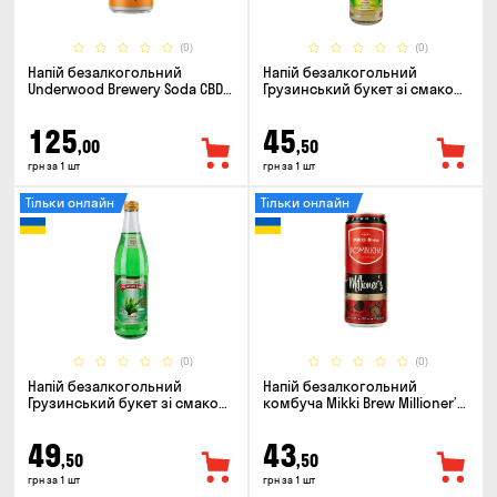
(0)
(0)
Напій безалкогольний
Напій безалкогольний
Underwood Brewery Soda CBD
Грузинський букет зі смаком
Drink Orange Chili 0.33л
Сітро 0.5л
125
45
,00
,50
грн за 1 шт
грн за 1 шт
Тільки онлайн
Тільки онлайн
(0)
(0)
Напій безалкогольний
Напій безалкогольний
Грузинський букет зі смаком
комбуча Mikki Brew Millioner’s
Тархун 0.5л
0.33л
49
43
,50
,50
грн за 1 шт
грн за 1 шт