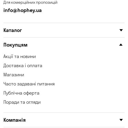
Для комерційних пропозицій
Кам'яні Потоки
Карнаухівка
info@hophey.ua
Катеринівка
Келеберда
Каталог
Київ
Клинці
Княжичі
Корсунці
Покупцям
Котівка
Коцюбинське
Акції та новини
Доставка і оплата
Кошари
Красносілка
Магазини
Кременчук
Кривий Ріг
Часто задавані питання
Кривуші
Кропивницький
Публічна оферта
Поради та огляди
Крюківщина
Куліші
Кушугум
Лозуватка
Компанія
Ліски
Лісники