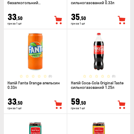
безалкогольний
сильногазований 0.33л
сильногазований 0.5л
33
35
,50
,50
грн за 1 шт
грн за 1 шт
(0)
(0)
Напій Fanta Orange апельсин
Напій Coca-Cola Original Taste
0.33л
сильногазований 1.25л
33
59
,50
,50
грн за 1 шт
грн за 1 шт