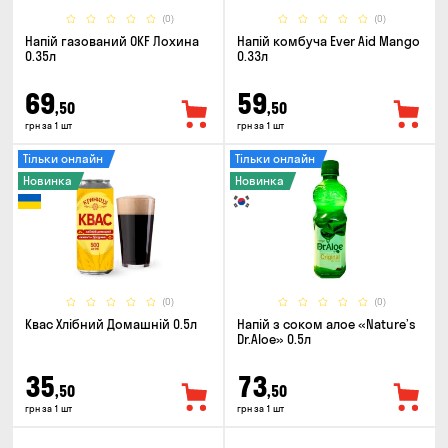
(0)
(0)
Напій газований OKF Лохина
Напій комбуча Ever Aid Mango
0.35л
0.33л
69
59
,50
,50
грн за 1 шт
грн за 1 шт
Тільки онлайн
Тільки онлайн
Новинка
Новинка
(0)
(0)
Квас Хлібний Домашній 0.5л
Напій з соком алое «Nature’s
Dr.Aloe» 0.5л
35
73
,50
,50
грн за 1 шт
грн за 1 шт