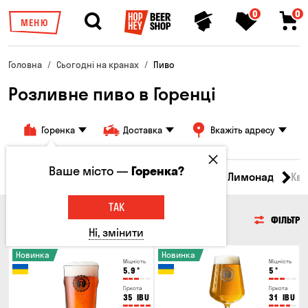
0
0
МЕНЮ
Головна
Сьогодні на кранах
Пиво
Розливне пиво в Горенці
Горенка
Доставка
Вкажіть адресу
Ваше місто —
Горенка?
Всі товари
Пиво
Сидр
Вино
Лимонад
Кв
ТАК
ПИВО
ФІЛЬТР
Ні, змінити
Новинка
Новинка
Міцність
Міцність
5.9
°
5
°
Гіркота
Гіркота
35
IBU
31
IBU