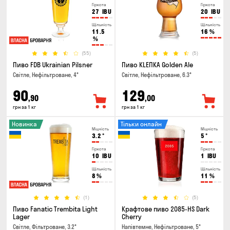
Гіркота
Гіркота
27
IBU
20
IBU
Щільність
Щільність
11.5
16
%
%
(55)
(5)
Пиво FDB Ukrainian Pilsner
Пиво KLEПКА Golden Ale
Світле, Нефільтроване, 4°
Світле, Нефільтроване, 6.3°
90
129
,90
,00
грн за 1 кг
грн за 1 кг
Новинка
Тільки онлайн
Міцність
Міцність
3.2
°
5
°
Гіркота
Гіркота
10
IBU
1
IBU
Щільність
Щільність
8
%
11
%
(1)
(5)
Пиво Fanatic Trembita Light
Крафтове пиво 2085-HS Dark
Lager
Cherry
Світле, Фільтроване, 3.2°
Напівтемне, Нефільтроване, 5°