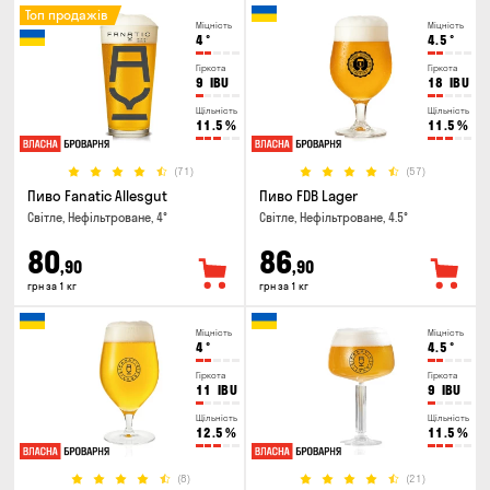
Топ продажів
Міцність
Міцність
4
°
4.5
°
Гіркота
Гіркота
9
IBU
18
IBU
Щільність
Щільність
11.5
%
11.5
%
(71)
(57)
Пиво Fanatic Allesgut
Пиво FDB Lager
Світле, Нефільтроване, 4°
Світле, Нефільтроване, 4.5°
80
86
,90
,90
грн за 1 кг
грн за 1 кг
Міцність
Міцність
4
°
4.5
°
Гіркота
Гіркота
11
IBU
9
IBU
Щільність
Щільність
12.5
%
11.5
%
(8)
(21)