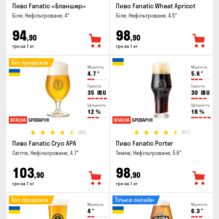
Пиво Fanatic «Бланшер»
Пиво Fanatic Wheat Apricot
Біле, Нефільтроване, 4°
Біле, Нефільтроване, 4.5°
94
98
,90
,90
грн за 1 кг
грн за 1 кг
Топ продажів
Міцність
Міцність
4.7
°
5.6
°
Гіркота
Гіркота
35
IBU
30
IBU
Щільність
Щільність
12
%
16
%
(44)
(57)
Пиво Fanatic Cryo APA
Пиво Fanatic Porter
Світле, Нефільтроване, 4.7°
Темне, Нефільтроване, 5.6°
103
98
,90
,90
грн за 1 кг
грн за 1 кг
Топ продажів
Тільки онлайн
Міцність
Міцність
4
°
6.3
°