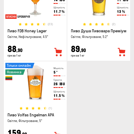
Щільність
Щільність
11.7
%
13
%
(23)
(2)
Пиво FDB Honey Lager
Пиво Душа Пивовара Преміум
Світле, Нефільтроване, 4.5°
Світле, Фільтроване, 5.2°
88
89
,90
,90
грн за 1 кг
грн за 1 кг
Тільки онлайн
Міцність
Новинка
5
°
Гіркота
26
IBU
Щільність
11.5
%
(1)
Пиво Volfas Engelman APA
Світле, Фільтроване, 5°
159