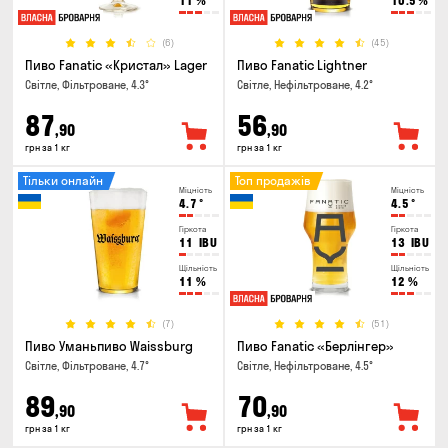
11
%
10.5
%
(6)
(45)
Пиво Fanatic «Кристал» Lager
Пиво Fanatic Lightner
Світле, Фільтроване, 4.3°
Світле, Нефільтроване, 4.2°
87
56
,90
,90
грн за 1 кг
грн за 1 кг
Тільки онлайн
Топ продажів
Міцність
Міцність
4.7
°
4.5
°
Гіркота
Гіркота
11
IBU
13
IBU
Щільність
Щільність
11
%
12
%
(7)
(51)
Пиво Уманьпиво Waissburg
Пиво Fanatic «Берлінгер»
Світле, Фільтроване, 4.7°
Світле, Нефільтроване, 4.5°
89
70
,90
,90
грн за 1 кг
грн за 1 кг