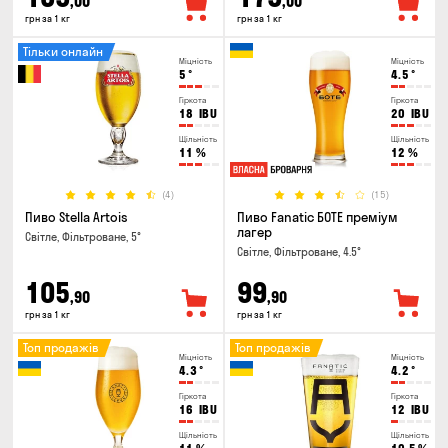
,00
,00
грн за 1 кг
грн за 1 кг
Тільки онлайн
Міцність
Міцність
5
°
4.5
°
Гіркота
Гіркота
18
IBU
20
IBU
Щільність
Щільність
11
%
12
%
(4)
(15)
Пиво Stella Artois
Пиво Fanatic БОТЕ преміум
лагер
Світле, Фільтроване, 5°
Світле, Фільтроване, 4.5°
105
99
,90
,90
грн за 1 кг
грн за 1 кг
Топ продажів
Топ продажів
Міцність
Міцність
4.3
°
4.2
°
Гіркота
Гіркота
16
IBU
12
IBU
Щільність
Щільність