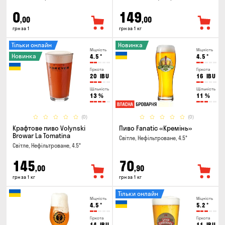
0
149
,00
,00
грн за 1
грн за 1 кг
Тільки онлайн
Новинка
Міцність
Міцність
Новинка
4.5
°
4.5
°
Гіркота
Гіркота
20
IBU
16
IBU
Щільність
Щільність
13
%
11
%
(0)
(0)
Крафтове пиво Volynski
Пиво Fanatic «Кремінь»
Browar La Tomatina
Світле, Нефільтроване, 4.5°
Світле, Нефільтроване, 4.5°
145
70
,00
,90
грн за 1 кг
грн за 1 кг
Тільки онлайн
Міцність
Міцність
4.5
°
5.2
°
Гіркота
Гіркота
14
IBU
11
IBU