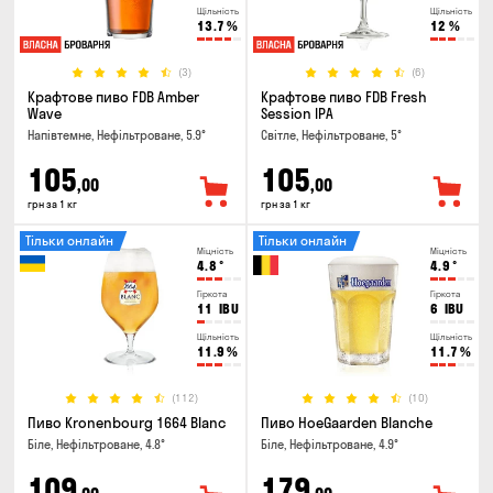
Щільність
Щільність
13.7
%
12
%
(3)
(6)
Крафтове пиво FDB Amber
Крафтове пиво FDB Fresh
Wave
Session IPA
Напівтемне, Нефільтроване, 5.9°
Світле, Нефільтроване, 5°
105
105
,00
,00
грн за 1 кг
грн за 1 кг
Тільки онлайн
Тільки онлайн
Міцність
Міцність
4.8
°
4.9
°
Гіркота
Гіркота
11
IBU
6
IBU
Щільність
Щільність
11.9
%
11.7
%
(112)
(10)
Пиво Kronenbourg 1664 Blanc
Пиво HoeGaarden Blanche
Біле, Нефільтроване, 4.8°
Біле, Нефільтроване, 4.9°
109
179