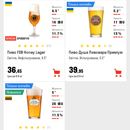
Тільки онлайн
Міцність
Міцність
4.5
°
5.2
°
Гіркота
Гіркота
14
IBU
11
IBU
Щільність
Щільність
11.7
%
13
%
(23)
(2)
Пиво FDB Honey Lager
Пиво Душа Пивовара Преміум
Світле, Нефільтроване, 4.5°
Світле, Фільтроване, 5.2°
36
39
,45
,95
грн за 0.5 кг
грн за 0.5 кг
Тільки онлайн
Міцність
Новинка
5
°
Гіркота
26
IBU
Щільність
11.5
%
(1)