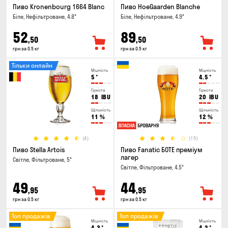
Пиво Kronenbourg 1664 Blanc
Пиво HoeGaarden Blanche
Біле, Нефільтроване, 4.8°
Біле, Нефільтроване, 4.9°
52
89
,50
,50
грн за 0.5 кг
грн за 0.5 кг
Тільки онлайн
Міцність
Міцність
5
°
4.5
°
Гіркота
Гіркота
18
IBU
20
IBU
Щільність
Щільність
11
%
12
%
(4)
(15)
Пиво Stella Artois
Пиво Fanatic БОТЕ преміум
лагер
Світле, Фільтроване, 5°
Світле, Фільтроване, 4.5°
49
44
,95
,95
грн за 0.5 кг
грн за 0.5 кг
Топ продажів
Топ продажів
Міцність
Міцність
4.3
°
4.2
°