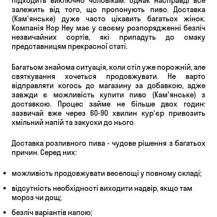
підходить виключно чоловікам. Однак насправді все
залежить від того, що пропонують пиво. Доставка
(Кам'янське) дуже часто цікавить багатьох жінок.
Компанія Hop Hey має у своєму розпорядженні безліч
незвичайних сортів, які припадуть до смаку
представницям прекрасної статі.
Багатьом знайома ситуація, коли стіл уже порожній, але
святкування хочеться продовжувати. Не варто
відправляти когось до магазину за добавкою, адже
завжди є можливість купити пиво (Кам'янське) з
доставкою. Процес займе не більше двох годин:
зазвичай вже через 60-90 хвилин кур'єр привозить
хмільний напій та закуски до нього.
Доставка розливного пива - чудове рішення з багатьох
причин. Серед них:
можливість продовжувати веселощі у повному складі;
відсутність необхідності виходити надвір, якщо там
мороз чи дощ;
безліч варіантів напою;