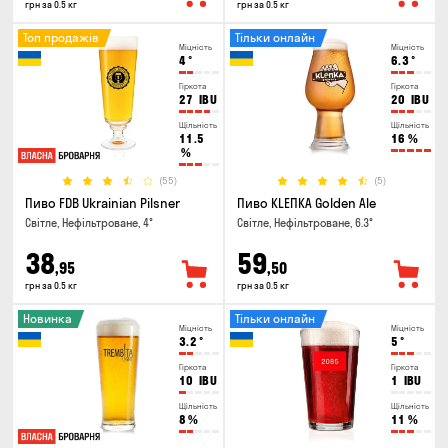
грн за 0.5 кг
грн за 0.5 кг
Топ продажів
Тільки онлайн
Міцність
Міцність
4
°
6.3
°
Гіркота
Гіркота
27
IBU
20
IBU
Щільність
Щільність
11.5
16
%
%
(55)
(5)
Пиво FDB Ukrainian Pilsner
Пиво KLEПКА Golden Ale
Світле, Нефільтроване, 4°
Світле, Нефільтроване, 6.3°
38
59
,95
,50
грн за 0.5 кг
грн за 0.5 кг
Новинка
Тільки онлайн
Міцність
Міцність
3.2
°
5
°
Гіркота
Гіркота
10
IBU
1
IBU
Щільність
Щільність
8
%
11
%