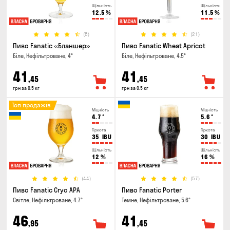
Щільність
Щільність
12.5
%
11.5
%
(8)
(21)
Пиво Fanatic «Бланшер»
Пиво Fanatic Wheat Apricot
Біле, Нефільтроване, 4°
Біле, Нефільтроване, 4.5°
41
41
,45
,45
грн за 0.5 кг
грн за 0.5 кг
Топ продажів
Міцність
Міцність
4.7
°
5.6
°
Гіркота
Гіркота
35
IBU
30
IBU
Щільність
Щільність
12
%
16
%
(44)
(57)
Пиво Fanatic Cryo APA
Пиво Fanatic Porter
Світле, Нефільтроване, 4.7°
Темне, Нефільтроване, 5.6°
46
41
,95
,45