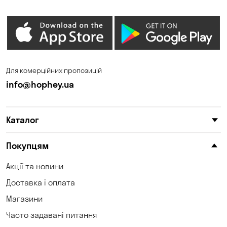
Гостомель
Дмитрівка
Дніпро
Зазим’є
Запоріжжя
Калинівка
Для комерційних пропозицій
Кам'яні Потоки
Карнаухівка
info@hophey.ua
Катеринівка
Келеберда
Каталог
Київ
Клинці
Княжичі
Корсунці
Покупцям
Котівка
Коцюбинське
Акції та новини
Доставка і оплата
Кошари
Красносілка
Магазини
Кременчук
Кривий Ріг
Часто задавані питання