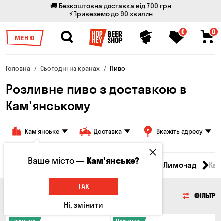
🚚 Безкоштовна доставка від 700 грн
⚡Привеземо до 90 хвилин
0
0
МЕНЮ
Головна
Сьогодні на кранах
Пиво
Розливне пиво з доставкою в
Кам'янському
Кам'янське
Доставка
Вкажіть адресу
Ваше місто —
Кам'янське?
Всі товари
Пиво
Сидр
Вино
Лимонад
Кв
ТАК
ПИВО
ФІЛЬТР
Ні, змінити
Новинка
Новинка