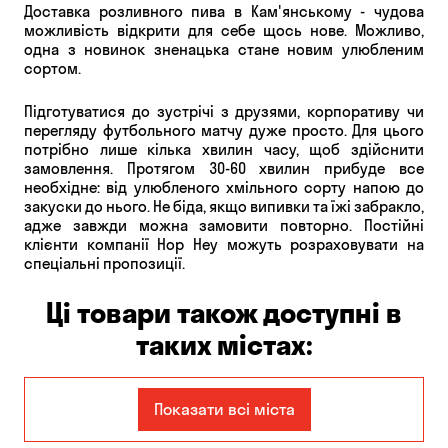
Доставка розливного пива в Кам'янському - чудова
можливість відкрити для себе щось нове. Можливо,
одна з новинок зненацька стане новим улюбленим
сортом.
Підготуватися до зустрічі з друзями, корпоративу чи
перегляду футбольного матчу дуже просто. Для цього
потрібно лише кілька хвилин часу, щоб здійснити
замовлення. Протягом 30-60 хвилин прибуде все
необхідне: від улюбленого хмільного сорту напою до
закуски до нього. Не біда, якщо випивки та їжі забракло,
адже завжди можна замовити повторно. Постійні
клієнти компанії Hop Hey можуть розраховувати на
спеціальні пропозиції.
Ці товари також доступні в
таких містах:
Єлизаветівка
Ірпінь
Показати всі міста
Авангард
Бабурка