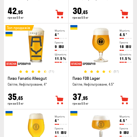
42
30
,95
,45
грн за 0.5 кг
грн за 0.5 кг
Топ продажів
Міцність
Міцність
4
°
4.5
°
Гіркота
Гіркота
9
IBU
18
IBU
Щільність
Щільність
11.5
%
11.5
%
(71)
(57)
Пиво Fanatic Allesgut
Пиво FDB Lager
Світле, Нефільтроване, 4°
Світле, Нефільтроване, 4.5°
35
37
,45
,95
грн за 0.5 кг
грн за 0.5 кг
Міцність
Міцність
4
°
4.5
°
Гіркота
Гіркота
11
IBU
9
IBU