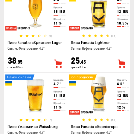
Гіркота
Гіркота
16
IBU
12
IBU
Щільність
Щільність
11
%
10.5
%
(6)
(45)
Пиво Fanatic «Кристал» Lager
Пиво Fanatic Lightner
Світле, Фільтроване, 4.3°
Світле, Нефільтроване, 4.2°
38
25
,95
,45
грн за 0.5 кг
грн за 0.5 кг
Тільки онлайн
Топ продажів
Міцність
Міцність
4.7
°
4.5
°
Гіркота
Гіркота
11
IBU
13
IBU
Щільність
Щільність
11
%
12
%
(7)
(51)
Пиво Уманьпиво Waissburg
Пиво Fanatic «Берлінгер»
Світле, Фільтроване, 4.7°
Світле, Нефільтроване, 4.5°