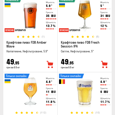
Міцність
Міцність
5.9
°
5
°
Гіркота
Гіркота
35
IBU
31
IBU
Щільність
Щільність
13.7
%
12
%
(1)
(6)
Крафтове пиво FDB Amber
Крафтове пиво FDB Fresh
Wave
Session IPA
Напівтемне, Нефільтроване, 5.9°
Світле, Нефільтроване, 5°
49
49
,95
,95
грн за 0.5 кг
грн за 0.5 кг
Тільки онлайн
Тільки онлайн
Міцність
Міцність
4.8
°
4.9
°
Гіркота
Гіркота
11
IBU
6
IBU
Щільність
Щільність
11.9
%
11.7
%
(112)
(10)