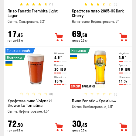
(1)
(5)
Пиво Fanatic Trembita Light
Крафтове пиво 2085-HS Dark
Lager
Cherry
Світле, Фільтроване, 3.2°
Напівтемне, Нефільтроване, 5°
17
69
,45
,50
грн за 0.5 кг
грн за 0.5 кг
Тільки онлайн
Новинка
Міцність
Міцність
Новинка
4.5
°
4.5
°
Гіркота
Гіркота
20
IBU
16
IBU
Щільність
Щільність
13
%
11
%
(0)
(0)
Крафтове пиво Volynski
Пиво Fanatic «Кремінь»
Browar La Tomatina
Світле, Нефільтроване, 4.5°
Світле, Нефільтроване, 4.5°
72
30
,50
,45
грн за 0.5 кг
грн за 0.5 кг