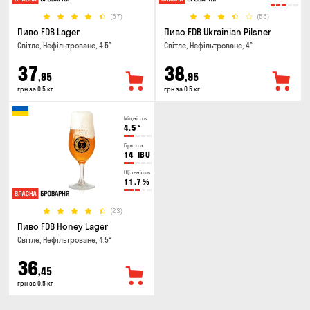
(57)
(55)
Пиво FDB Lager
Пиво FDB Ukrainian Pilsner
Світле, Нефільтроване, 4.5°
Світле, Нефільтроване, 4°
37
38
,95
,95
грн за 0.5 кг
грн за 0.5 кг
Міцність
4.5
°
Гіркота
14
IBU
Щільність
11.7
%
(23)
Пиво FDB Honey Lager
Світле, Нефільтроване, 4.5°
36
,45
грн за 0.5 кг