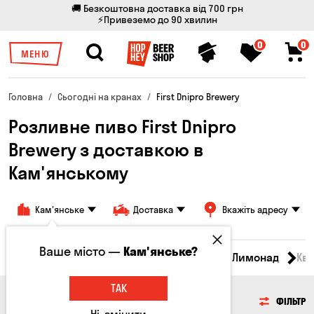
🚚 Безкоштовна доставка від 700 грн
⚡Привеземо до 90 хвилин
0
0
МЕНЮ
Головна
Сьогодні на кранах
First Dnipro Brewery
Розливне пиво First Dnipro
Brewery з доставкою в
Кам'янському
Кам'янське
Доставка
Вкажіть адресу
Ваше місто —
Кам'янське?
Всі товари
Пиво
Сидр
Вино
Лимонад
Кв
ТАК
ПИВО
ФІЛЬТР