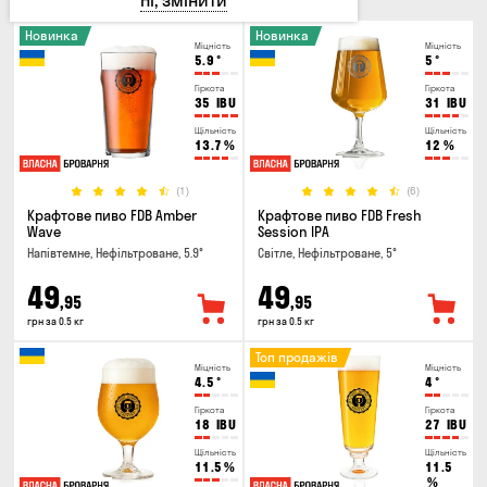
Ні, змінити
Новинка
Новинка
Міцність
Міцність
5.9
°
5
°
Гіркота
Гіркота
35
IBU
31
IBU
Щільність
Щільність
13.7
%
12
%
(1)
(6)
Крафтове пиво FDB Amber
Крафтове пиво FDB Fresh
Wave
Session IPA
Напівтемне, Нефільтроване, 5.9°
Світле, Нефільтроване, 5°
49
49
,95
,95
грн за 0.5 кг
грн за 0.5 кг
Топ продажів
Міцність
Міцність
4.5
°
4
°
Гіркота
Гіркота
18
IBU
27
IBU
Щільність
Щільність
11.5
%
11.5
%