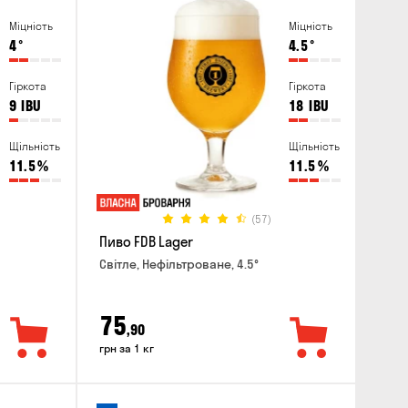
Міцність
Міцність
4
°
4.5
°
Гіркота
Гіркота
9
IBU
18
IBU
Щільність
Щільність
11.5
%
11.5
%
(57)
Пиво FDB Lager
Світле, Нефільтроване, 4.5°
75
,90
грн за 1 кг