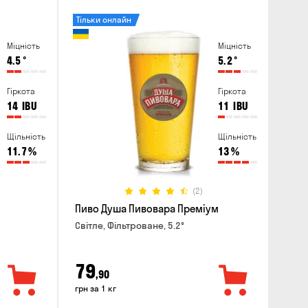
Тільки онлайн
Міцність
Міцність
4.5
°
5.2
°
Гіркота
Гіркота
14
IBU
11
IBU
Щільність
Щільність
11.7
%
13
%
(2)
Пиво Душа Пивовара Преміум
Світле, Фільтроване, 5.2°
79
,90
грн за 1 кг