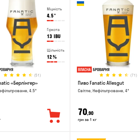
Міцність
4.5
°
Гіркота
13
IBU
Щільність
12
%
(51)
(71)
natic «Берлінгер»
Пиво Fanatic Allesgut
ефільтроване, 4.5°
Світле, Нефільтроване, 4°
70
,90
г
грн за 1 кг