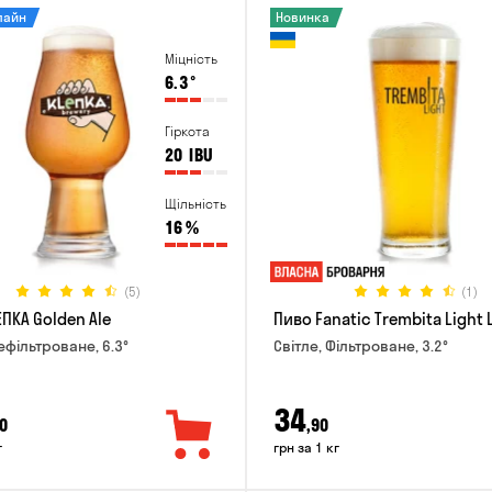
лайн
Новинка
Міцність
6.3
°
Гіркота
20
IBU
Щільність
16
%
(5)
(1)
ПКА Golden Ale
Пиво Fanatic Trembita Light 
ефільтроване, 6.3°
Світле, Фільтроване, 3.2°
34
0
,90
г
грн за 1 кг