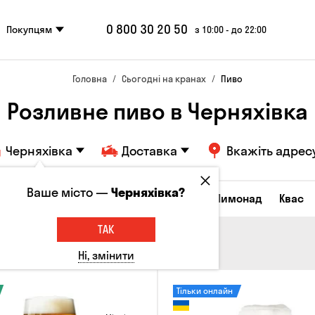
0 800 30 20 50
Покупцям
з 10:00 - до 22:00
Головна
Сьогодні на кранах
Пиво
Розливне пиво в Черняхівка
Черняхівка
Доставка
Вкажіть адрес
Ваше місто —
Черняхівка?
Всі товари
Пиво
Сидр
Вино
Лимонад
Квас
ТАК
Ні, змінити
Тільки онлайн