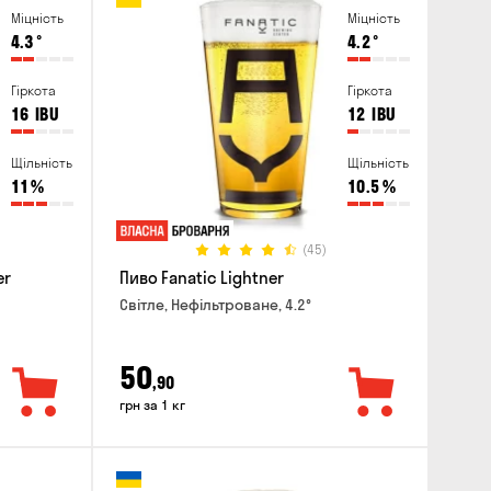
Міцність
Міцність
4.3
°
4.2
°
Гіркота
Гіркота
16
IBU
12
IBU
Щільність
Щільність
11
%
10.5
%
(45)
er
Пиво Fanatic Lightner
Світле, Нефільтроване, 4.2°
50
,90
грн за 1 кг