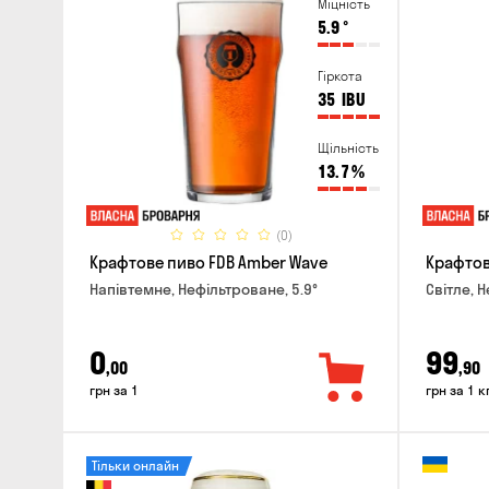
Міцність
5.9
°
Гіркота
35
IBU
Щільність
13.7
%
(0)
Крафтове пиво FDB Amber Wave
Крафтове
Напівтемне, Нефільтроване, 5.9°
Світле, 
0
99
,00
,90
грн за 1
грн за 1 к
Тільки онлайн