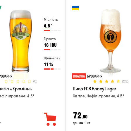
Міцність
4.5
°
Гіркота
16
IBU
Щільність
11
%
(0)
(23)
natic «Кремінь»
Пиво FDB Honey Lager
ефільтроване, 4.5°
Світле, Нефільтроване, 4.5°
72
,90
г
грн за 1 кг