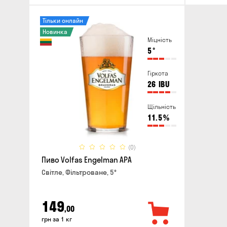
Тільки онлайн
Новинка
Міцність
5
°
Гіркота
26
IBU
Щільність
11.5
%
(0)
Пиво Volfas Engelman APA
Світле, Фільтроване, 5°
149
,00
грн за 1 кг