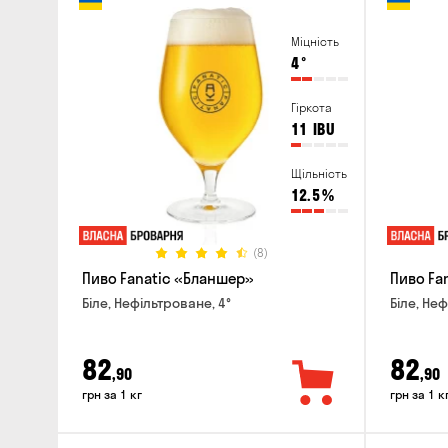
Міцність
4
°
Гіркота
11
IBU
Щільність
12.5
%
(8)
Пиво Fanatic «Бланшер»
Пиво Fan
Біле, Нефільтроване, 4°
Біле, Неф
82
82
,90
,90
грн за 1 кг
грн за 1 к