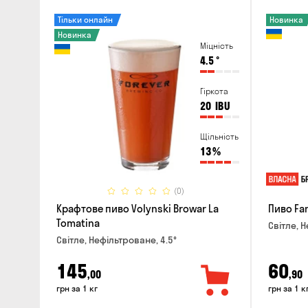
Тільки онлайн
Новинка
Новинка
Міцність
4.5
°
Гіркота
20
IBU
Щільність
13
%
(0)
Крафтове пиво Volynski Browar La
Пиво Fa
Tomatina
Світле, Н
Світле, Нефільтроване, 4.5°
145
60
,00
,90
грн за 1 кг
грн за 1 к