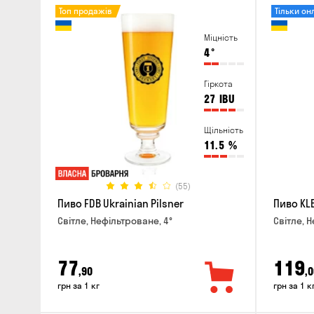
Топ продажів
Тільки он
Міцність
4
°
Гіркота
27
IBU
Щільність
11.5
%
(55)
Пиво FDB Ukrainian Pilsner
Пиво KLE
Світле, Нефільтроване, 4°
Світле, Н
77
119
,90
,0
грн за 1 кг
грн за 1 к