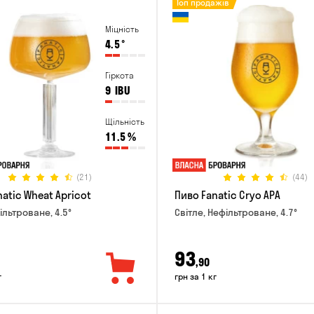
Топ продажів
Міцність
4.5
°
Гіркота
9
IBU
Щільність
11.5
%
(21)
(44)
atic Wheat Apricot
Пиво Fanatic Cryo APA
ільтроване, 4.5°
Світле, Нефільтроване, 4.7°
93
,90
г
грн за 1 кг