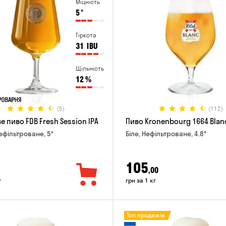
Міцність
5
°
Гіркота
31
IBU
Щільність
12
%
(5)
(112)
 пиво FDB Fresh Session IPA
Пиво Kronenbourg 1664 Blan
Нефільтроване, 5°
Біле, Нефільтроване, 4.8°
105
,00
г
грн за 1 кг
Топ продажів