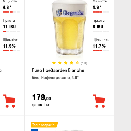
Міцність
Міцність
4.8
°
4.9
°
Гіркота
Гіркота
11
IBU
6
IBU
Щільність
Щільність
11.9
%
11.7
%
(10)
c
Пиво HoeGaarden Blanche
Біле, Нефільтроване, 4.9°
179
,00
грн за 1 кг
Топ продажів