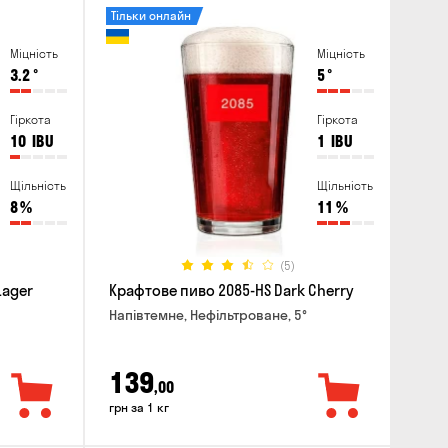
Тільки онлайн
Міцність
Міцність
3.2
°
5
°
Гіркота
Гіркота
10
IBU
1
IBU
Щільність
Щільність
8
%
11
%
(5)
Lager
Крафтове пиво 2085-HS Dark Cherry
Напівтемне, Нефільтроване, 5°
139
,00
грн за 1 кг