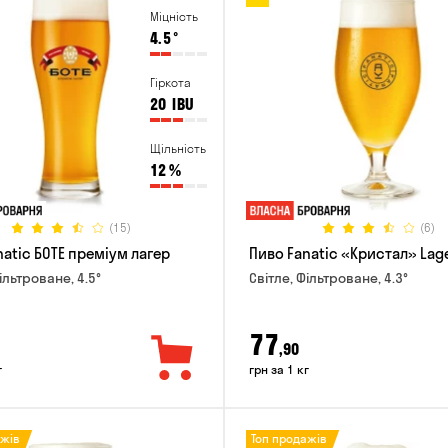
Міцність
4.5
°
Гіркота
20
IBU
Щільність
12
%
(15)
(6)
natic БОТЕ преміум лагер
Пиво Fanatic «Кристал» Lag
ільтроване, 4.5°
Світле, Фільтроване, 4.3°
77
,90
г
грн за 1 кг
ажів
Топ продажів