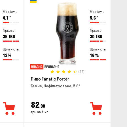
Міцність
Міцність
4.7
°
5.6
°
Гіркота
Гіркота
35
IBU
30
IBU
Щільність
Щільність
12
%
16
%
(57)
Пиво Fanatic Porter
Темне, Нефільтроване, 5.6°
82
,90
грн за 1 кг