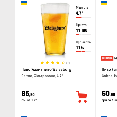
Міцність
4.7
°
Гіркота
11
IBU
Щільність
11
%
(7)
Пиво Уманьпиво Waissburg
Пиво Fa
Світле, Фільтроване, 4.7°
Світле, Н
85
60
,90
,90
грн за 1 кг
грн за 1 к