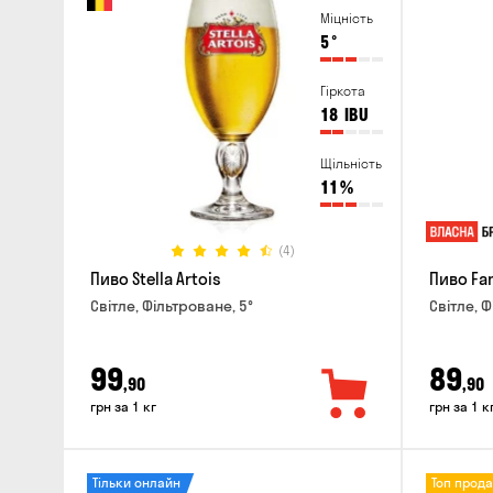
Міцність
5
°
Гіркота
18
IBU
Щільність
11
%
(4)
Пиво Stella Artois
Пиво Fa
Світле, Фільтроване, 5°
Світле, Ф
99
89
,90
,90
грн за 1 кг
грн за 1 к
Тільки онлайн
Топ прод