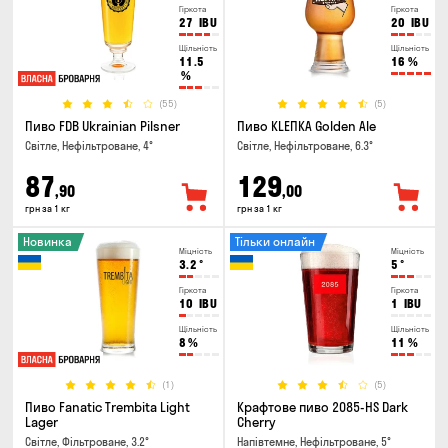
Гіркота
Гіркота
27
IBU
20
IBU
Щільність
Щільність
11.5
16
%
%
(55)
(5)
Пиво FDB Ukrainian Pilsner
Пиво KLEПКА Golden Ale
Світле, Нефільтроване, 4°
Світле, Нефільтроване, 6.3°
87
129
,90
,00
грн за 1 кг
грн за 1 кг
Новинка
Тільки онлайн
Міцність
Міцність
3.2
°
5
°
Гіркота
Гіркота
10
IBU
1
IBU
Щільність
Щільність
8
%
11
%
(1)
(5)
Пиво Fanatic Trembita Light
Крафтове пиво 2085-HS Dark
Lager
Cherry
Світле, Фільтроване, 3.2°
Напівтемне, Нефільтроване, 5°