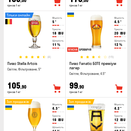
,00
,00
грн за 1 кг
грн за 1 кг
Тільки онлайн
Міцність
Міцність
5
°
4.5
°
Гіркота
Гіркота
18
IBU
20
IBU
Щільність
Щільність
11
%
12
%
(4)
(15)
Пиво Stella Artois
Пиво Fanatic БОТЕ преміум
лагер
Світле, Фільтроване, 5°
Світле, Фільтроване, 4.5°
105
99
,90
,90
грн за 1 кг
грн за 1 кг
Топ продажів
Топ продажів
Міцність
Міцність
4.3
°
4.2
°
Гіркота
Гіркота
16
IBU
12
IBU
Щільність
Щільність