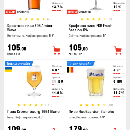
Щільність
Щільність
13.7
%
12
%
(2)
(6)
Крафтове пиво FDB Amber
Крафтове пиво FDB Fresh
Wave
Session IPA
Напівтемне, Нефільтроване, 5.9°
Світле, Нефільтроване, 5°
105
105
,00
,00
грн за 1 кг
грн за 1 кг
Тільки онлайн
Тільки онлайн
Міцність
Міцність
4.8
°
4.9
°
Гіркота
Гіркота
11
IBU
6
IBU
Щільність
Щільність
11.9
%
11.7
%
(112)
(10)
Пиво Kronenbourg 1664 Blanc
Пиво HoeGaarden Blanche
Біле, Нефільтроване, 4.8°
Біле, Нефільтроване, 4.9°
109
179