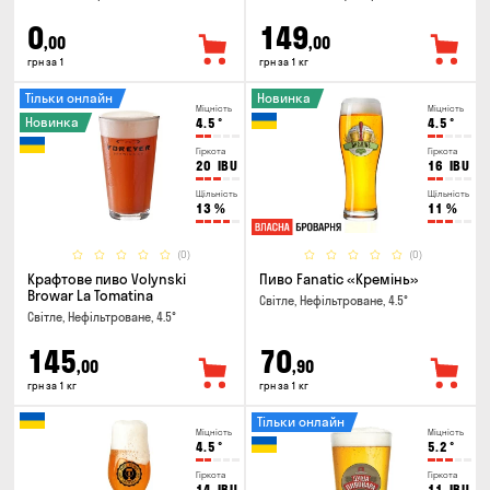
0
149
,00
,00
грн за 1
грн за 1 кг
Тільки онлайн
Новинка
Міцність
Міцність
Новинка
4.5
°
4.5
°
Гіркота
Гіркота
20
IBU
16
IBU
Щільність
Щільність
13
%
11
%
(0)
(0)
Крафтове пиво Volynski
Пиво Fanatic «Кремінь»
Browar La Tomatina
Світле, Нефільтроване, 4.5°
Світле, Нефільтроване, 4.5°
145
70
,00
,90
грн за 1 кг
грн за 1 кг
Тільки онлайн
Міцність
Міцність
4.5
°
5.2
°
Гіркота
Гіркота
14
IBU
11
IBU