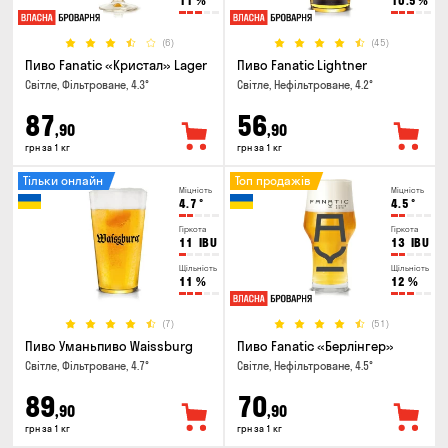
11
%
10.5
%
(6)
(45)
Пиво Fanatic «Кристал» Lager
Пиво Fanatic Lightner
Світле, Фільтроване, 4.3°
Світле, Нефільтроване, 4.2°
87
56
,90
,90
грн за 1 кг
грн за 1 кг
Тільки онлайн
Топ продажів
Міцність
Міцність
4.7
°
4.5
°
Гіркота
Гіркота
11
IBU
13
IBU
Щільність
Щільність
11
%
12
%
(7)
(51)
Пиво Уманьпиво Waissburg
Пиво Fanatic «Берлінгер»
Світле, Фільтроване, 4.7°
Світле, Нефільтроване, 4.5°
89
70
,90
,90
грн за 1 кг
грн за 1 кг