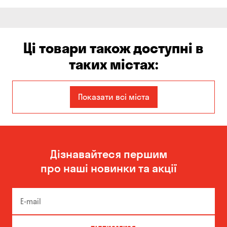
Ці товари також доступні в
таких містах:
Єлизаветівка
Ірпінь
Показати всі міста
Авангард
Бабурка
Балабине
Бережинка
Дізнавайтеся першим
Бориспіль
Боярка
про наші новинки та акції
Бровари
Буча
Біла Церква
Білогородка
Велика Северинка
Вишгород