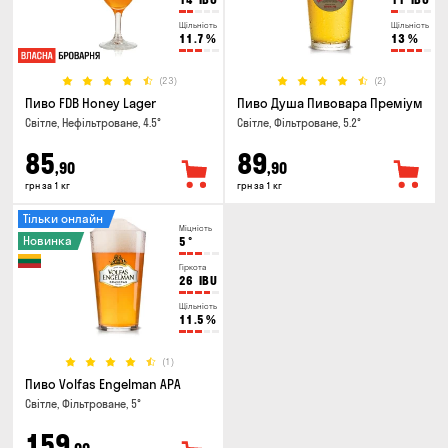
Щільність
Щільність
11.7
%
13
%
(23)
(2)
Пиво FDB Honey Lager
Пиво Душа Пивовара Преміум
Світле, Нефільтроване, 4.5°
Світле, Фільтроване, 5.2°
85
89
,90
,90
грн за 1 кг
грн за 1 кг
Тільки онлайн
Міцність
Новинка
5
°
Гіркота
26
IBU
Щільність
11.5
%
(1)
Пиво Volfas Engelman APA
Світле, Фільтроване, 5°
159