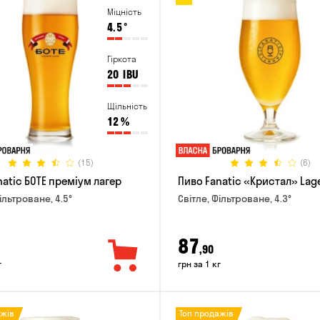
Міцність
4.5
°
Гіркота
20
IBU
Щільність
12
%
(15)
(6)
natic БОТЕ преміум лагер
Пиво Fanatic «Кристал» Lag
ільтроване, 4.5°
Світле, Фільтроване, 4.3°
87
,90
г
грн за 1 кг
ажів
Топ продажів