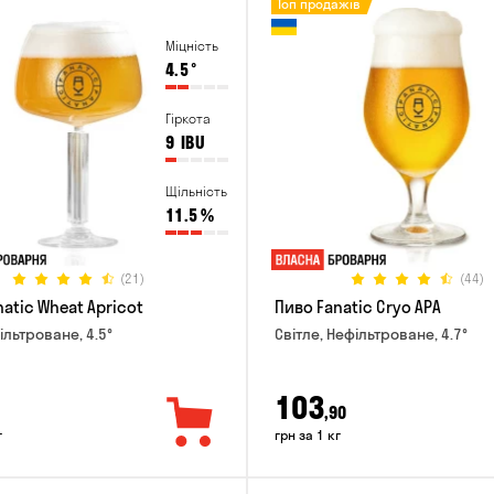
Топ продажів
Міцність
4.5
°
Гіркота
9
IBU
Щільність
11.5
%
(21)
(44)
atic Wheat Apricot
Пиво Fanatic Cryo APA
ільтроване, 4.5°
Світле, Нефільтроване, 4.7°
103
,90
г
грн за 1 кг