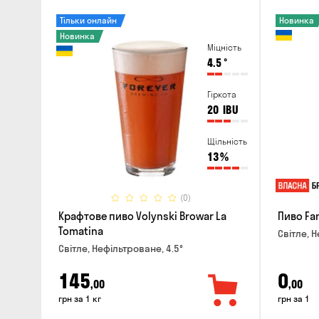
Тільки онлайн
Новинка
Новинка
Міцність
4.5
°
Гіркота
20
IBU
Щільність
13
%
(0)
Крафтове пиво Volynski Browar La
Пиво Fa
Tomatina
Світле, Н
Світле, Нефільтроване, 4.5°
145
0
,00
,00
грн за 1 кг
грн за 1