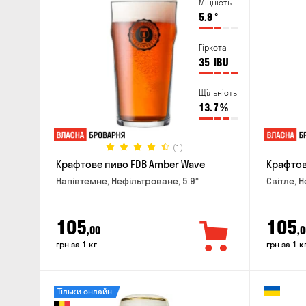
Міцність
5.9
°
Гіркота
35
IBU
Щільність
13.7
%
(1)
Крафтове пиво FDB Amber Wave
Крафтове
Напівтемне, Нефільтроване, 5.9°
Світле, 
105
105
,00
,0
грн за 1 кг
грн за 1 к
Тільки онлайн