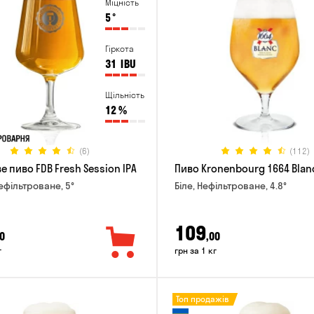
Міцність
5
°
Гіркота
31
IBU
Щільність
12
%
(6)
(112)
 пиво FDB Fresh Session IPA
Пиво Kronenbourg 1664 Blan
Нефільтроване, 5°
Біле, Нефільтроване, 4.8°
109
0
,00
г
грн за 1 кг
Топ продажів