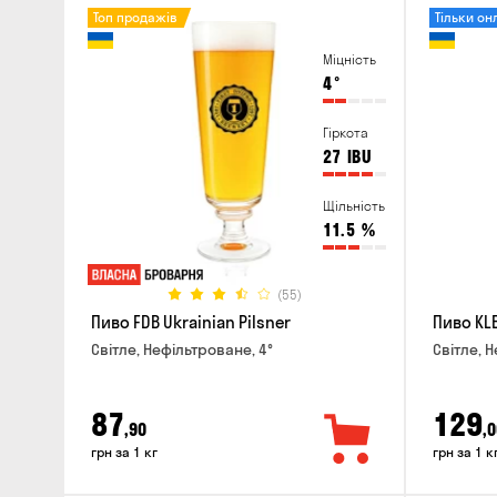
Топ продажів
Тільки он
Міцність
4
°
Гіркота
27
IBU
Щільність
11.5
%
(55)
Пиво FDB Ukrainian Pilsner
Пиво KLE
Світле, Нефільтроване, 4°
Світле, Н
87
129
,90
,0
грн за 1 кг
грн за 1 к