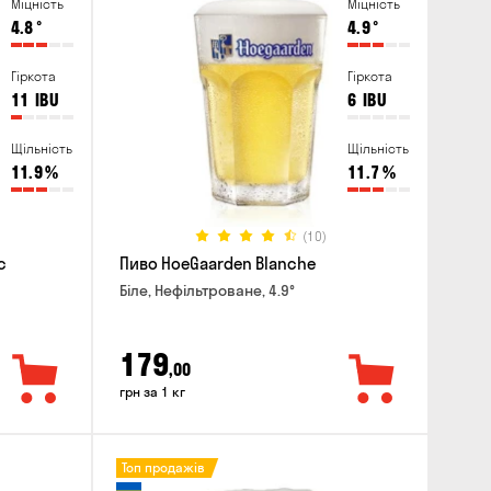
Міцність
Міцність
4.8
°
4.9
°
Гіркота
Гіркота
11
IBU
6
IBU
Щільність
Щільність
11.9
%
11.7
%
(10)
c
Пиво HoeGaarden Blanche
Біле, Нефільтроване, 4.9°
179
,00
грн за 1 кг
Топ продажів