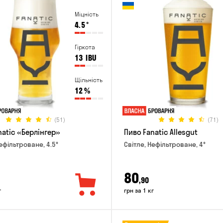
Міцність
4.5
°
Гіркота
13
IBU
Щільність
12
%
(51)
(71)
natic «Берлінгер»
Пиво Fanatic Allesgut
ефільтроване, 4.5°
Світле, Нефільтроване, 4°
80
,90
г
грн за 1 кг