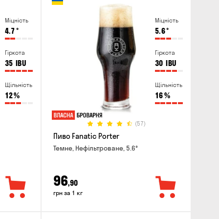
Міцність
Міцність
4.7
°
5.6
°
Гіркота
Гіркота
35
IBU
30
IBU
Щільність
Щільність
12
%
16
%
(57)
Пиво Fanatic Porter
Темне, Нефільтроване, 5.6°
96
,90
грн за 1 кг