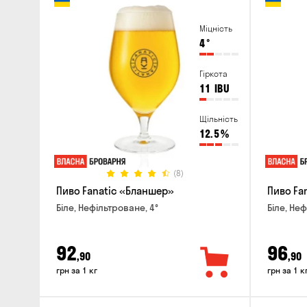
Міцність
4
°
Гіркота
11
IBU
Щільність
12.5
%
(8)
Пиво Fanatic «Бланшер»
Пиво Fan
Біле, Нефільтроване, 4°
Біле, Неф
92
96
,90
,90
грн за 1 кг
грн за 1 к