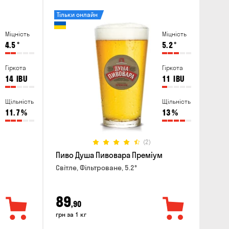
Тільки онлайн
Міцність
Міцність
4.5
°
5.2
°
Гіркота
Гіркота
14
IBU
11
IBU
Щільність
Щільність
11.7
%
13
%
(2)
Пиво Душа Пивовара Преміум
Світле, Фільтроване, 5.2°
89
,90
грн за 1 кг