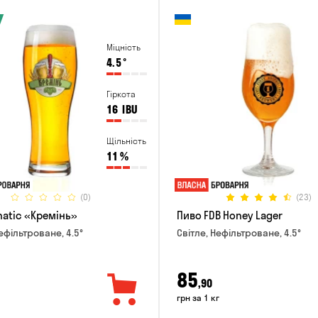
Міцність
4.5
°
Гіркота
16
IBU
Щільність
11
%
(0)
(23)
natic «Кремінь»
Пиво FDB Honey Lager
ефільтроване, 4.5°
Світле, Нефільтроване, 4.5°
85
,90
грн за 1 кг