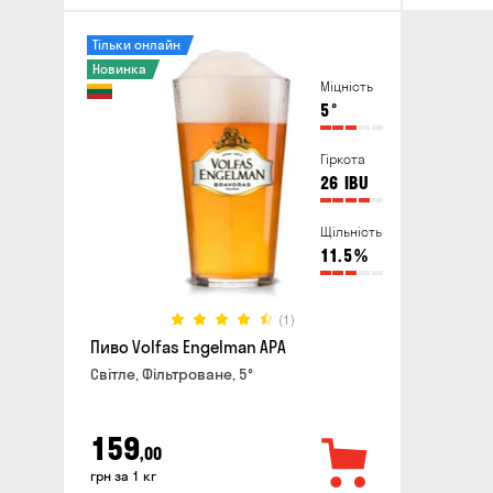
Тільки онлайн
Новинка
Міцність
5
°
Гіркота
26
IBU
Щільність
11.5
%
(1)
Пиво Volfas Engelman APA
Світле, Фільтроване, 5°
159
,00
грн за 1 кг