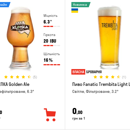
лайн
Новинка
Міцність
6.3
°
Гіркота
20
IBU
Щільність
16
%
(5)
(1)
ПКА Golden Ale
Пиво Fanatic Trembita Light 
ефільтроване, 6.3°
Світле, Фільтроване, 3.2°
0
0
,00
г
грн за 1