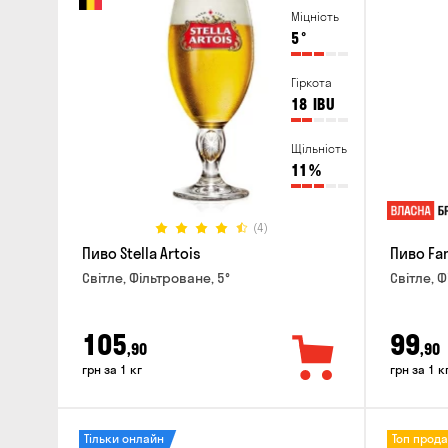
Міцність
5
°
Гіркота
18
IBU
Щільність
11
%
(4)
Пиво Stella Artois
Пиво Fa
Світле, Фільтроване, 5°
Світле, Ф
105
99
,90
,90
грн за 1 кг
грн за 1 к
Тільки онлайн
Топ прод