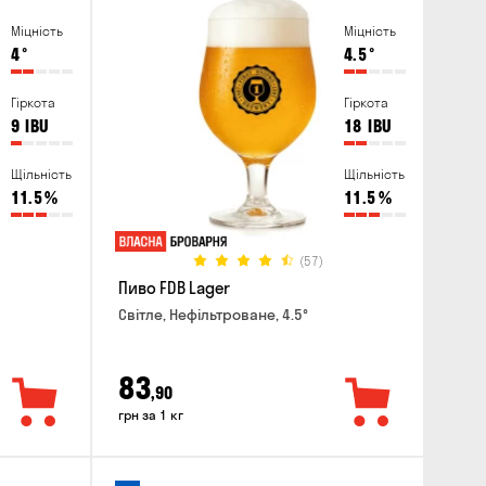
Міцність
Міцність
4
°
4.5
°
Гіркота
Гіркота
9
IBU
18
IBU
Щільність
Щільність
11.5
%
11.5
%
(57)
Пиво FDB Lager
Світле, Нефільтроване, 4.5°
83
,90
грн за 1 кг