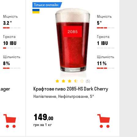
Тільки онлайн
Міцність
Міцність
3.2
°
5
°
Гіркота
Гіркота
10
IBU
1
IBU
Щільність
Щільність
8
%
11
%
(5)
Lager
Крафтове пиво 2085-HS Dark Cherry
Напівтемне, Нефільтроване, 5°
149
,00
грн за 1 кг