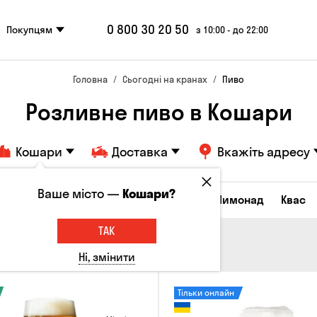
0 800 30 20 50
Покупцям
з 10:00 - до 22:00
Головна
Сьогодні на кранах
Пиво
Розливне пиво в Кошари
Кошари
Доставка
Вкажіть адресу
Ваше місто —
Кошари?
Всі товари
Пиво
Сидр
Вино
Лимонад
Квас
ТАК
Ні, змінити
Тільки онлайн