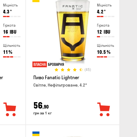
Міцність
Міцність
4.3
°
4.2
°
Гіркота
Гіркота
16
IBU
12
IBU
Щільність
Щільність
11
%
10.5
%
(45)
er
Пиво Fanatic Lightner
Світле, Нефільтроване, 4.2°
56
,90
грн за 1 кг