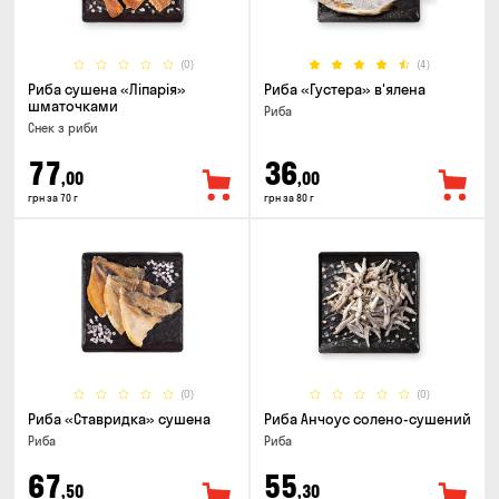
(0)
(4)
Риба сушена «Ліпарія»
Риба «Густера» в'ялена
шматочками
Риба
Снек з риби
77
36
,00
,00
грн за 70 г
грн за 80 г
(0)
(0)
Риба «Ставридка» сушена
Риба Анчоус солено-сушений
Риба
Риба
67
55
,50
,30