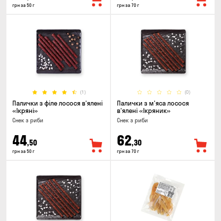
грн за 50 г
грн за 70 г
(1)
(0)
Палички з філе лосося в'ялені
Палички з м'яса лосося
«Ікряні»
в'ялені «Ікряник»
Снек з риби
Снек з риби
44
62
,50
,30
грн за 50 г
грн за 70 г