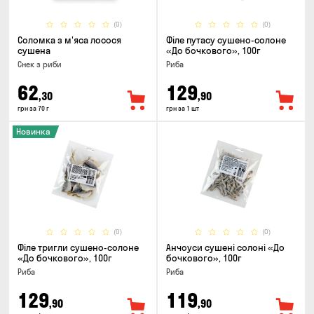
(0)
(0)
Соломка з м'яса лосося
Філе путасу сушено-солоне
сушена
«До бочкового», 100г
Снек з риби
Риба
62
129
,30
,90
грн за 70 г
грн за 1 шт
Новинка
(0)
(0)
Філе тригли сушено-солоне
Анчоуси сушені солоні «До
«До бочкового», 100г
бочкового», 100г
Риба
Риба
129
119
,90
,90