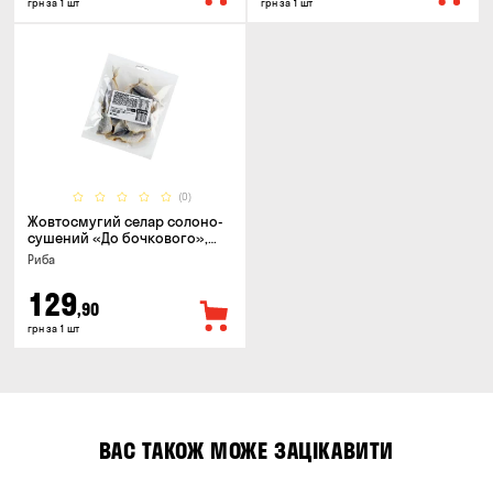
грн за 1 шт
грн за 1 шт
(0)
Жовтосмугий селар солоно-
сушений «До бочкового»,
100г
Риба
129
,90
грн за 1 шт
ВАС ТАКОЖ МОЖЕ ЗАЦІКАВИТИ