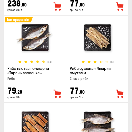
238
77
,00
,00
грн за 200 г
грн за 70 г
Топ продажів
(14)
(8)
Риба плотва почищена
Риба сушена «Ліпарія»
«Тарань азовська»
смугами
Риба
Снек з риби
79
77
,20
,00
грн за 80 г
грн за 70 г