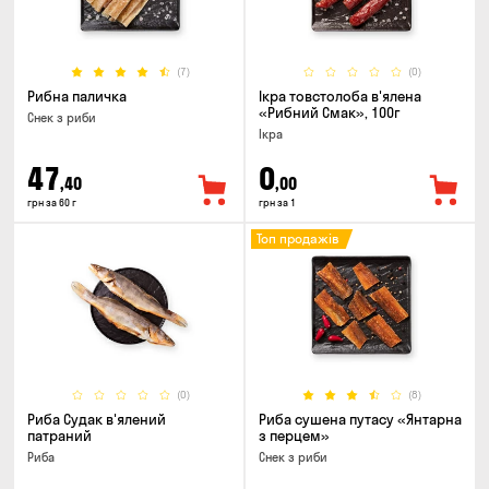
(7)
(0)
Рибна паличка
Ікра товстолоба в'ялена
«Рибний Смак», 100г
Снек з риби
Ікра
47
0
,40
,00
грн за 60 г
грн за 1
Топ продажів
(0)
(8)
Риба Судак в'ялений
Риба сушена путасу «Янтарна
патраний
з перцем»
Риба
Снек з риби