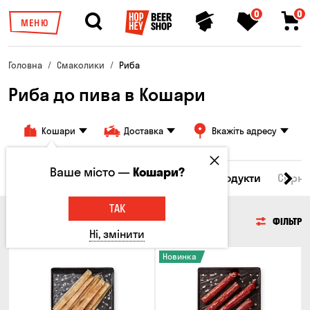
0
0
МЕНЮ
Головна
Смаколики
Риба
Риба до пива в Кошари
Кошари
Доставка
Вкажіть адресу
Ваше місто —
Кошари?
Всі товари
М'ясо
Риба
Морепродукти
Сирні
ТАК
РИБА
ФІЛЬТР
Ні, змінити
Новинка