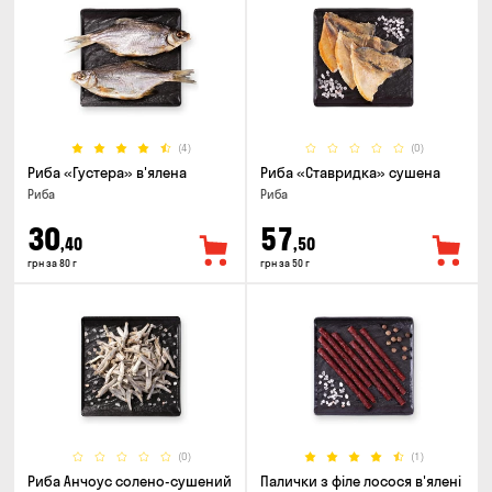
(4)
(0)
Риба «Густера» в'ялена
Риба «Ставридка» сушена
Риба
Риба
30
57
,40
,50
грн за 80 г
грн за 50 г
(0)
(1)
Риба Анчоус солено-сушений
Палички з філе лосося в'ялені