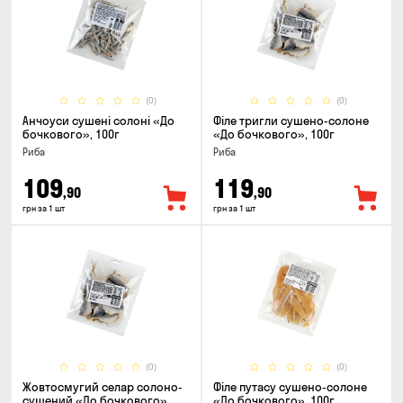
(0)
(0)
Анчоуси сушені солоні «До
Філе тригли сушено-солоне
бочкового», 100г
«До бочкового», 100г
Риба
Риба
109
119
,90
,90
грн за 1 шт
грн за 1 шт
(0)
(0)
Жовтосмугий селар солоно-
Філе путасу сушено-солоне
сушений «До бочкового»,
«До бочкового», 100г