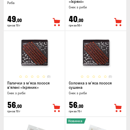
«Ікряні»
Риба
Снек з риби
49
40
,00
,00
грн за 70 г
грн за 50 г
(0)
(0)
Палички з м'яса лосося
Соломка з м'яса лосося
в'ялені «Ікряник»
сушена
Снек з риби
Снек з риби
56
56
,00
,00
грн за 70 г
грн за 70 г
Новинка