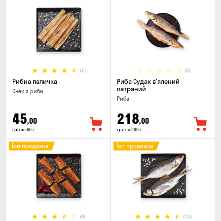
(7)
(0)
Рибна паличка
Риба Судак в'ялений
патраний
Снек з риби
Риба
45
218
,00
,00
грн за 60 г
грн за 200 г
Топ продажів
Топ продажів
(8)
(14)