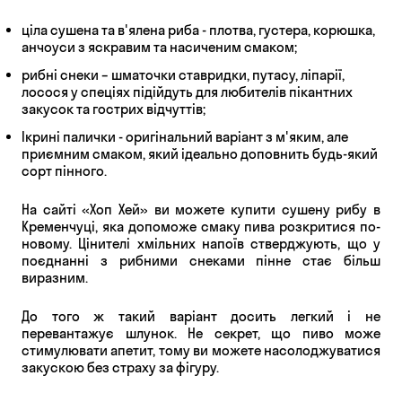
ціла сушена та в'ялена риба - плотва, густера, корюшка,
анчоуси з яскравим та насиченим смаком;
рибні снеки – шматочки ставридки, путасу, ліпарії,
лосося у спеціях підійдуть для любителів пікантних
закусок та гострих відчуттів;
Ікрині палички - оригінальний варіант з м'яким, але
приємним смаком, який ідеально доповнить будь-який
сорт пінного.
На сайті «Хоп Хей» ви можете купити сушену рибу в
Кременчуці, яка допоможе смаку пива розкритися по-
новому. Цінителі хмільних напоїв стверджують, що у
поєднанні з рибними снеками пінне стає більш
виразним.
До того ж такий варіант досить легкий і не
перевантажує шлунок. Не секрет, що пиво може
стимулювати апетит, тому ви можете насолоджуватися
закускою без страху за фігуру.