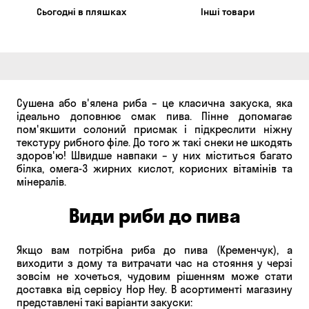
Сьогодні в пляшках
Інші товари
Сушена або в'ялена риба – це класична закуска, яка
ідеально доповнює смак пива. Пінне допомагає
пом'якшити солоний присмак і підкреслити ніжну
текстуру рибного філе. До того ж такі снеки не шкодять
здоров'ю! Швидше навпаки – у них міститься багато
білка, омега-3 жирних кислот, корисних вітамінів та
мінералів.
Види риби до пива
Якщо вам потрібна риба до пива (Кременчук), а
виходити з дому та витрачати час на стояння у черзі
зовсім не хочеться, чудовим рішенням може стати
доставка від сервісу Hop Hey. В асортименті магазину
представлені такі варіанти закуски: