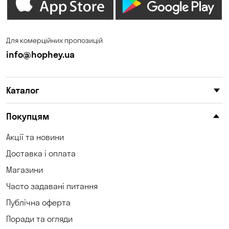
Дніпро
Зазим’є
Запоріжжя
Калинівка
Для комерційних пропозицій
Кам'янське
Кам'яні Потоки
info@hophey.ua
Карнаухівка
Катеринівка
Каталог
Келеберда
Київ
Клинці
Княжичі
Покупцям
Корсунці
Котівка
Акції та новини
Доставка і оплата
Коцюбинське
Кошари
Магазини
Красносілка
Кривий Ріг
Часто задавані питання
Кривуші
Кропивницький
Публічна оферта
Поради та огляди
Крюківщина
Куліші