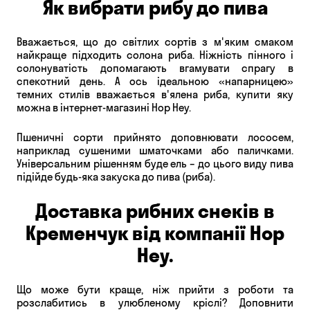
Як вибрати рибу до пива
Вважається, що до світлих сортів з м'яким смаком
найкраще підходить солона риба. Ніжність пінного і
солонуватість допомагають вгамувати спрагу в
спекотний день. А ось ідеальною «напарницею»
темних стилів вважається в'ялена риба, купити яку
можна в інтернет-магазині Hop Hey.
Пшеничні сорти прийнято доповнювати лососем,
наприклад сушеними шматочками або паличками.
Універсальним рішенням буде ель – до цього виду пива
підійде будь-яка закуска до пива (риба).
Доставка рибних снеків в
Кременчук від компанії Hop
Hey.
Що може бути краще, ніж прийти з роботи та
розслабитись в улюбленому кріслі? Доповнити