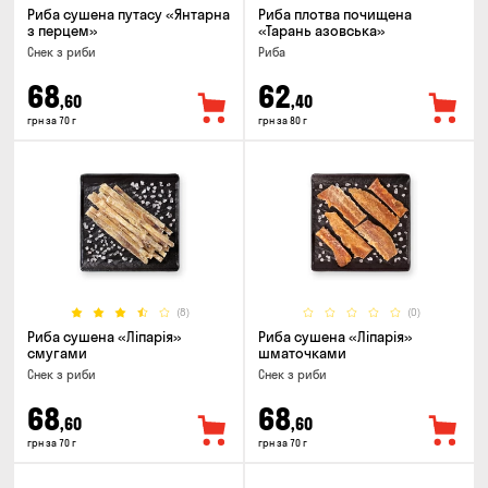
Риба сушена путасу «Янтарна
Риба плотва почищена
з перцем»
«Тарань азовська»
Снек з риби
Риба
68
62
,60
,40
грн за 70 г
грн за 80 г
(8)
(0)
Риба сушена «Ліпарія»
Риба сушена «Ліпарія»
смугами
шматочками
Снек з риби
Снек з риби
68
68
,60
,60
грн за 70 г
грн за 70 г