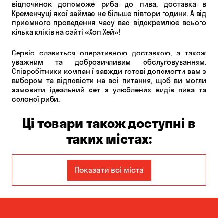
відпочинок допоможе риба до пива, доставка в
Кременчуці якої займає не більше півтори години. А від
приємного проведення часу вас відокремлює всього
кілька кліків на сайті «Хоп Хей»!
Сервіс славиться оперативною доставкою, а також
уважним та доброзичливим обслуговуванням.
Співробітники компанії завжди готові допомогти вам з
вибором та відповісти на всі питання, щоб ви могли
замовити ідеальний сет з улюблених видів пива та
солоної риби.
Ці товари також доступні в
таких містах:
Єлизаветівка
Ірпінь
Показати всі міста
Авангард
Бабурка
Балабине
Бережинка