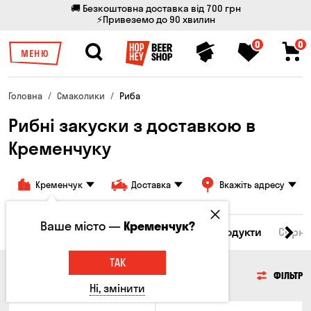
🚚 Безкоштовна доставка від 700 грн
⚡Привеземо до 90 хвилин
0
0
МЕНЮ
Головна
Смаколики
Риба
Рибні закуски з доставкою в
Кременчуку
Кременчук
Доставка
Вкажіть адресу
Ваше місто —
Кременчук?
Всі товари
М'ясо
Риба
Морепродукти
Сирні
ТАК
РИБА
ФІЛЬТР
Ні, змінити