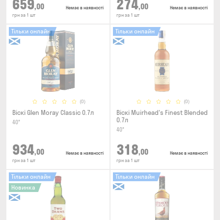
659
274
,00
,00
Немає в наявності
Немає в наявності
грн за 1 шт
грн за 1 шт
Тільки онлайн
Тільки онлайн
(0)
(0)
Віскі Glen Moray Classic 0.7л
Віскі Muirhead's Finest Blended
0.7л
40°
40°
934
318
,00
,00
Немає в наявності
Немає в наявності
грн за 1 шт
грн за 1 шт
Тільки онлайн
Тільки онлайн
Новинка