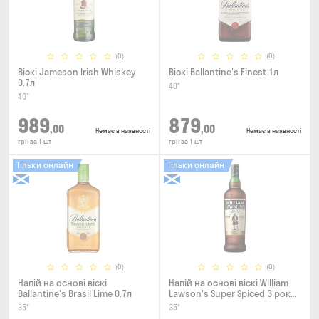
(0)
(0)
Віскі Jameson Irish Whiskey
Віскі Ballantine's Finest 1л
0.7л
40°
40°
989
879
,00
,00
Немає в наявності
Немає в наявності
грн за 1 шт
грн за 1 шт
Тільки онлайн
Тільки онлайн
(0)
(0)
Напій на основі віскі
Напій на основі віскі WIlliam
Ballantine's Brasil Lime 0.7л
Lawson's Super Spiced 3 роки
0.7л
35°
35°