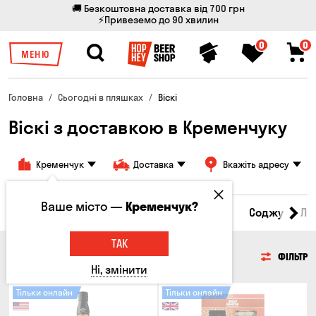
🚚 Безкоштовна доставка від 700 грн
⚡Привеземо до 90 хвилин
0
0
МЕНЮ
Головна
Сьогодні в пляшках
Віскі
Віскі з доставкою в Кременчуку
Кременчук
Доставка
Вкажіть адресу
Ваше місто —
Кременчук?
Пиво
Сидр
Вино
Віскі
Коктейлі
Соджу
Лі
ТАК
ВІСКІ
ФІЛЬТР
Ні, змінити
Тільки онлайн
Тільки онлайн