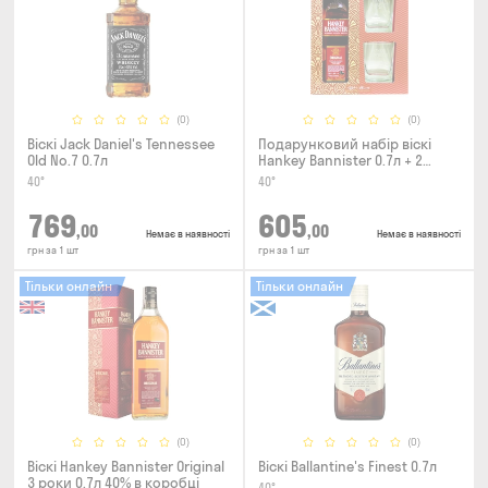
(0)
(0)
Віскі Jack Daniel's Tennessee
Подарунковий набір віскі
Old No.7 0.7л
Hankey Bannister 0.7л + 2
склянки
40°
40°
769
605
,00
,00
Немає в наявності
Немає в наявності
грн за 1 шт
грн за 1 шт
Тільки онлайн
Тільки онлайн
(0)
(0)
Віскі Hankey Bannister Original
Віскі Ballantine's Finest 0.7л
3 роки 0.7л 40% в коробці