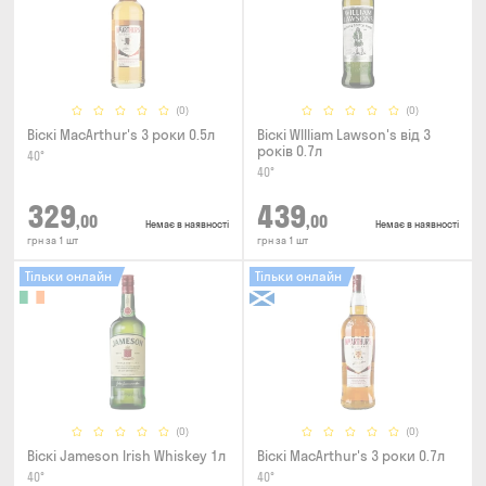
(0)
(0)
Віскі MacArthur's 3 роки 0.5л
Віскі WIlliam Lawson's від 3
років 0.7л
40°
40°
329
439
,00
,00
Немає в наявності
Немає в наявності
грн за 1 шт
грн за 1 шт
Тільки онлайн
Тільки онлайн
(0)
(0)
Віскі Jameson Irish Whiskey 1л
Віскі MacArthur's 3 роки 0.7л
40°
40°