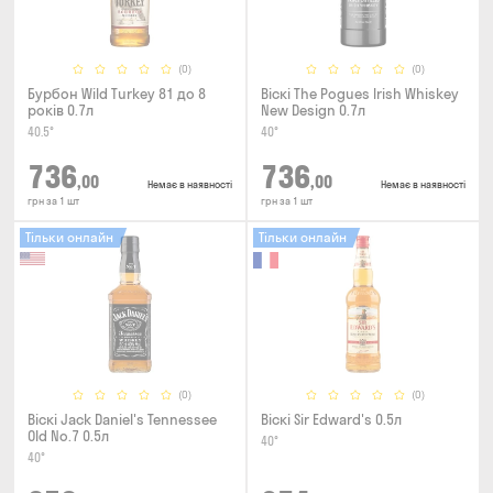
(0)
(0)
Бурбон Wild Turkey 81 до 8
Віскі The Pogues Irish Whiskey
років 0.7л
New Design 0.7л
40.5°
40°
736
736
,00
,00
Немає в наявності
Немає в наявності
грн за 1 шт
грн за 1 шт
Тільки онлайн
Тільки онлайн
(0)
(0)
Віскі Jack Daniel's Tennessee
Віскі Sir Edward's 0.5л
Old No.7 0.5л
40°
40°