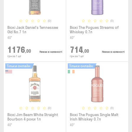
(0)
(0)
Віскі Jack Daniel's Tennessee
Віскі The Pogues Streams of
Old No.7 1л
Whiskey 0.7л
40°
40°
1176
714
,00
,00
Немає в наявності
Немає в наявності
грн за 1 шт
грн за 1 шт
Тільки онлайн
Тільки онлайн
(0)
(0)
Віскі Jim Beam White Straight
Віскі The Pogues Single Malt
Bourbon 4 роки 1л
Irish Whiskey 0.7л
40°
40°