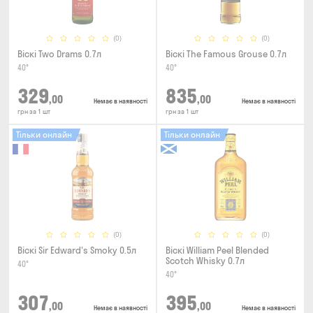
(0)
(0)
Віскі Two Drams 0.7л
Віскі The Famous Grouse 0.7л
40°
40°
329
835
,00
,00
Немає в наявності
Немає в наявності
грн за 1 шт
грн за 1 шт
Тільки онлайн
Тільки онлайн
(0)
(0)
Віскі Sir Edward's Smoky 0.5л
Віскі William Peel Blended
Scotch Whisky 0.7л
40°
40°
307
395
,00
,00
Немає в наявності
Немає в наявності