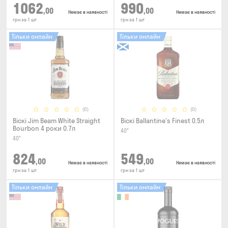
1062
990
,00
,00
Немає в наявності
Немає в наявності
грн за 1 шт
грн за 1 шт
Тільки онлайн
Тільки онлайн
(0)
(0)
Віскі Jim Beam White Straight
Віскі Ballantine's Finest 0.5л
Bourbon 4 роки 0.7л
40°
40°
824
549
,00
,00
Немає в наявності
Немає в наявності
грн за 1 шт
грн за 1 шт
Тільки онлайн
Тільки онлайн