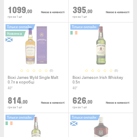
1099
395
,00
,00
Немає в наявності
Немає в наявності
грн за 1 шт
грн за 1 шт
Тільки онлайн
Тільки онлайн
Новинка
(0)
(0)
Віскі James Wyld Single Malt
Віскі Jameson Irish Whiskey
0.7л в коробці
0.5л
40°
40°
814
626
,00
,00
Немає в наявності
Немає в наявності
грн за 1 шт
грн за 1 шт
Тільки онлайн
Тільки онлайн