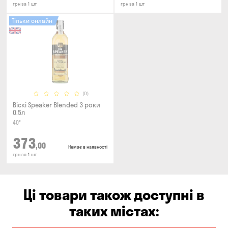
грн за 1 шт
грн за 1 шт
Тільки онлайн
(0)
Віскі Speaker Blended 3 роки
0.5л
40°
373
,00
Немає в наявності
грн за 1 шт
Ці товари також доступні в
таких містах: