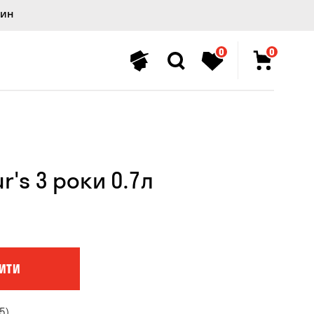
лин
0
0
r's 3 роки 0.7л
ИТИ
5)