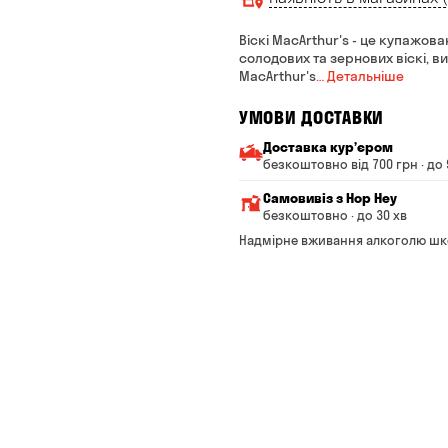
Віскі MacArthur's - це купажова
солодових та зернових віскі, в
MacArthur's
… Детальніше
УМОВИ ДОСТАВКИ
Доставка курʼєром
безкоштовно від 700 грн · до 
Мінімальна сума всього з
Самовивіз з Hop Hey
Вартість доставки залежи
безкоштовно · до 30 хв
Від 200 до 299 грн
Мінімальна сума всьог
Надмірне вживання алкоголю шк
Час складання замовле
Від 300 до 399 грн
Можете без черги забр
Від 400 до 699 грн
Оплата:
готівкою в магазині
Від 700 грн
банківською картою на с
Термін доставки — до 90 
*на час доставки можуть вп
Оплата:
готівкою кур'єру