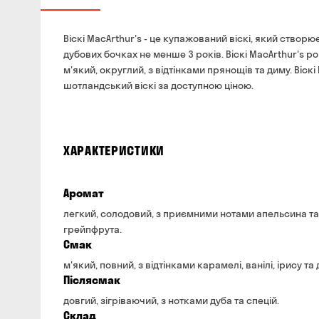
Віскі MacArthur's - це купажований віскі, який створю
дубових бочках не менше 3 років. Віскі MacArthur's ро
м'який, округлий, з відтінками прянощів та диму. Віскі
шотландський віскі за доступною ціною.
ХАРАКТЕРИСТИКИ
Аромат
легкий, солодовий, з приємними нотами апельсина та
грейпфрута.
Смак
м'який, повний, з відтінками карамелі, ванілі, ірису та 
Післясмак
довгий, зігріваючий, з нотками дуба та спецій.
Склад