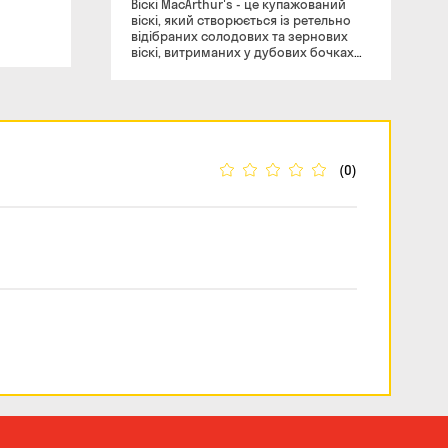
Віскі MacArthur's - це купажований
віскі, який створюється із ретельно
відібраних солодових та зернових
віскі, витриманих у дубових бочках
не менше 3 років. Віскі MacArthur's
року має легкий, фруктовий аромат з
нотками ванілі та карамелі. Смак віскі
м'який, округлий, з відтінками
прянощів та диму. Віскі MacArthur's -
це відмінний вибір для тих, хто хоче
скуштувати якісний шотландський
(0)
віскі за доступною ціною.