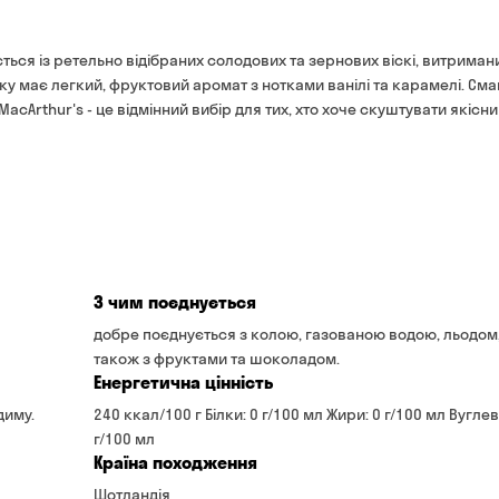
банківською картою на 
ється із ретельно відібраних солодових та зернових віскі, витриман
ку має легкий, фруктовий аромат з нотками ванілі та карамелі. Смак
 MacArthur's - це відмінний вибір для тих, хто хоче скуштувати якісн
З чим поєднується
добре поєднується з колою, газованою водою, льодом,
також з фруктами та шоколадом.
Енергетична цінність
диму.
240 ккал/100 г Білки: 0 г/100 мл Жири: 0 г/100 мл Вуглев
г/100 мл
Країна походження
Шотландія