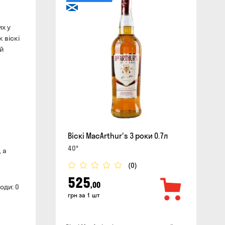
сайті
их у
 віскі
ий
Віскі MacArthur's 3 роки 0.7л
40°
 а
(0)
525
,00
оди: 0
грн за 1 шт