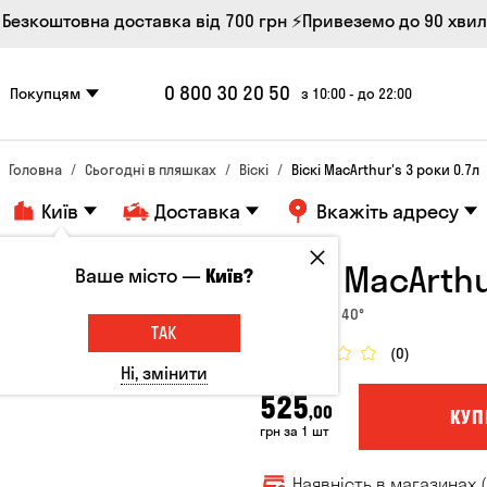
 Безкоштовна доставка від 700 грн
⚡Привеземо до 90 хви
0 800 30 20 50
Покупцям
з 10:00 - до 22:00
Головна
Сьогодні в пляшках
Віскі
Віскі MacArthur's 3 роки 0.7л
Київ
Доставка
Вкажіть адресу
Віскі MacArthu
Ваше місто —
Київ?
Шотландія, 40°
ТАК
(0)
Ні, змінити
525
,00
КУП
грн за 1 шт
Наявність в магазинах (