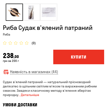
Риба Судак в'ялений патраний
Риба
(0)
238
КУПИТИ
,00
грн за 200 г
Наявність в магазинах (44)
Судак в’ялений патраний — натуральний прісноводний
делікатес із щільним світлим м’ясом та вираженим рибним
смаком. Завдяки класичному методу в’ялення зберігає
природну
… Детальніше
УМОВИ ДОСТАВКИ