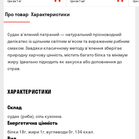
грн за 1 кг
грн за 1 шт
грн 
Про товар
Характеристики
Судак в’ялений патраний — натуральний прісноводний
делікатес із щільним світлим м’ясом та вираженим рибним
смаком. Завдяки класичному методу в’ялення зберігає
природну харчову цінність, містить багато білка та мінімум
жиру. Ідеально підходить як закуска або доповнення до
страв.
ХАРАКТЕРИСТИКИ
Склад
судак (риба), сіль кухонна.
Енергетична цінність
білки 18г, жири 1г, вуглеводи 0г, 134 ккал.
Вид