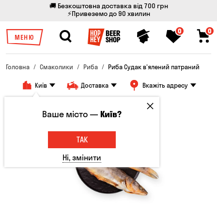
🚚 Безкоштовна доставка від 700 грн
⚡Привеземо до 90 хвилин
0
0
МЕНЮ
Головна
Смаколики
Риба
Риба Судак в'ялений патраний
Київ
Доставка
Вкажіть адресу
Ваше місто —
Київ?
ТАК
Ні, змінити