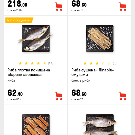
218
68
,00
,60
грн за 200 г
грн за 70 г
Топ продажів
(14)
(8)
Риба плотва почищена
Риба сушена «Ліпарія»
«Тарань азовська»
смугами
Риба
Снек з риби
62
68
,40
,60
грн за 80 г
грн за 70 г