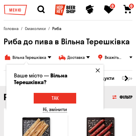
0
0
МЕНЮ
Головна
Смаколики
Риба
Риба до пива в Вільна Терешківка
Вільна Терешківка
Доставка
Вкажіть
адресу
Ваше місто —
Вільна
Всі товари
М'ясо
Риба
Морепродукти
Сирні
Терешківка?
РИБА
ФІЛЬТР
ТАК
Ні, змінити
Новинка