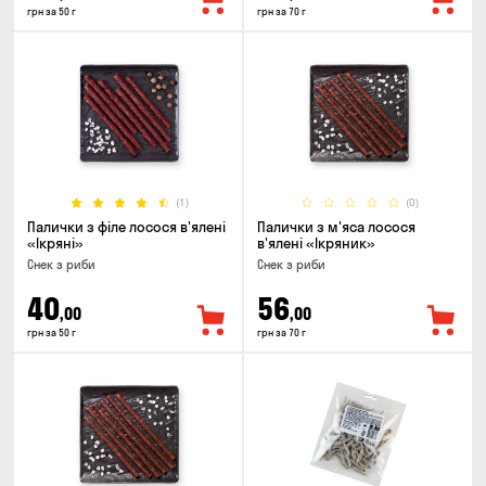
грн за 50 г
грн за 70 г
(1)
(0)
Палички з філе лосося в'ялені
Палички з м'яса лосося
«Ікряні»
в'ялені «Ікряник»
Снек з риби
Снек з риби
40
56
,00
,00
грн за 50 г
грн за 70 г