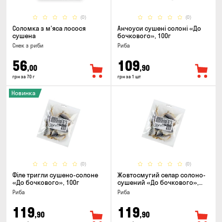
(0)
(0)
Соломка з м'яса лосося
Анчоуси сушені солоні «До
сушена
бочкового», 100г
Снек з риби
Риба
56
109
,00
,90
грн за 70 г
грн за 1 шт
Новинка
(0)
(0)
Філе тригли сушено-солоне
Жовтосмугий селар солоно-
«До бочкового», 100г
сушений «До бочкового»,
100г
Риба
Риба
119
119
,90
,90