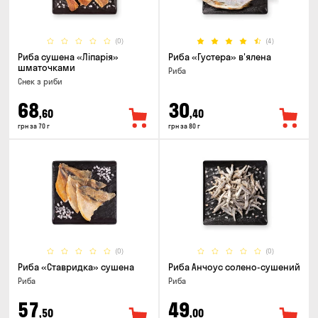
(0)
(4)
Риба сушена «Ліпарія»
Риба «Густера» в'ялена
шматочками
Риба
Снек з риби
68
30
,60
,40
грн за 70 г
грн за 80 г
(0)
(0)
Риба «Ставридка» сушена
Риба Анчоус солено-сушений
Риба
Риба
57
49
,50
,00