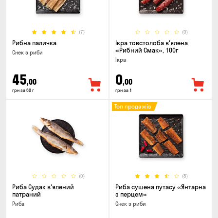
(7)
(0)
Рибна паличка
Ікра товстолоба в'ялена
«Рибний Смак», 100г
Снек з риби
Ікра
45
0
,00
,00
грн за 60 г
грн за 1
Топ продажів
(0)
(8)
Риба Судак в'ялений
Риба сушена путасу «Янтарна
патраний
з перцем»
Риба
Снек з риби