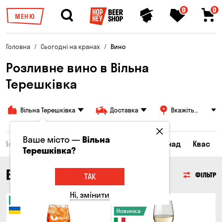
0
0
МЕНЮ
Головна
Сьогодні на кранах
Вино
Розливне вино в Вільна
Терешківка
Вільна Терешківка
Доставка
Вкажіть
адресу
Ваше місто —
Вільна
Всі товари
Пиво
Сидр
Вино
Лимонад
Квас
Терешківка?
ВИНО
ФІЛЬТР
ТАК
Ні, змінити
Новинка
Тільки онлайн
Новинка