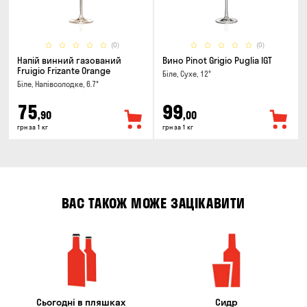
(0)
(0)
Напій винний газований
Вино Pinot Grigio Puglia IGT
Fruigio Frizante Orange
Біле, Сухе, 12°
Біле, Напівсолодке, 6.7°
75
99
,90
,00
грн за 1 кг
грн за 1 кг
ВАС ТАКОЖ МОЖЕ ЗАЦІКАВИТИ
Сьогодні в пляшках
Сидр