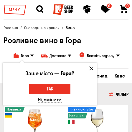
0
0
МЕНЮ
Головна
Сьогодні на кранах
Вино
Розливне вино в Гора
Гора
Доставка
Вкажіть адресу
Ваше місто —
Гора?
Всі товари
Пиво
Сидр
Вино
Лимонад
Квас
ТАК
ВИНО
ФІЛЬТР
Ні, змінити
Новинка
Тільки онлайн
Новинка