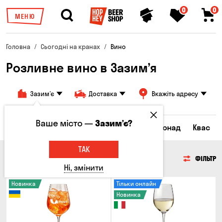
0
0
МЕНЮ
Головна
Сьогодні на кранах
Вино
Розливне вино в Зазим’я
Зазим’є
Доставка
Вкажіть адресу
Ваше місто —
Зазим’є?
Всі товари
Пиво
Сидр
Вино
Лимонад
Квас
ТАК
ВИНО
ФІЛЬТР
Ні, змінити
Новинка
Тільки онлайн
Новинка