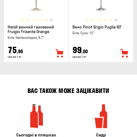
(0)
(0)
Напій винний газований
Вино Pinot Grigio Puglia IGT
Fruigio Frizante Orange
Біле, Сухе, 12°
Біле, Напівсолодке, 6.7°
75
99
,90
,00
грн за 1 кг
грн за 1 кг
ВАС ТАКОЖ МОЖЕ ЗАЦІКАВИТИ
Сьогодні в пляшках
Сидр