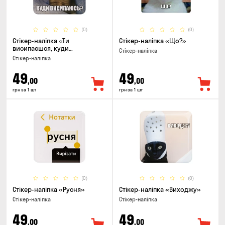
(0)
(0)
Стікер-наліпка «Ти
Стікер-наліпка «Що?»
висипаєшся, куди
Стікер-наліпка
висипаюсь»
Стікер-наліпка
49
49
,00
,00
грн за 1 шт
грн за 1 шт
(0)
(0)
Стікер-наліпка «Русня»
Стікер-наліпка «Виходжу»
Стікер-наліпка
Стікер-наліпка
49
49
,00
,00