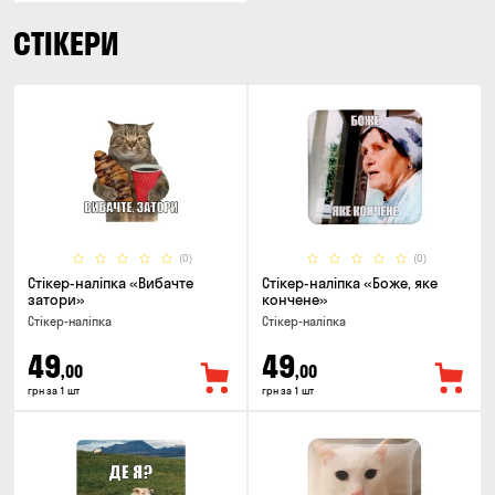
СТІКЕРИ
(0)
(0)
Стікер-наліпка «Вибачте
Стікер-наліпка «Боже, яке
затори»
кончене»
Стікер-наліпка
Стікер-наліпка
49
49
,00
,00
грн за 1 шт
грн за 1 шт