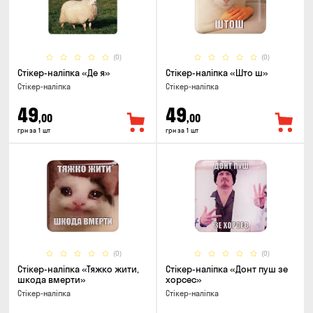
(0)
(0)
Стікер-наліпка «Де я»
Стікер-наліпка «Што ш»
Стікер-наліпка
Стікер-наліпка
49
49
,00
,00
грн за 1 шт
грн за 1 шт
(0)
(0)
Стікер-наліпка «Тяжко жити,
Стікер-наліпка «Донт пуш зе
шкода вмерти»
хорсес»
Стікер-наліпка
Стікер-наліпка