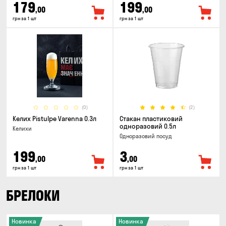
179
199
,00
,00
грн за 1 шт
грн за 1 шт
(0)
(2)
Келих Pistulpe Varenna 0.3л
Стакан пластиковий
одноразовий 0.5л
Келихи
Одноразовий посуд
199
3
,00
,00
грн за 1 шт
грн за 1 шт
БРЕЛОКИ
Новинка
Новинка