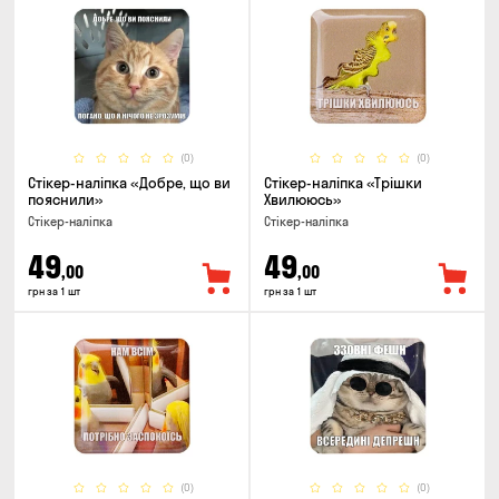
(0)
(0)
Стікер-наліпка «Добре, що ви
Стікер-наліпка «Трішки
пояснили»
Хвилююсь»
Стікер-наліпка
Стікер-наліпка
49
49
,00
,00
грн за 1 шт
грн за 1 шт
(0)
(0)