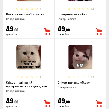
(0)
(0)
Стікер-наліпка «Я злюся»
Стікер-наліпка «А?»
Стікер-наліпка
Стікер-наліпка
49
49
,00
,00
грн за 1 шт
грн за 1 шт
(0)
(0)
Стікер-наліпка «Я
Стікер-наліпка «Мда»
протримався тиждень, але
Стікер-наліпка
почався наступний»
Стікер-наліпка
49
49
,00
,00
грн за 1 шт
грн за 1 шт