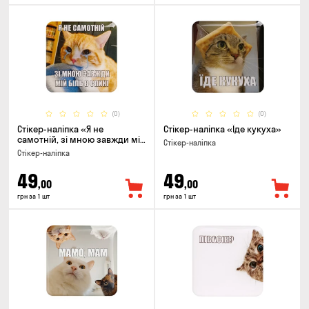
(0)
(0)
Стікер-наліпка «Я не
Стікер-наліпка «Їде кукуха»
самотній, зі мною завжди мій
Стікер-наліпка
біль в спині»
Стікер-наліпка
49
49
,00
,00
грн за 1 шт
грн за 1 шт