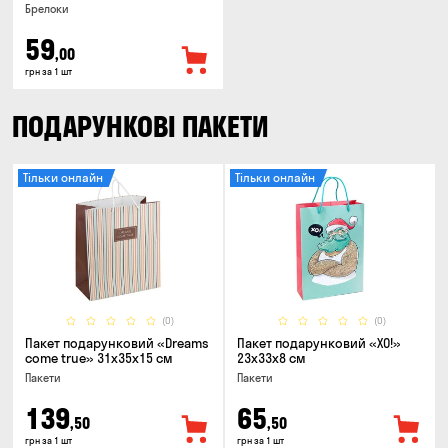
Брелоки
59
,00
грн за 1 шт
ПОДАРУНКОВІ ПАКЕТИ
Тільки онлайн
Тільки онлайн
(0)
(0)
Пакет подарунковий «Dreams
Пакет подарунковий «ХО!»
come true» 31x35x15 см
23x33x8 см
Пакети
Пакети
139
65
,50
,50
грн за 1 шт
грн за 1 шт