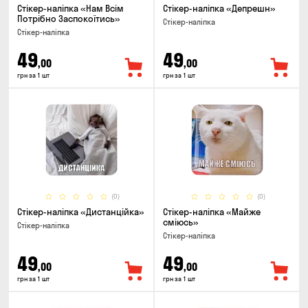
Стікер-наліпка «Нам Всім
Стікер-наліпка «Депрешн»
Потрібно Заспокоїтись»
Стікер-наліпка
Стікер-наліпка
49
49
,00
,00
грн за 1 шт
грн за 1 шт
(0)
(0)
Стікер-наліпка «Дистанційка»
Стікер-наліпка «Майже
сміюсь»
Стікер-наліпка
Стікер-наліпка
49
49
,00
,00
грн за 1 шт
грн за 1 шт