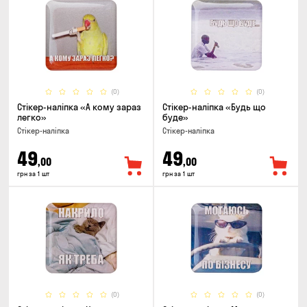
(0)
(0)
Стікер-наліпка «А кому зараз
Стікер-наліпка «Будь що
легко»
буде»
Стікер-наліпка
Стікер-наліпка
49
49
,00
,00
грн за 1 шт
грн за 1 шт
(0)
(0)