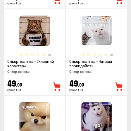
грн за 1 шт
грн за 1 шт
(0)
(0)
Стікер-наліпка «Складний
Стікер-наліпка «Наташа
характер»
прокидайся»
Стікер-наліпка
Стікер-наліпка
49
49
,00
,00
грн за 1 шт
грн за 1 шт