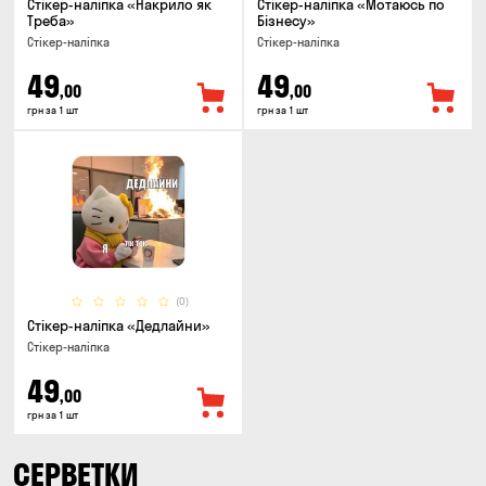
Стікер-наліпка «Накрило як
Стікер-наліпка «Мотаюсь по
Треба»
Бізнесу»
Стікер-наліпка
Стікер-наліпка
49
49
,00
,00
грн за 1 шт
грн за 1 шт
(0)
Стікер-наліпка «Дедлайни»
Стікер-наліпка
49
,00
грн за 1 шт
СЕРВЕТКИ