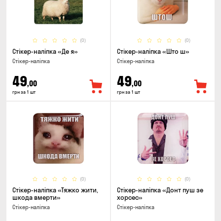
(0)
(0)
Стікер-наліпка «Де я»
Стікер-наліпка «Што ш»
Стікер-наліпка
Стікер-наліпка
49
49
,00
,00
грн за 1 шт
грн за 1 шт
(0)
(0)
Стікер-наліпка «Тяжко жити,
Стікер-наліпка «Донт пуш зе
шкода вмерти»
хорсес»
Стікер-наліпка
Стікер-наліпка