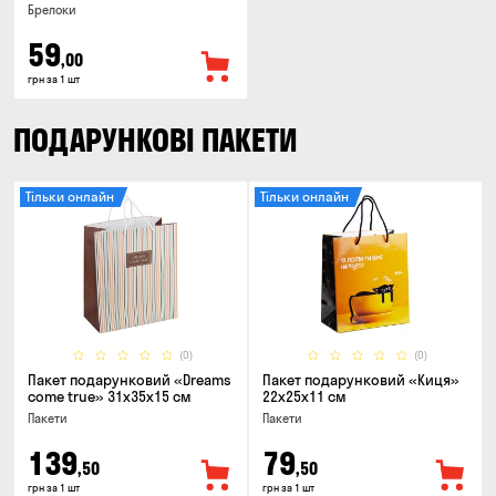
Брелоки
59
,00
грн за 1 шт
ПОДАРУНКОВІ ПАКЕТИ
Тільки онлайн
Тільки онлайн
(0)
(0)
Пакет подарунковий «Dreams
Пакет подарунковий «Киця»
come true» 31x35x15 см
22x25x11 см
Пакети
Пакети
139
79
,50
,50
грн за 1 шт
грн за 1 шт