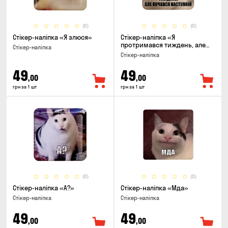
(0)
(0)
Стікер-наліпка «Я злюся»
Стікер-наліпка «Я
протримався тиждень, але
Стікер-наліпка
почався наступний»
Стікер-наліпка
49
49
,00
,00
грн за 1 шт
грн за 1 шт
(0)
(0)
Стікер-наліпка «А?»
Стікер-наліпка «Мда»
Стікер-наліпка
Стікер-наліпка
49
49
,00
,00