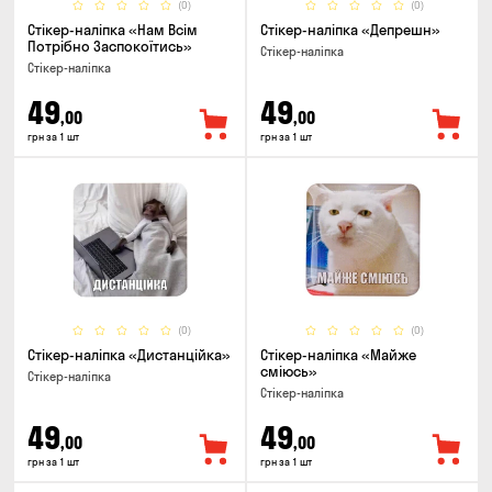
(0)
(0)
Стікер-наліпка «Нам Всім
Стікер-наліпка «Депрешн»
Потрібно Заспокоїтись»
Стікер-наліпка
Стікер-наліпка
49
49
,00
,00
грн за 1 шт
грн за 1 шт
(0)
(0)
Стікер-наліпка «Дистанційка»
Стікер-наліпка «Майже
сміюсь»
Стікер-наліпка
Стікер-наліпка
49
49
,00
,00
грн за 1 шт
грн за 1 шт