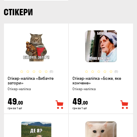
СТІКЕРИ
(0)
(0)
Стікер-наліпка «Вибачте
Стікер-наліпка «Боже, яке
затори»
кончене»
Стікер-наліпка
Стікер-наліпка
49
49
,00
,00
грн за 1 шт
грн за 1 шт