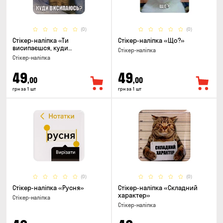
(0)
(0)
Стікер-наліпка «Ти
Стікер-наліпка «Що?»
висипаєшся, куди
Стікер-наліпка
висипаюсь»
Стікер-наліпка
49
49
,00
,00
грн за 1 шт
грн за 1 шт
(0)
(0)
Стікер-наліпка «Русня»
Стікер-наліпка «Складний
характер»
Стікер-наліпка
Стікер-наліпка