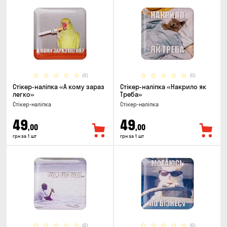
(0)
(0)
Стікер-наліпка «А кому зараз
Стікер-наліпка «Накрило як
легко»
Треба»
Стікер-наліпка
Стікер-наліпка
49
49
,00
,00
грн за 1 шт
грн за 1 шт
(0)
(0)