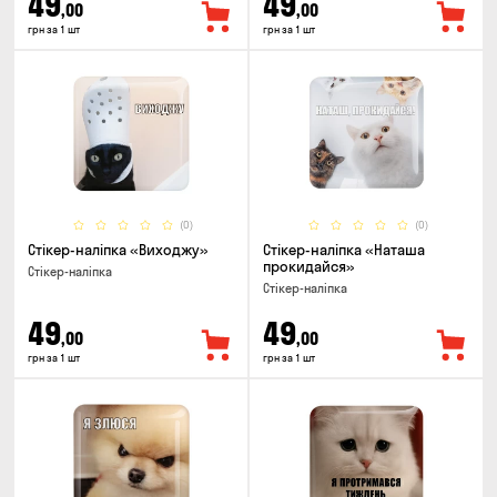
49
49
,00
,00
грн за 1 шт
грн за 1 шт
(0)
(0)
Стікер-наліпка «Виходжу»
Стікер-наліпка «Наташа
прокидайся»
Стікер-наліпка
Стікер-наліпка
49
49
,00
,00
грн за 1 шт
грн за 1 шт