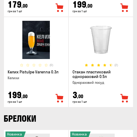
179
199
,00
,00
грн за 1 шт
грн за 1 шт
(0)
(2)
Келих Pistulpe Varenna 0.3л
Стакан пластиковий
одноразовий 0.5л
Келихи
Одноразовий посуд
199
3
,00
,00
грн за 1 шт
грн за 1 шт
БРЕЛОКИ
Новинка
Новинка