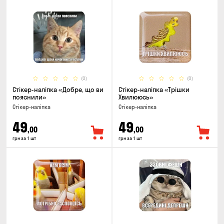
(0)
(0)
Стікер-наліпка «Добре, що ви
Стікер-наліпка «Трішки
пояснили»
Хвилююсь»
Стікер-наліпка
Стікер-наліпка
49
49
,00
,00
грн за 1 шт
грн за 1 шт