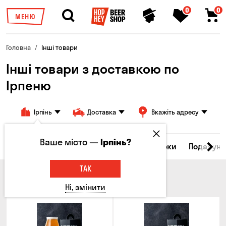
0
0
МЕНЮ
Головна
Інші товари
Інші товари з доставкою по
Ірпеню
Ірпінь
Доставка
Вкажіть адресу
Ваше місто —
Ірпінь?
Всі товари
Келихи та кухлі
Брелоки
Подарунк
ТАК
КЕЛИХИ ТА КУХЛІ
Ні, змінити