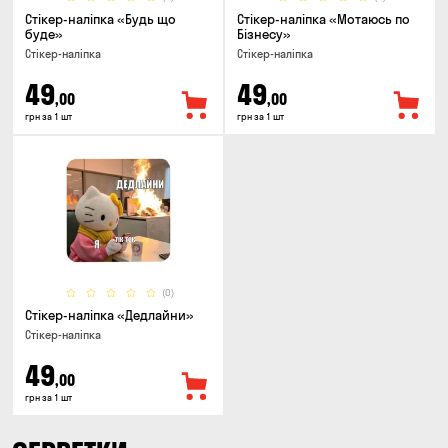
Стікер-наліпка «Будь що
Стікер-наліпка «Мотаюсь по
буде»
Бізнесу»
Стікер-наліпка
Стікер-наліпка
49
49
,00
,00
грн за 1 шт
грн за 1 шт
(0)
Стікер-наліпка «Дедлайни»
Стікер-наліпка
49
,00
грн за 1 шт