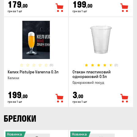
179
199
,00
,00
грн за 1 шт
грн за 1 шт
(0)
(2)
Келих Pistulpe Varenna 0.3л
Стакан пластиковий
одноразовий 0.5л
Келихи
Одноразовий посуд
199
3
,00
,00
грн за 1 шт
грн за 1 шт
БРЕЛОКИ
Новинка
Новинка