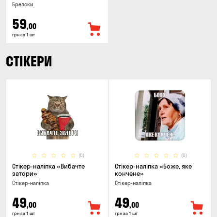
Брелоки
59
,00
грн за 1 шт
СТІКЕРИ
(0)
(0)
Стікер-наліпка «Вибачте
Стікер-наліпка «Боже, яке
затори»
кончене»
Стікер-наліпка
Стікер-наліпка
49
49
,00
,00
грн за 1 шт
грн за 1 шт