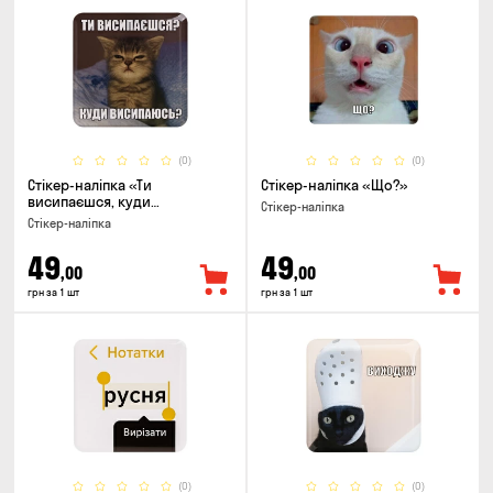
(0)
(0)
Стікер-наліпка «Ти
Стікер-наліпка «Що?»
висипаєшся, куди
Стікер-наліпка
висипаюсь»
Стікер-наліпка
49
49
,00
,00
грн за 1 шт
грн за 1 шт
(0)
(0)