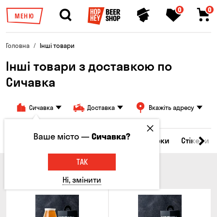
0
0
МЕНЮ
Головна
Інші товари
Інші товари з доставкою по
Сичавка
Сичавка
Доставка
Вкажіть адресу
Ваше місто —
Сичавка?
Всі товари
Келихи та кухлі
Брелоки
Стікери
ТАК
КЕЛИХИ ТА КУХЛІ
Ні, змінити