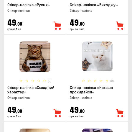
Стікер-наліпка «Русня»
Стікер-наліпка «Виходжу»
Стікер-наліпка
Стікер-наліпка
49
49
,00
,00
грн за 1 шт
грн за 1 шт
(0)
(0)
Стікер-наліпка «Складний
Стікер-наліпка «Наташа
характер»
прокидайся»
Стікер-наліпка
Стікер-наліпка
49
49
,00
,00
грн за 1 шт
грн за 1 шт