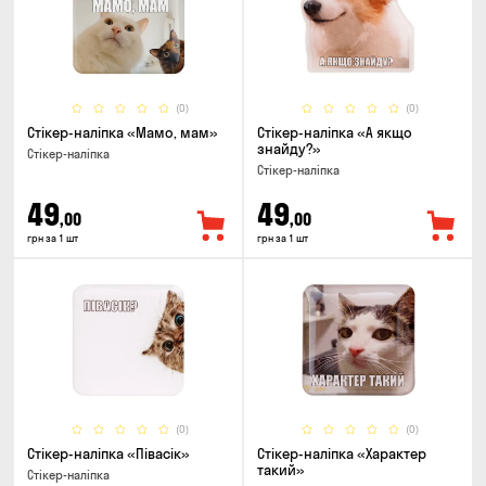
(0)
(0)
Стікер-наліпка «Мамо, мам»
Стікер-наліпка «А якщо
знайду?»
Стікер-наліпка
Стікер-наліпка
49
49
,00
,00
грн за 1 шт
грн за 1 шт
(0)
(0)
Стікер-наліпка «Півасік»
Стікер-наліпка «Характер
такий»
Стікер-наліпка