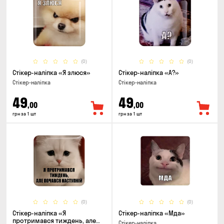
(0)
(0)
Стікер-наліпка «Я злюся»
Стікер-наліпка «А?»
Стікер-наліпка
Стікер-наліпка
49
49
,00
,00
грн за 1 шт
грн за 1 шт
(0)
(0)
Стікер-наліпка «Я
Стікер-наліпка «Мда»
протримався тиждень, але
Стікер-наліпка