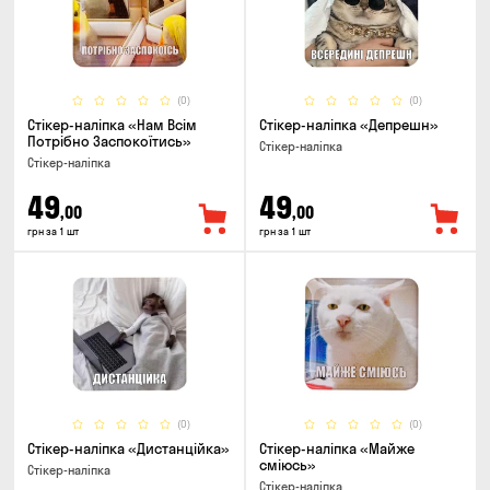
(0)
(0)
Стікер-наліпка «Нам Всім
Стікер-наліпка «Депрешн»
Потрібно Заспокоїтись»
Стікер-наліпка
Стікер-наліпка
49
49
,00
,00
грн за 1 шт
грн за 1 шт
(0)
(0)
Стікер-наліпка «Дистанційка»
Стікер-наліпка «Майже
сміюсь»
Стікер-наліпка
Стікер-наліпка