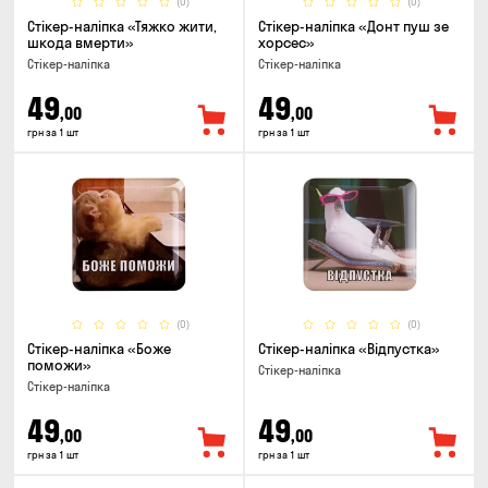
(0)
(0)
Стікер-наліпка «Тяжко жити,
Стікер-наліпка «Донт пуш зе
шкода вмерти»
хорсес»
Стікер-наліпка
Стікер-наліпка
49
49
,00
,00
грн за 1 шт
грн за 1 шт
(0)
(0)
Стікер-наліпка «Боже
Стікер-наліпка «Відпустка»
поможи»
Стікер-наліпка
Стікер-наліпка
49
49
,00
,00
грн за 1 шт
грн за 1 шт