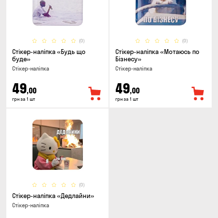
(0)
(0)
Стікер-наліпка «Будь що
Стікер-наліпка «Мотаюсь по
буде»
Бізнесу»
Стікер-наліпка
Стікер-наліпка
49
49
,00
,00
грн за 1 шт
грн за 1 шт
(0)
Стікер-наліпка «Дедлайни»
Стікер-наліпка