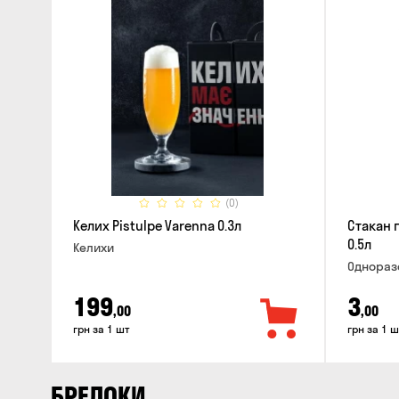
(0)
Келих Pistulpe Varenna 0.3л
Стакан 
0.5л
Келихи
Однораз
199
3
,00
,00
грн за 1 шт
грн за 1 ш
БРЕЛОКИ