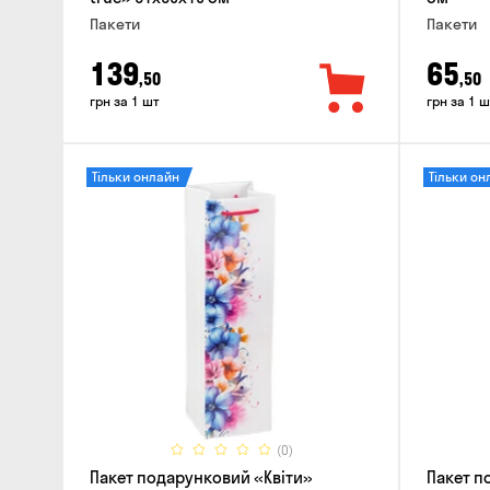
Пакети
Пакети
139
65
,50
,50
грн за 1 шт
грн за 1 ш
Тільки онлайн
Тільки он
(0)
Пакет подарунковий «Квіти»
Пакет п