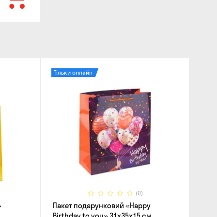
Тільки онлайн
(0)
»
Пакет подарунковий «Happy
Birthday to you» 31x35x15 cм