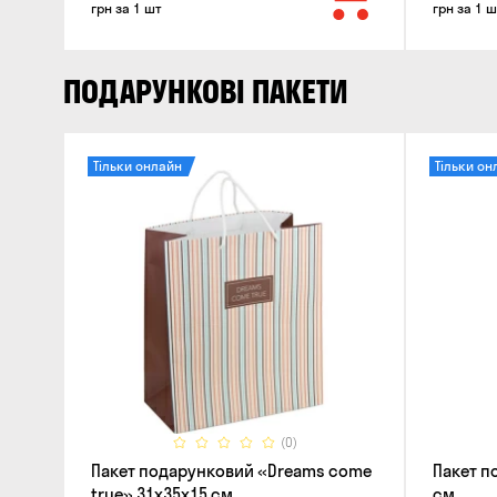
грн за 1 шт
грн за 1 ш
ПОДАРУНКОВІ ПАКЕТИ
Тільки онлайн
Тільки он
(0)
Пакет подарунковий «Dreams come
Пакет п
true» 31x35x15 см
см