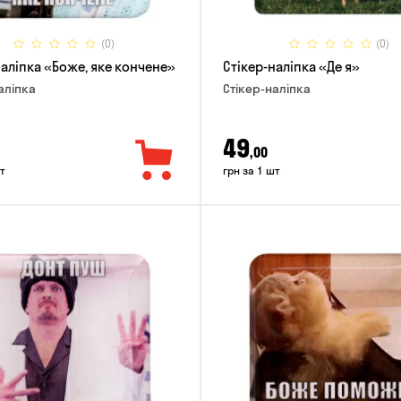
(0)
(0)
наліпка «Боже, яке кончене»
Стікер-наліпка «Де я»
аліпка
Стікер-наліпка
49
,00
т
грн за 1 шт