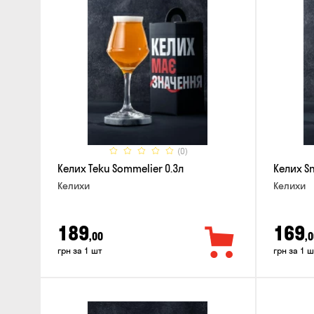
(0)
Келих Teku Sommelier 0.3л
Келих Sn
Келихи
Келихи
189
169
,00
,0
грн за 1 шт
грн за 1 ш