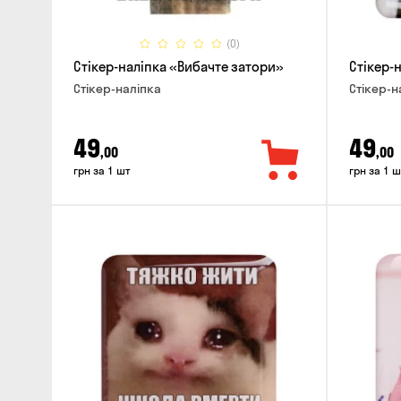
(0)
Стікер-наліпка «Вибачте затори»
Стікер-
Стікер-наліпка
Стікер-н
49
49
,00
,00
грн за 1 шт
грн за 1 ш