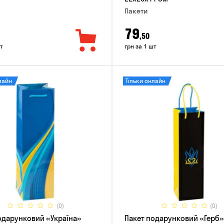
Пакети
79
,50
т
грн за 1 шт
лайн
Тільки онлайн
(0)
(0)
одарунковий «Україна»
Пакет подарунковий «Герб»