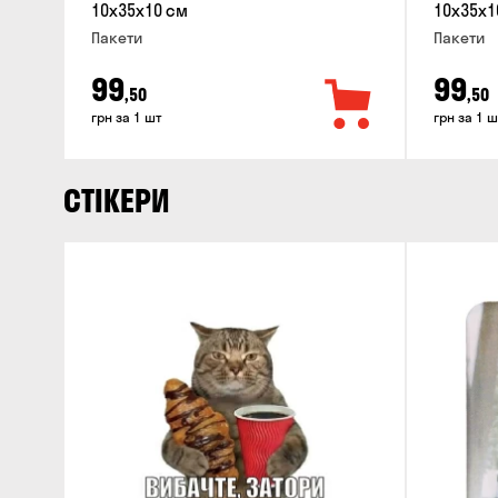
10x35x10 см
10x35x1
Пакети
Пакети
99
99
,50
,50
грн за 1 шт
грн за 1 ш
СТІКЕРИ