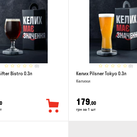
(0)
(0)
ifter Bistro 0.3л
Келих Pilsner Tokyo 0.3л
Келихи
179
0
,00
т
грн за 1 шт