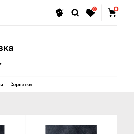
0
0
вка
ри
Серветки