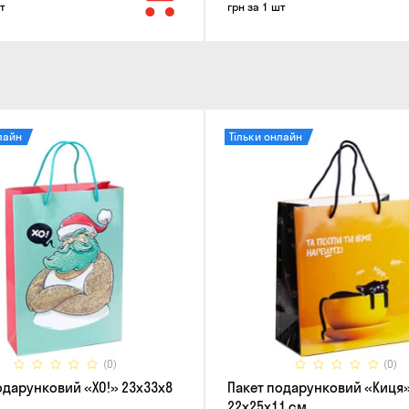
т
грн за 1 шт
лайн
Тільки онлайн
(0)
(0)
одарунковий «ХО!» 23x33x8
Пакет подарунковий «Киця
22x25x11 см