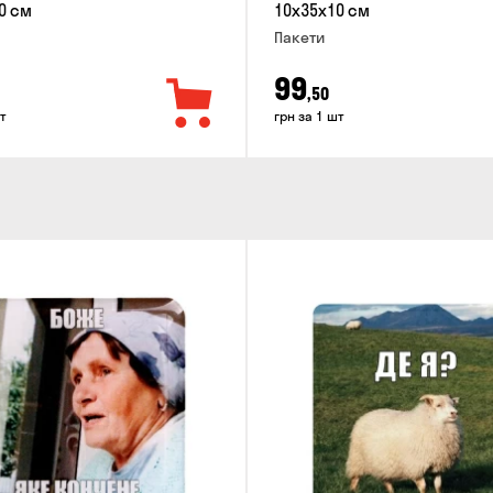
0 см
10x35x10 см
Пакети
99
,50
т
грн за 1 шт