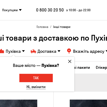
0 800 30 20 50
Покупцям
з 10:00 - до 22:00
Головна
Інші товари
ші товари з доставкою по Пухі
Пухівка
Доставка
Вкажіть адресу
Ваше місто —
Пухівка?
Келихи та кухлі
Брелоки
Подарункові пакети
Стіке
ТАК
Ні, змінити