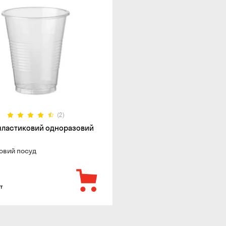
(2)
пластиковий одноразовий
овий посуд
т