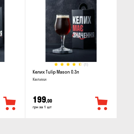
(1)
Келих Tulip Mason 0.3л
Келихи
199
,00
грн за 1 шт