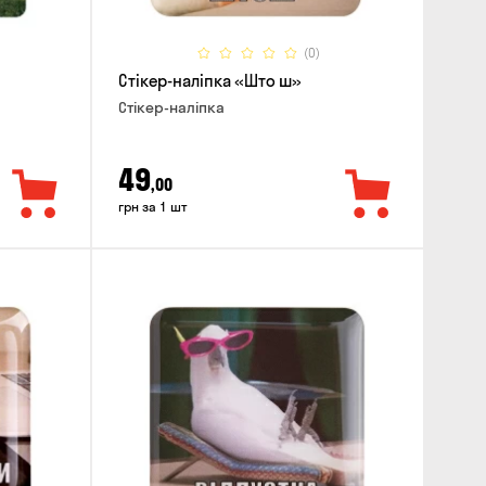
(0)
Стікер-наліпка «Што ш»
Стікер-наліпка
49
,00
грн за 1 шт