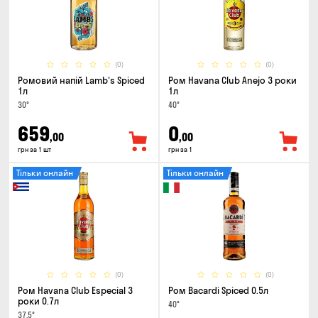
(0)
(0)
Ромовий напій Lamb's Spiced
Ром Havana Club Anejo 3 роки
1л
1л
30°
40°
659
0
,00
,00
грн за 1 шт
грн за 1
Тільки онлайн
Тільки онлайн
(0)
(0)
Ром Havana Club Especial 3
Ром Bacardi Spiced 0.5л
роки 0.7л
40°
37.5°