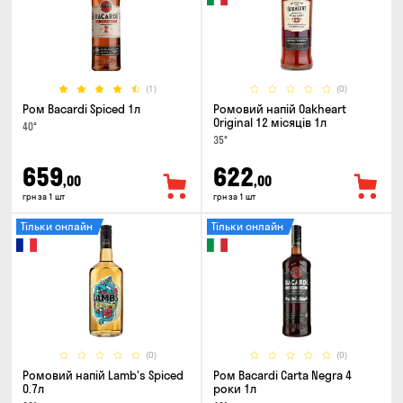
(1)
(0)
Ром Bacardi Spiced 1л
Ромовий напій Oakheart
Original 12 місяців 1л
40°
35°
659
622
,00
,00
грн за 1 шт
грн за 1 шт
Тільки онлайн
Тільки онлайн
(0)
(0)
Ромовий напій Lamb's Spiced
Ром Bacardi Carta Negra 4
0.7л
роки 1л