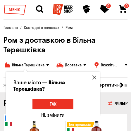
0
0
МЕНЮ
Головна
Сьогодні в пляшках
Ром
Ром з доставкою в Вільна
Терешківка
Вільна Терешківка
Доставка
Вкажіть
адресу
Ваше місто —
Вільна
 бренді
Джин
Текіла
Ром
Вода
Енергетичні нап
Терешківка?
РОМ
ФІЛЬТР
ТАК
Ні, змінити
Тільки онлайн
Тільки онлайн
Топ продажів