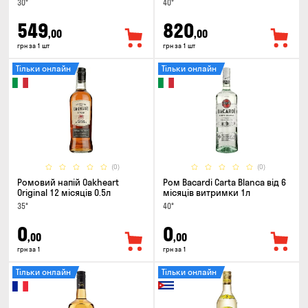
30°
40°
549
820
,00
,00
грн за 1 шт
грн за 1 шт
Тільки онлайн
Тільки онлайн
(0)
(0)
Ромовий напій Oakheart
Ром Bacardi Carta Blanca від 6
Original 12 місяців 0.5л
місяців витримки 1л
35°
40°
0
0
,00
,00
грн за 1
грн за 1
Тільки онлайн
Тільки онлайн