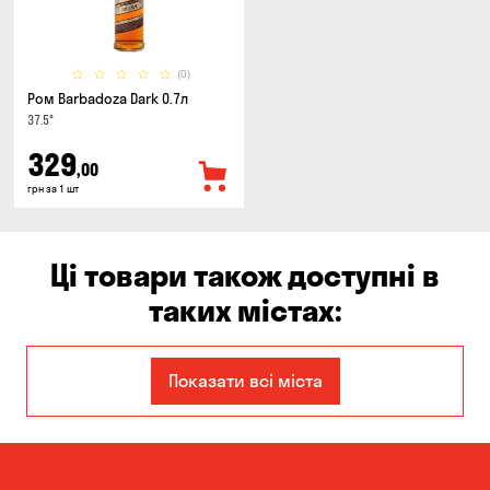
(0)
Ром Barbadoza Dark 0.7л
37.5°
329
,00
грн за 1 шт
Ці товари також доступні в
таких містах:
Дніпро
Запоріжжя
Показати всі міста
Кам'янське
Київ
Кропивницький
Миколаїв