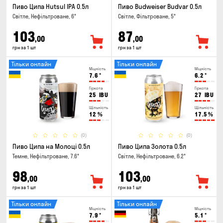
Пиво Ципа Hutsul IPA 0.5л
Пиво Budweiser Budvar 0.5л
Світле, Нефільтроване, 6°
Світле, Фільтроване, 5°
103
87
,00
,00
грн за 1 шт
грн за 1 шт
Тільки онлайн
Тільки онлайн
Міцність
Міцність
7.6
°
6.2
°
Гіркота
Гіркота
25
IBU
27
IBU
Щільність
Щільність
12
%
17.5
%
(0)
(0)
Пиво Ципа на Молоці 0.5л
Пиво Ципа Золота 0.5л
Темне, Нефільтроване, 7.6°
Світле, Нефільтроване, 6.2°
98
103
,00
,00
грн за 1 шт
грн за 1 шт
Тільки онлайн
Тільки онлайн
Міцність
Міцність
7.9
°
5.1
°