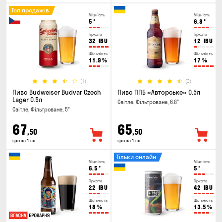
Топ продажів
Міцність
Міцність
5
°
6.8
°
Гіркота
Гіркота
32
IBU
12
IBU
Щільність
Щільність
11.9
%
17
%
(1)
(3)
Пиво Budweiser Budvar Czech
Пиво ППБ «Авторське» 0.5л
Lager 0.5л
Світле, Фільтроване, 6.8°
Світле, Фільтроване, 5°
67
65
,50
,50
грн за 1 шт
грн за 1 шт
Тільки онлайн
Міцність
Міцність
6.5
°
5
°
Гіркота
Гіркота
22
IBU
42
IBU
Щільність
Щільність
18
%
13.5
%