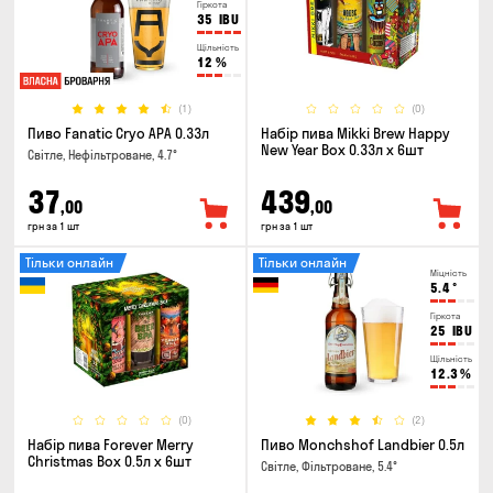
Гіркота
35
IBU
Щільність
12
%
(1)
(0)
Пиво Fanatic Cryo APA 0.33л
Набір пива Mikki Brew Happy
New Year Box 0.33л x 6шт
Світле, Нефільтроване, 4.7°
37
439
,00
,00
грн за 1 шт
грн за 1 шт
Тільки онлайн
Тільки онлайн
Міцність
5.4
°
Гіркота
25
IBU
Щільність
12.3
%
(0)
(2)
Набір пива Forever Merry
Пиво Monchshof Landbier 0.5л
Christmas Box 0.5л x 6шт
Світле, Фільтроване, 5.4°