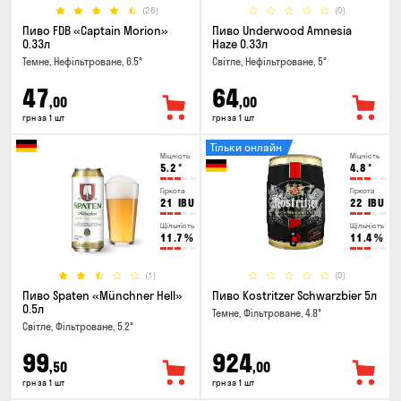
(26)
(0)
Пиво FDB «Captain Morion»
Пиво Underwood Amnesia
0.33л
Haze 0.33л
Темне, Нефільтроване, 6.5°
Світле, Нефільтроване, 5°
47
64
,00
,00
грн за 1 шт
грн за 1 шт
Тільки онлайн
Міцність
Міцність
5.2
°
4.8
°
Гіркота
Гіркота
21
IBU
22
IBU
Щільність
Щільність
11.7
%
11.4
%
(1)
(0)
Пиво Spaten «Münchner Hell»
Пиво Kostritzer Schwarzbier 5л
0.5л
Темне, Фільтроване, 4.8°
Світле, Фільтроване, 5.2°
99
924
,50
,00
грн за 1 шт
грн за 1 шт