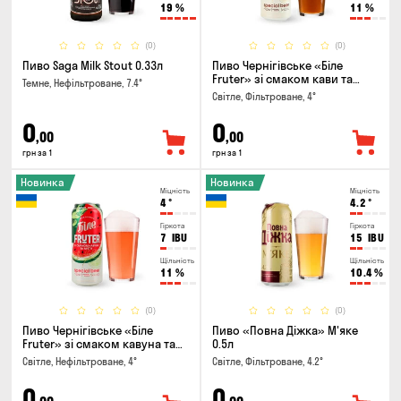
19
%
11
%
(0)
(0)
Пиво Saga Milk Stout 0.33л
Пиво Чернігівське «Біле
Fruter» зі смаком кави та
Темне, Нефільтроване, 7.4°
апельсину 0.5л
Світле, Фільтроване, 4°
0
0
,00
,00
грн за 1
грн за 1
Новинка
Новинка
Міцність
Міцність
4
°
4.2
°
Гіркота
Гіркота
7
IBU
15
IBU
Щільність
Щільність
11
%
10.4
%
(0)
(0)
Пиво Чернігівське «Біле
Пиво «Повна Діжка» М'яке
Fruter» зі смаком кавуна та
0.5л
м'яти 0.5л
Світле, Нефільтроване, 4°
Світле, Фільтроване, 4.2°
0
0