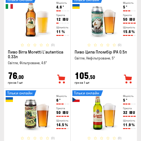
Міцність
Міцність
4.6
°
5
°
Гіркота
Гіркота
12
IBU
50
IBU
Щільність
Щільність
11
%
15.6
%
(0)
(0)
Пиво Birra Moretti L'autentica
Пиво Ципа Пломбір IPA 0.5л
0.33л
Світле, Нефільтроване, 5°
Світле, Фільтроване, 4.6°
76
105
,00
,50
грн за 1 шт
грн за 1 шт
Тільки онлайн
Тільки онлайн
Міцність
Міцність
6
°
5
°
Гіркота
Гіркота
50
IBU
32
IBU
Щільність
Щільність
14.5
%
11.9
%
(0)
(0)