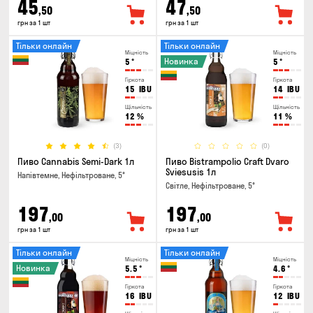
45
47
,50
,50
грн за 1 шт
грн за 1 шт
Тільки онлайн
Тільки онлайн
Міцність
Міцність
Новинка
5
°
5
°
Гіркота
Гіркота
15
IBU
14
IBU
Щільність
Щільність
12
%
11
%
(3)
(0)
Пиво Cannabis Semi-Dark 1л
Пиво Bistrampolio Craft Dvaro
Sviesusis 1л
Напівтемне, Нефільтроване, 5°
Світле, Нефільтроване, 5°
197
197
,00
,00
грн за 1 шт
грн за 1 шт
Тільки онлайн
Тільки онлайн
Міцність
Міцність
Новинка
5.5
°
4.6
°
Гіркота
Гіркота
16
IBU
12
IBU