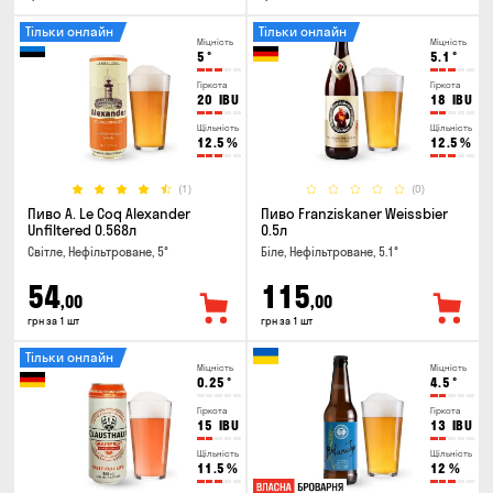
Тільки онлайн
Тільки онлайн
Міцність
Міцність
5
°
5.1
°
Гіркота
Гіркота
20
IBU
18
IBU
Щільність
Щільність
12.5
%
12.5
%
(1)
(0)
Пиво A. Le Coq Alexander
Пиво Franziskaner Weissbier
Unfiltered 0.568л
0.5л
Світле, Нефільтроване, 5°
Біле, Нефільтроване, 5.1°
54
115
,00
,00
грн за 1 шт
грн за 1 шт
Тільки онлайн
Міцність
Міцність
0.25
°
4.5
°
Гіркота
Гіркота
15
IBU
13
IBU
Щільність
Щільність
11.5
%
12
%