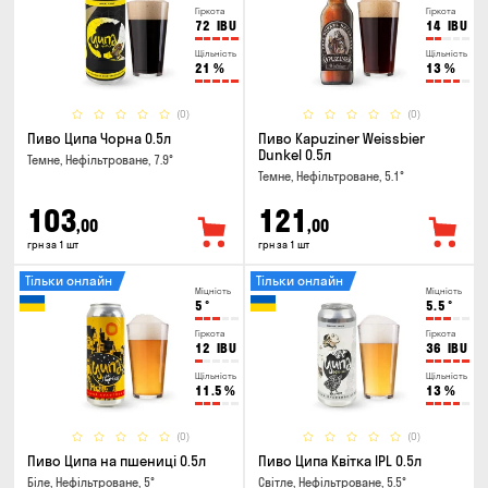
Гіркота
Гіркота
72
IBU
14
IBU
Щільність
Щільність
21
%
13
%
(0)
(0)
Пиво Ципа Чорна 0.5л
Пиво Kapuziner Weissbier
Dunkel 0.5л
Темне, Нефільтроване, 7.9°
Темне, Нефільтроване, 5.1°
103
121
,00
,00
грн за 1 шт
грн за 1 шт
Тільки онлайн
Тільки онлайн
Міцність
Міцність
5
°
5.5
°
Гіркота
Гіркота
12
IBU
36
IBU
Щільність
Щільність
11.5
%
13
%
(0)
(0)
Пиво Ципа на пшениці 0.5л
Пиво Ципа Квітка IPL 0.5л
Біле, Нефільтроване, 5°
Світле, Нефільтроване, 5.5°