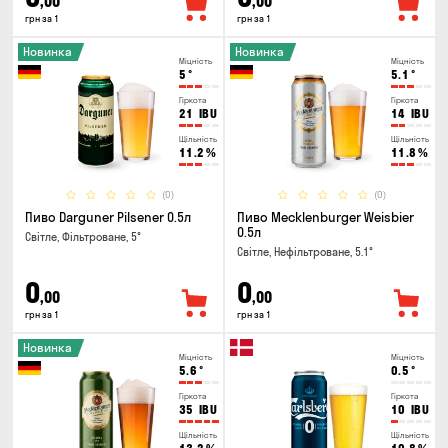
,00
,00
грн за 1
грн за 1
Новинка
Новинка
Міцність
Міцність
5
°
5.1
°
Гіркота
Гіркота
21
IBU
14
IBU
Щільність
Щільність
11.2
%
11.8
%
(0)
(0)
Пиво Darguner Pilsener 0.5л
Пиво Mecklenburger Weisbier
0.5л
Світле, Фільтроване, 5°
Світле, Нефільтроване, 5.1°
0
0
,00
,00
грн за 1
грн за 1
Новинка
Міцність
Міцність
5.6
°
0.5
°
Гіркота
Гіркота
35
IBU
10
IBU
Щільність
Щільність