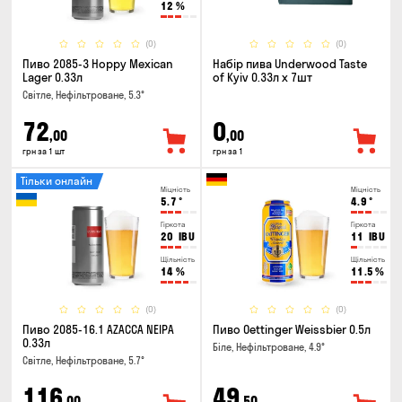
12
%
(0)
(0)
Пиво 2085-3 Hoppy Mexican
Набір пива Underwood Taste
Lager 0.33л
of Kyiv 0.33л x 7шт
Світле, Нефільтроване, 5.3°
72
0
,00
,00
грн за 1 шт
грн за 1
Тільки онлайн
Міцність
Міцність
5.7
°
4.9
°
Гіркота
Гіркота
20
IBU
11
IBU
Щільність
Щільність
14
%
11.5
%
(0)
(0)
Пиво 2085-16.1 AZACCA NEIPA
Пиво Oettinger Weissbier 0.5л
0.33л
Біле, Нефільтроване, 4.9°
Світле, Нефільтроване, 5.7°
116
49
,00
,50