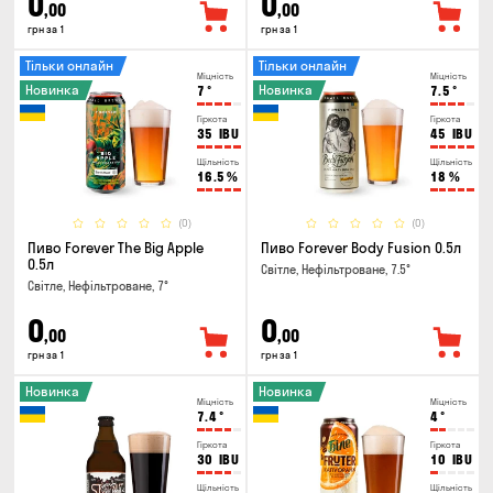
0
0
,00
,00
грн за 1
грн за 1
Тільки онлайн
Тільки онлайн
Міцність
Міцність
Новинка
Новинка
7
°
7.5
°
Гіркота
Гіркота
35
IBU
45
IBU
Щільність
Щільність
16.5
%
18
%
(0)
(0)
Пиво Forever The Big Apple
Пиво Forever Body Fusion 0.5л
0.5л
Світле, Нефільтроване, 7.5°
Світле, Нефільтроване, 7°
0
0
,00
,00
грн за 1
грн за 1
Новинка
Новинка
Міцність
Міцність
7.4
°
4
°
Гіркота
Гіркота
30
IBU
10
IBU
Щільність
Щільність