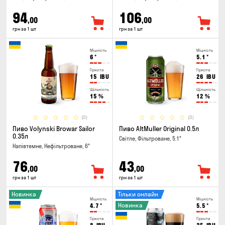
94
106
,00
,00
грн за 1 шт
грн за 1 шт
Міцність
Міцність
6
°
5.1
°
Гіркота
Гіркота
15
IBU
26
IBU
Щільність
Щільність
15
%
12
%
(0)
(0)
Пиво Volynski Browar Sailor
Пиво AltMuller Original 0.5л
0.35л
Світле, Фільтроване, 5.1°
Напівтемне, Нефільтроване, 6°
76
43
,00
,00
грн за 1 шт
грн за 1 шт
Новинка
Тільки онлайн
Міцність
Міцність
Новинка
4.7
°
5.5
°
Гіркота
Гіркота