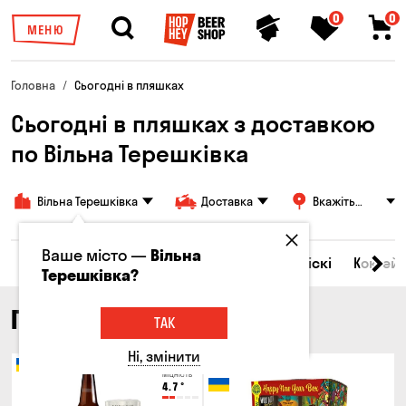
0
0
МЕНЮ
Головна
Сьогодні в пляшках
Сьогодні в пляшках з доставкою
по Вільна Терешківка
Вільна Терешківка
Доставка
Вкажіть
адресу
Ваше місто —
Вільна
Всі товари
Пиво
Сидр
Вино
Віскі
Коктейл
Терешківка?
ПИВО
ТАК
Ні, змінити
Тільки онлайн
Міцність
4.7
°