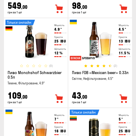
549
98
,00
,00
грн за 1 шт
грн за 1 шт
Тільки онлайн
Міцність
Міцність
4.9
°
4.5
°
Гіркота
Гіркота
25
IBU
13
IBU
Щільність
Щільність
12
%
11.5
%
(0)
(2)
Пиво Monchshof Schwarzbier
Пиво FDB «Mexican beer» 0.33л
0.5л
Світле, Нефільтроване, 4.5°
Темне, Фільтроване, 4.9°
109
43
,00
,00
грн за 1 шт
грн за 1 шт
Тільки онлайн
Міцність
Міцність
7
°
5
°
Гіркота
Гіркота
16
IBU
25
IBU