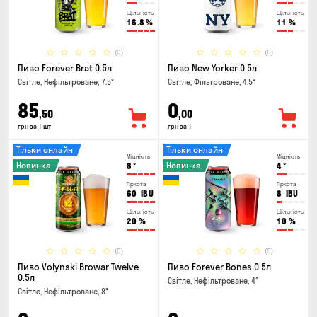
Щільність
Щільність
16.8
%
11
%
(0)
(0)
Пиво Forever Brat 0.5л
Пиво New Yorker 0.5л
Світле, Нефільтроване, 7.5°
Світле, Фільтроване, 4.5°
85
0
,50
,00
грн за 1 шт
грн за 1
Тільки онлайн
Тільки онлайн
Міцність
Міцність
Новинка
Новинка
8
°
4
°
Гіркота
Гіркота
60
IBU
8
IBU
Щільність
Щільність
20
%
10
%
(0)
(0)
Пиво Volynski Browar Twelve
Пиво Forever Bones 0.5л
0.5л
Світле, Нефільтроване, 4°
Світле, Нефільтроване, 8°