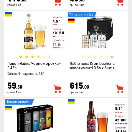
грн за 1 шт
грн за 1 шт
Тільки онлайн
Міцність
4.5
°
Гіркота
10
IBU
Щільність
11
%
(1)
(0)
Пиво «Чайка Чорноморська»
Набір пива Krombacher в
0.45л
асортименті 0.5л х 6шт +
термосумка
Світле, Фільтроване, 4.5°
59
615
,50
,00
грн за 1 шт
грн за 1 шт
Тільки онлайн
Міцність
5.5
°
Гіркота
42
IBU
Щільність
14.5
%