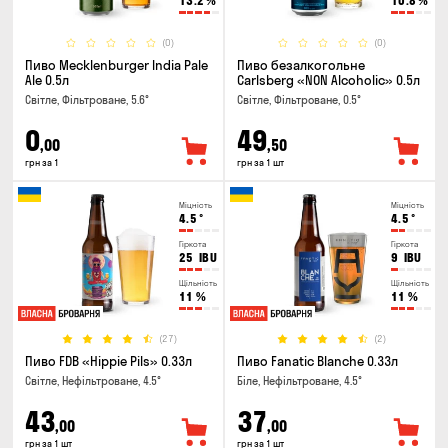
13.2
%
10.8
%
(0)
(0)
Пиво Mecklenburger India Pale
Пиво безалкогольне
Ale 0.5л
Carlsberg «NON Alcoholic» 0.5л
Світле, Фільтроване, 5.6°
Світле, Фільтроване, 0.5°
0
49
,00
,50
грн за 1
грн за 1 шт
Міцність
Міцність
4.5
°
4.5
°
Гіркота
Гіркота
25
IBU
9
IBU
Щільність
Щільність
11
%
11
%
(27)
(2)
Пиво FDB «Hippie Pils» 0.33л
Пиво Fanatic Blanche 0.33л
Світле, Нефільтроване, 4.5°
Біле, Нефільтроване, 4.5°
43
37
,00
,00
грн за 1 шт
грн за 1 шт