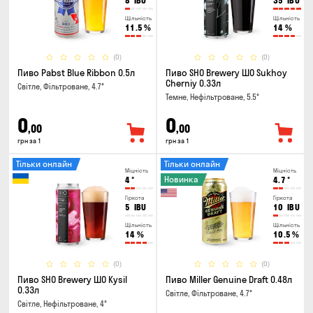
8
IBU
35
IBU
Щільність
Щільність
11.5
%
14
%
(0)
(0)
Пиво Pabst Blue Ribbon 0.5л
Пиво SHO Brewery ШО Sukhoy
Cherniy 0.33л
Світле, Фільтроване, 4.7°
Темне, Нефільтроване, 5.5°
0
0
,00
,00
грн за 1
грн за 1
Тільки онлайн
Тільки онлайн
Міцність
Міцність
Новинка
4
°
4.7
°
Гіркота
Гіркота
5
IBU
10
IBU
Щільність
Щільність
14
%
10.5
%
(0)
(0)
Пиво SHO Brewery ШО Kysil
Пиво Miller Genuine Draft 0.48л
0.33л
Світле, Фільтроване, 4.7°
Світле, Нефільтроване, 4°