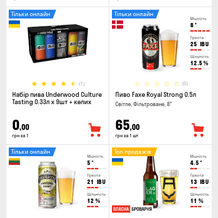
Тільки онлайн
Тільки онлайн
Міцність
8
°
Гіркота
25
IBU
Щільність
12.5
%
(1)
(0)
Набір пива Underwood Culture
Пиво Faxe Royal Strong 0.5л
Tasting 0.33л x 9шт + келих
Світле, Фільтроване, 8°
0
65
,00
,00
грн за 1
грн за 1 шт
Тільки онлайн
Топ продажів
Міцність
Міцність
5
°
4.5
°
Гіркота
Гіркота
21
IBU
13
IBU
Щільність
Щільність
12
%
11
%