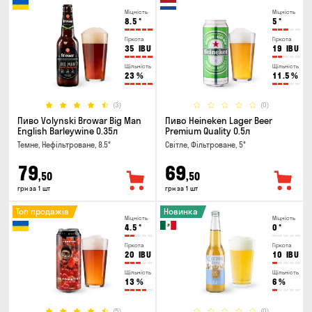
Міцність
Міцність
8.5
°
5
°
Гіркота
Гіркота
35
IBU
19
IBU
Щільність
Щільність
23
%
11.5
%
(3)
(0)
Пиво Volynski Browar Big Man
Пиво Heineken Lager Beer
English Barleywine 0.35л
Premium Quality 0.5л
Темне, Нефільтроване, 8.5°
Світле, Фільтроване, 5°
79
69
,50
,50
грн за 1 шт
грн за 1 шт
Топ продажів
Новинка
Міцність
Міцність
4.5
°
0
°
Гіркота
Гіркота
20
IBU
10
IBU
Щільність
Щільність
13
%
6
%
(5)
(0)