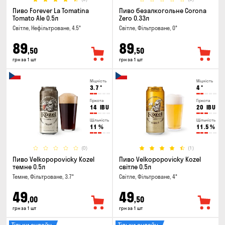
Пиво Forever La Tomatina
Пиво безалкогольне Corona
Tomato Ale 0.5л
Zero 0.33л
Світле, Нефільтроване, 4.5°
Світле, Фільтроване, 0°
89
89
,50
,50
грн за 1 шт
грн за 1 шт
Міцність
Міцність
3.7
°
4
°
Гіркота
Гіркота
14
IBU
20
IBU
Щільність
Щільність
11
%
11.5
%
(0)
(1)
Пиво Velkopopovicky Kozel
Пиво Velkopopovicky Kozel
темне 0.5л
світле 0.5л
Темне, Фільтроване, 3.7°
Світле, Фільтроване, 4°
49
49
,00
,50
грн за 1 шт
грн за 1 шт
Тільки онлайн
Тільки онлайн