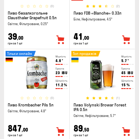
(0)
(2)
Пиво безалкогольне
Пиво FDB «Blanche» 0.33л
Clausthaler Grapefruit 0.5л
Біле, Нефільтроване, 4.5°
Світле, Фільтроване, 0.25°
39
41
,00
,00
грн за 1 шт
грн за 1 шт
Тільки онлайн
Топ продажів
Міцність
Міцність
4.8
°
5.7
°
Гіркота
Гіркота
23
IBU
45
IBU
Щільність
Щільність
11.2
%
15
%
(0)
(1)
Пиво Krombacher Pils 5л
Пиво Volynski Browar Forest
IPA 0.5л
Світле, Фільтроване, 4.8°
Світле, Нефільтроване, 5.7°
847
89
,00
,50
грн за 1 шт
грн за 1 шт