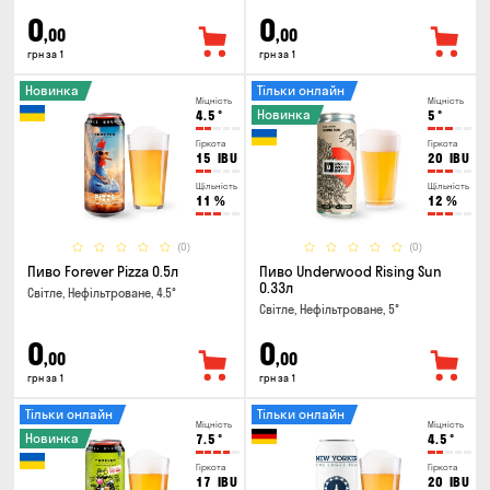
0
0
,00
,00
грн за 1
грн за 1
Новинка
Тільки онлайн
Міцність
Міцність
Новинка
4.5
°
5
°
Гіркота
Гіркота
15
IBU
20
IBU
Щільність
Щільність
11
%
12
%
(0)
(0)
Пиво Forever Pizza 0.5л
Пиво Underwood Rising Sun
0.33л
Світле, Нефільтроване, 4.5°
Світле, Нефільтроване, 5°
0
0
,00
,00
грн за 1
грн за 1
Тільки онлайн
Тільки онлайн
Міцність
Міцність
Новинка
7.5
°
4.5
°
Гіркота
Гіркота
17
IBU
20
IBU