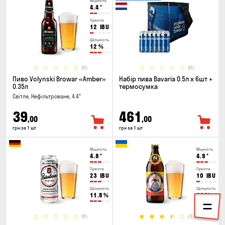
Міцність
4.4
°
Гіркота
12
IBU
Щільність
12
%
(0)
(0)
Пиво Volynski Browar «Amber»
Набір пива Bavaria 0.5л х 6шт +
0.35л
термосумка
Світле, Нефільтроване, 4.4°
39
461
,00
,00
грн за 1 шт
грн за 1 шт
Міцність
Міцність
4.8
°
4.9
°
Гіркота
Гіркота
23
IBU
10
IBU
Щільність
Щільність
11.8
%
11
%
(0)
(3)