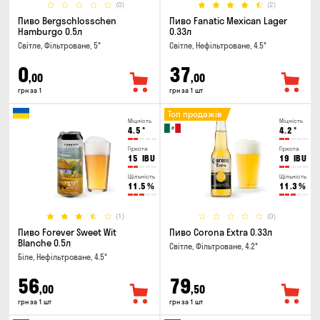
(0)
(2)
Пиво Bergschlosschen
Пиво Fanatic Mexican Lager
Hamburgo 0.5л
0.33л
Світле, Фільтроване, 5°
Світле, Нефільтроване, 4.5°
0
37
,00
,00
грн за 1
грн за 1 шт
Топ продажів
Міцність
Міцність
4.5
°
4.2
°
Гіркота
Гіркота
15
IBU
19
IBU
Щільність
Щільність
11.5
%
11.3
%
(1)
(0)
Пиво Forever Sweet Wit
Пиво Corona Extra 0.33л
Blanche 0.5л
Світле, Фільтроване, 4.2°
Біле, Нефільтроване, 4.5°
56
79
,00
,50
грн за 1 шт
грн за 1 шт