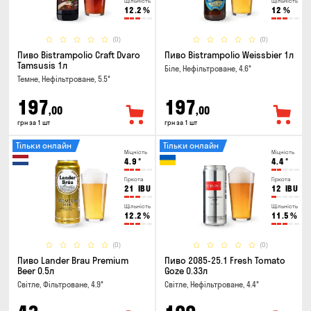
Щільність
Щільність
12.2
%
12
%
(0)
(0)
Пиво Bistrampolio Craft Dvaro
Пиво Bistrampolio Weissbier 1л
Tamsusis 1л
Біле, Нефільтроване, 4.6°
Темне, Нефільтроване, 5.5°
197
197
,00
,00
грн за 1 шт
грн за 1 шт
Тільки онлайн
Тільки онлайн
Міцність
Міцність
4.9
°
4.4
°
Гіркота
Гіркота
21
IBU
12
IBU
Щільність
Щільність
12.2
%
11.5
%
(0)
(0)
Пиво Lander Brau Premium
Пиво 2085-25.1 Fresh Tomato
Beer 0.5л
Goze 0.33л
Світле, Фільтроване, 4.9°
Світле, Нефільтроване, 4.4°