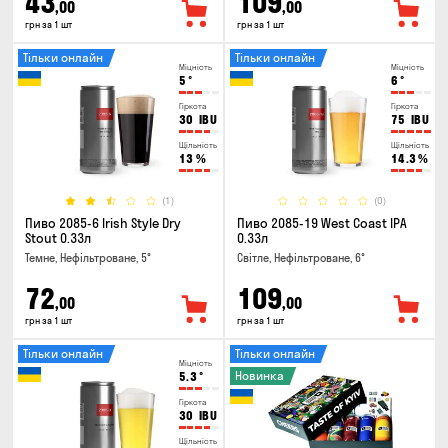
43
109
,00
,00
грн за 1 шт
грн за 1 шт
Тільки онлайн
Тільки онлайн
Міцність
Міцність
5
°
6
°
Гіркота
Гіркота
30
IBU
75
IBU
Щільність
Щільність
13
%
14.3
%
(1)
(0)
Пиво 2085-6 Irish Style Dry
Пиво 2085-19 West Coast IPA
Stout 0.33л
0.33л
Темне, Нефільтроване, 5°
Світле, Нефільтроване, 6°
72
109
,00
,00
грн за 1 шт
грн за 1 шт
Тільки онлайн
Тільки онлайн
Міцність
Новинка
5.3
°
Гіркота
30
IBU
Щільність