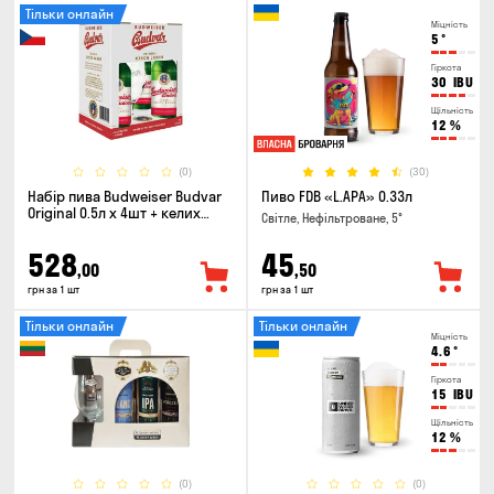
Тільки онлайн
Міцність
5
°
Гіркота
30
IBU
Щільність
12
%
(0)
(30)
Набір пива Budweiser Budvar
Пиво FDB «L.APA» 0.33л
Original 0.5л х 4шт + келих
Світле, Нефільтроване, 5°
0.33л
528
45
,00
,50
грн за 1 шт
грн за 1 шт
Тільки онлайн
Тільки онлайн
Міцність
4.6
°
Гіркота
15
IBU
Щільність
12
%
(0)
(0)