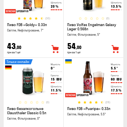
Щільність
Щільність
20
%
13.5
%
(30)
(0)
Пиво FDB «Goldy» 0.33л
Пиво Volfas Engelman Galaxy
Lager 0.568л
Світле, Нефільтроване, 7°
Світле, Фільтроване, 5°
43
54
,00
,00
грн за 1 шт
грн за 1 шт
Тільки онлайн
Міцність
Міцність
0
°
5.5
°
Гіркота
Гіркота
15
IBU
60
IBU
Щільність
Щільність
11.5
%
17.5
%
(0)
(26)
Пиво безалкогольне
Пиво FDB «Puaripa» 0.33л
Clausthaler Classic 0.5л
Світле, Нефільтроване, 5.5°
Світле, Фільтроване, 0°