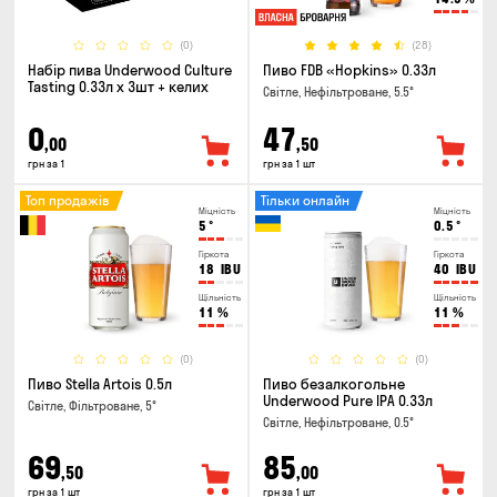
(0)
(28)
Набір пива Underwood Culture
Пиво FDB «Hopkins» 0.33л
Tasting 0.33л x 3шт + келих
Світле, Нефільтроване, 5.5°
0
47
,00
,50
грн за 1
грн за 1 шт
Топ продажів
Тільки онлайн
Міцність
Міцність
5
°
0.5
°
Гіркота
Гіркота
18
IBU
40
IBU
Щільність
Щільність
11
%
11
%
(0)
(0)
Пиво Stella Artois 0.5л
Пиво безалкогольне
Underwood Pure IPA 0.33л
Світле, Фільтроване, 5°
Світле, Нефільтроване, 0.5°
69
85
,50
,00
грн за 1 шт
грн за 1 шт