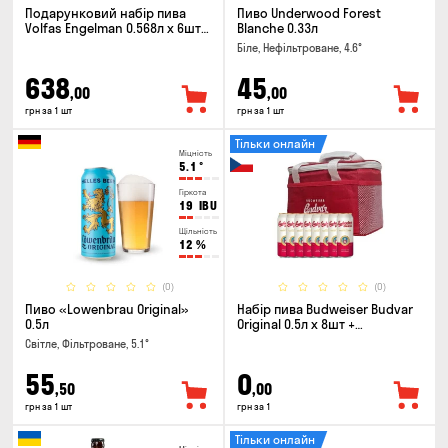
Подарунковий набір пива
Пиво Underwood Forest
Volfas Engelman 0.568л x 6шт +
Blanche 0.33л
келих 0.568л
Біле, Нефільтроване, 4.6°
638
45
,00
,00
грн за 1 шт
грн за 1 шт
Тільки онлайн
Міцність
5.1
°
Гіркота
19
IBU
Щільність
12
%
(0)
(0)
Пиво «Lowenbrau Original»
Набір пива Budweiser Budvar
0.5л
Original 0.5л х 8шт +
термосумка
Світле, Фільтроване, 5.1°
55
0
,50
,00
грн за 1 шт
грн за 1
Тільки онлайн