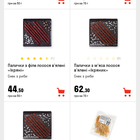
грн за 50 г
грн за 70 г
(1)
(0)
Палички з філе лосося в'ялені
Палички з м'яса лосося
«Ікряні»
в'ялені «Ікряник»
Снек з риби
Снек з риби
44
62
,50
,30
грн за 50 г
грн за 70 г