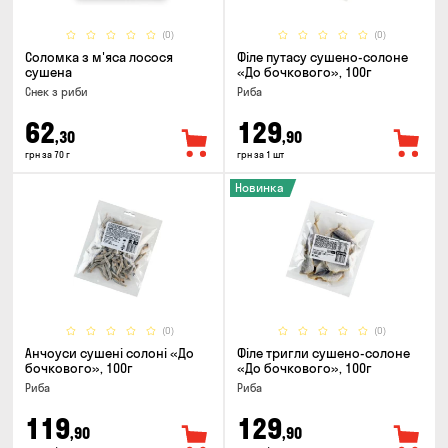
(0)
(0)
Соломка з м'яса лосося
Філе путасу сушено-солоне
сушена
«До бочкового», 100г
Снек з риби
Риба
62
129
,30
,90
грн за 70 г
грн за 1 шт
Новинка
(0)
(0)
Анчоуси сушені солоні «До
Філе тригли сушено-солоне
бочкового», 100г
«До бочкового», 100г
Риба
Риба
119
129
,90
,90