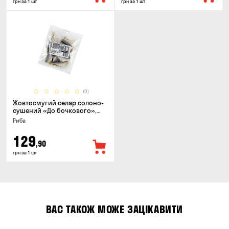
грн за 1 шт
грн за 1 шт
(0)
Жовтосмугий селар солоно-
сушений «До бочкового»,
100г
Риба
129
,90
грн за 1 шт
ВАС ТАКОЖ МОЖЕ ЗАЦІКАВИТИ