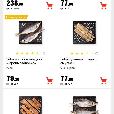
238
77
,00
,00
грн за 200 г
грн за 70 г
Топ продажів
(14)
(8)
Риба плотва почищена
Риба сушена «Ліпарія»
«Тарань азовська»
смугами
Риба
Снек з риби
79
77
,20
,00
грн за 80 г
грн за 70 г