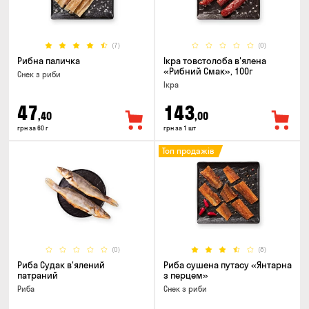
(7)
(0)
Рибна паличка
Ікра товстолоба в'ялена
«Рибний Смак», 100г
Снек з риби
Ікра
47
143
,40
,00
грн за 60 г
грн за 1 шт
Топ продажів
(0)
(8)
Риба Судак в'ялений
Риба сушена путасу «Янтарна
патраний
з перцем»
Риба
Снек з риби