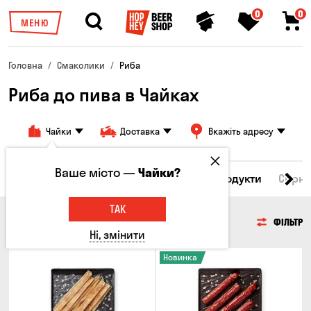
0
0
МЕНЮ
Головна
Смаколики
Риба
Риба до пива в Чайках
Чайки
Доставка
Вкажіть адресу
Ваше місто —
Чайки?
Всі товари
М'ясо
Риба
Морепродукти
Сирні
ТАК
РИБА
ФІЛЬТР
Ні, змінити
Новинка