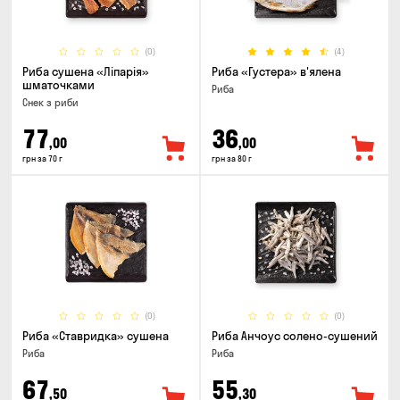
(0)
(4)
Риба сушена «Ліпарія»
Риба «Густера» в'ялена
шматочками
Риба
Снек з риби
77
36
,00
,00
грн за 70 г
грн за 80 г
(0)
(0)
Риба «Ставридка» сушена
Риба Анчоус солено-сушений
Риба
Риба
67
55
,50
,30