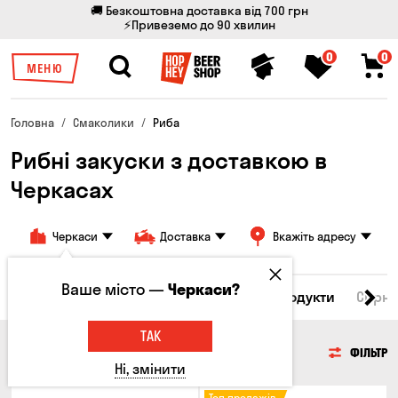
🚚 Безкоштовна доставка від 700 грн
⚡Привеземо до 90 хвилин
0
0
МЕНЮ
Головна
Смаколики
Риба
Рибні закуски з доставкою в
Черкасах
Черкаси
Доставка
Вкажіть адресу
Ваше місто —
Черкаси?
Всі товари
М'ясо
Риба
Морепродукти
Сирні
ТАК
РИБА
ФІЛЬТР
Ні, змінити
Топ продажів