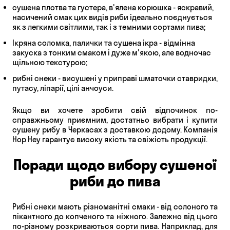
сушена плотва та густера, в'ялена корюшка - яскравий,
насичений смак цих видів риби ідеально поєднується
як з легкими світлими, так і з темними сортами пива;
Ікряна соломка, палички та сушена ікра - відмінна
закуска з тонким смаком і дуже м'якою, але водночас
щільною текстурою;
рибні снеки - висушені у приправі шматочки ставридки,
путасу, ліпарії, цілі анчоуси.
Якщо ви хочете зробити свій відпочинок по-
справжньому приємним, достатньо вибрати і купити
сушену рибу в Черкасах з доставкою додому. Компанія
Hop Hey гарантує високу якість та свіжість продукції.
Поради щодо вибору сушеної
риби до пива
Рибні снеки мають різноманітні смаки - від солоного та
пікантного до копченого та ніжного. Залежно від цього
по-різному розкриваються сорти пива. Наприклад, для