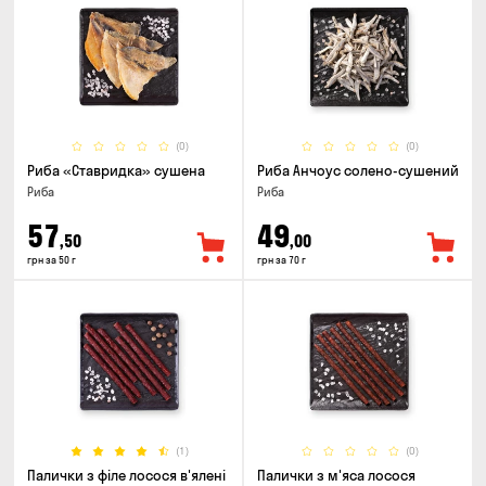
(0)
(0)
Риба «Ставридка» сушена
Риба Анчоус солено-сушений
Риба
Риба
57
49
,50
,00
грн за 50 г
грн за 70 г
(1)
(0)
Палички з філе лосося в'ялені
Палички з м'яса лосося