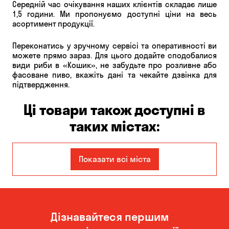
Середній час очікування наших клієнтів складає лише
1,5 години. Ми пропонуємо доступні ціни на весь
асортимент продукції.
Переконатись у зручному сервісі та оперативності ви
можете прямо зараз. Для цього додайте сподобалися
види риби в «Кошик», не забудьте про розливне або
фасоване пиво, вкажіть дані та чекайте дзвінка для
підтвердження.
Ці товари також доступні в
таких містах:
Єлизаветівка
Ірпінь
Показати всі міста
Авангард
Бабурка
Балабине
Бережинка
Дізнавайтеся першим
Бориспіль
Боярка