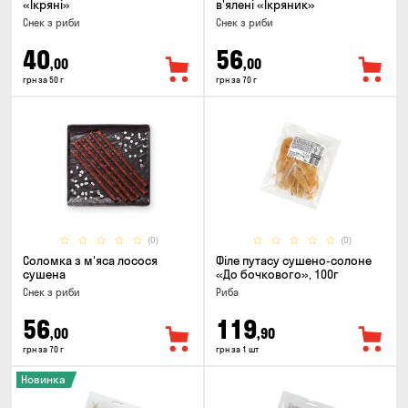
«Ікряні»
в'ялені «Ікряник»
Снек з риби
Снек з риби
40
56
,00
,00
грн за 50 г
грн за 70 г
(0)
(0)
Соломка з м'яса лосося
Філе путасу сушено-солоне
сушена
«До бочкового», 100г
Снек з риби
Риба
56
119
,00
,90
грн за 70 г
грн за 1 шт
Новинка