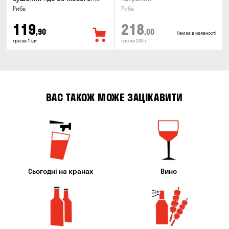
100г
Риба
Риба
119
218
,90
,00
Немає в наявності
грн за 1 шт
грн за 200 г
ВАС ТАКОЖ МОЖЕ ЗАЦІКАВИТИ
Сьогодні на кранах
Вино