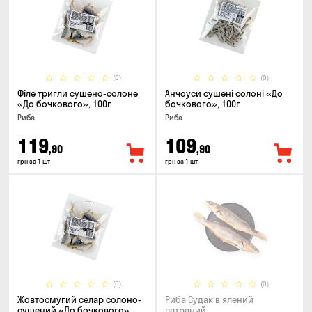
(0)
(0)
Філе тригли сушено-солоне
Анчоуси сушені солоні «До
«До бочкового», 100г
бочкового», 100г
Риба
Риба
119
109
,90
,90
грн за 1 шт
грн за 1 шт
(0)
(0)
Жовтосмугий селар солоно-
Риба Судак в'ялений
сушений «До бочкового»,
патраний