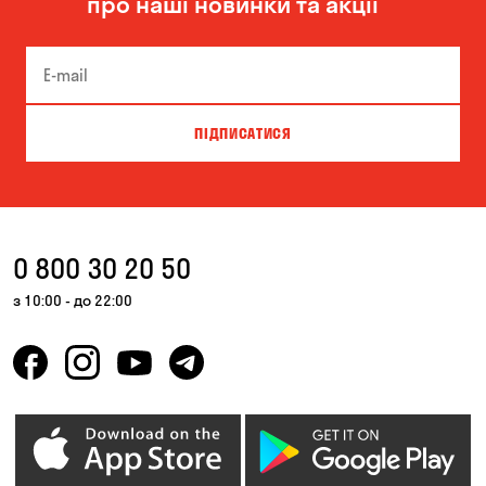
про наші новинки та акції
Бровари
Буча
Біла Церква
Білогородка
Велика Северинка
Вишгород
ПІДПИСАТИСЯ
Вишневе
Власівка
Ворзель
Вільна Терешківка
Вільне
Віта-Поштова
0 800 30 20 50
Гатне
Гнідин
з 10:00 - до 22:00
Гора
Горбанівка
Горенка
Горішні Плавні
Гостомель
Дмитрівка
Дніпро
Зазим’є