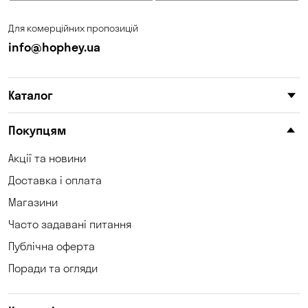
Запоріжжя
Калинівка
Для комерційних пропозицій
Кам'янське
Кам'яні Потоки
info@hophey.ua
Карнаухівка
Катеринівка
Каталог
Келеберда
Київ
Клинці
Княжичі
Покупцям
Корсунці
Котівка
Акції та новини
Доставка і оплата
Коцюбинське
Кошари
Магазини
Красносілка
Кременчук
Часто задавані питання
Кривий Ріг
Кривуші
Публічна оферта
Поради та огляди
Кропивницький
Крюківщина
Куліші
Кушугум