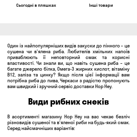
Сьогодні в пляшках
Інші товари
Один із найпопулярніших видів закуски до пінного – це
сушена чи в'ялена риба. Любителів хмільних напоїв
приваблюють її неповторний смак та корисні
властивості. Чи знали ви, що навіть сушена риба – це
багате джерело білка, Омега-3 жирних кислот, вітаміну
В12, заліза та цинку? Якщо після цієї інформації вам
потрібна риба до пива, Черкаси з радістю пропонують
вам швидкий і зручний сервіс доставки Hop Hey.
Види рибних снеків
В асортименті магазину Hop Hey на вас чекає безліч
різновидів сушеної та в'яленої риби на будь-який смак.
Серед найсмачніших варіантів: