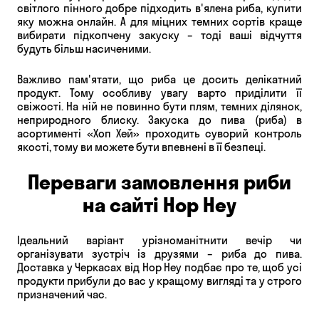
світлого пінного добре підходить в'ялена риба, купити
яку можна онлайн. А для міцних темних сортів краще
вибирати підкопчену закуску – тоді ваші відчуття
будуть більш насиченими.
Важливо пам'ятати, що риба це досить делікатний
продукт. Тому особливу увагу варто приділити її
свіжості. На ній не повинно бути плям, темних ділянок,
неприродного блиску. Закуска до пива (риба) в
асортименті «Хоп Хей» проходить суворий контроль
якості, тому ви можете бути впевнені в її безпеці.
Переваги замовлення риби
на сайті Hop Hey
Ідеальний варіант урізноманітнити вечір чи
організувати зустріч із друзями – риба до пива.
Доставка у Черкасах від Hop Hey подбає про те, щоб усі
продукти прибули до вас у кращому вигляді та у строго
призначений час.