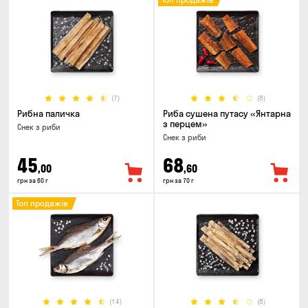
(7)
(8)
Рибна паличка
Риба сушена путасу «Янтарна
з перцем»
Снек з риби
Снек з риби
45
68
,00
,60
грн за 60 г
грн за 70 г
Топ продажів
(14)
(8)