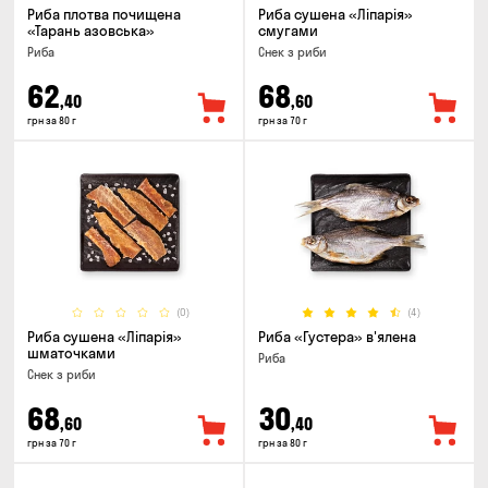
Риба плотва почищена
Риба сушена «Ліпарія»
«Тарань азовська»
смугами
Риба
Снек з риби
62
68
,40
,60
грн за 80 г
грн за 70 г
(0)
(4)
Риба сушена «Ліпарія»
Риба «Густера» в'ялена
шматочками
Риба
Снек з риби
68
30
,60
,40
грн за 70 г
грн за 80 г