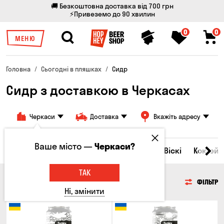
🚚 Безкоштовна доставка від 700 грн
⚡Привеземо до 90 хвилин
0
0
МЕНЮ
Головна
Сьогодні в пляшках
Сидр
Сидр з доставкою в Черкасах
Черкаси
Доставка
Вкажіть адресу
Ваше місто —
Черкаси?
Всі товари
Пиво
Сидр
Вино
Віскі
Коктейл
ТАК
СИДР
ФІЛЬТР
Ні, змінити