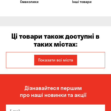
Смаколики
Інші товари
Ці товари також доступні в
таких містах:
Єлизаветівка
Ірпінь
Показати всі міста
Авангард
Бабурка
Балабине
Бережинка
Дізнавайтеся першим
Бориспіль
Боярка
про наші новинки та акції
Бровари
Буча
Біла Церква
Білогородка