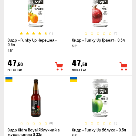
(1)
(0)
Сидр «Funky Up Черешня»
Сидр «Funky Up Гранат» 0.5л
0.5л
5.5°
5.5°
47
47
,50
,50
грн за 1 шт
грн за 1 шт
(0)
(0)
Сидр Cidre Royal Яблучний з
Сидр «Funky Up Яблуко» 0.5л
журавлиною 0.33л