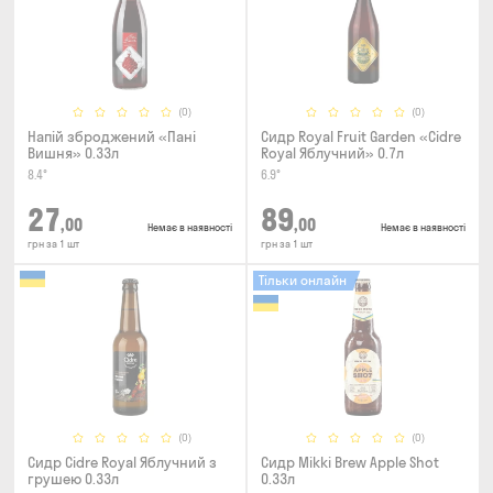
(0)
(0)
Напій зброджений «Пані
Сидр Royal Fruit Garden «Cidre
Вишня» 0.33л
Royal Яблучний» 0.7л
8.4°
6.9°
27
89
,00
,00
Немає в наявності
Немає в наявності
грн за 1 шт
грн за 1 шт
Тільки онлайн
(0)
(0)
Сидр Cidre Royal Яблучний з
Сидр Mikki Brew Apple Shot
грушею 0.33л
0.33л