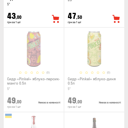
5.5°
5°
43
47
,00
,50
грн за 1 шт
грн за 1 шт
(0)
(0)
Сидр «Pinkel» яблуко-персик-
Сидр «Pinkel» яблуко-диня
манго 0.5л
0.5л
5°
5°
49
49
,00
,00
Немає в наявності
Немає в наявності
грн за 1 шт
грн за 1 шт