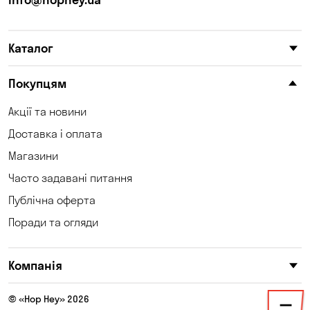
Карнаухівка
Катеринівка
Каталог
Келеберда
Київ
Клинці
Княжичі
Покупцям
Корсунці
Котівка
Акції та новини
Доставка і оплата
Коцюбинське
Кошари
Магазини
Красносілка
Кременчук
Часто задавані питання
Кривий Ріг
Кривуші
Публічна оферта
Поради та огляди
Кропивницький
Крюківщина
Куліші
Кушугум
Компанія
Лозуватка
Ліски
© «Hop Hey» 2026
Лісники
Мала Кохнівка