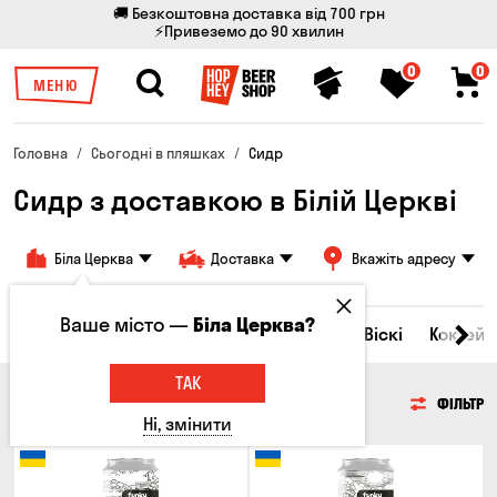
🚚 Безкоштовна доставка від 700 грн
⚡Привеземо до 90 хвилин
0
0
МЕНЮ
Головна
Сьогодні в пляшках
Сидр
Сидр з доставкою в Білій Церкві
Біла Церква
Доставка
Вкажіть адресу
Ваше місто —
Біла Церква?
Всі товари
Пиво
Сидр
Вино
Віскі
Коктейл
ТАК
СИДР
ФІЛЬТР
Ні, змінити