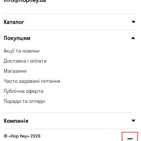
Катеринівка
Келеберда
Каталог
Київ
Клинці
Княжичі
Корсунці
Покупцям
Котівка
Коцюбинське
Акції та новини
Доставка і оплата
Кошари
Красносілка
Магазини
Кременчук
Кривий Ріг
Часто задавані питання
Кривуші
Кропивницький
Публічна оферта
Поради та огляди
Крюківщина
Куліші
Кушугум
Лозуватка
Компанія
Ліски
Лісники
© «Hop Hey» 2026
Мала Кохнівка
Маламівка