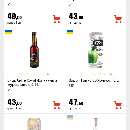
5°
5°
49
43
,00
,00
грн за 1 шт
грн за 1 шт
(0)
(0)
Сидр Cidre Royal Яблучний з
Сидр «Funky Up Яблуко» 0.5л
журавлиною 0.33л
5.5°
5°
43
47
,00
,50
грн за 1 шт
грн за 1 шт