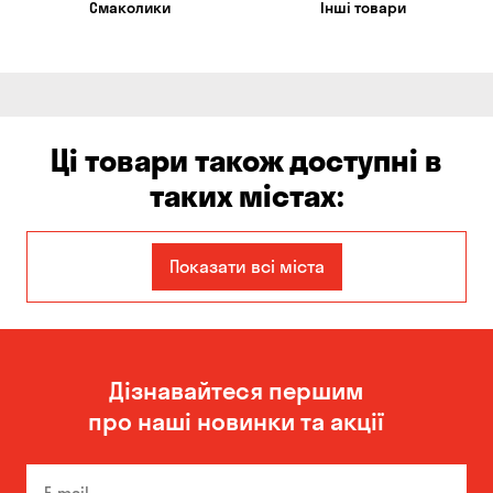
Смаколики
Інші товари
Ці товари також доступні в
таких містах:
Єлизаветівка
Ірпінь
Показати всі міста
Авангард
Бабурка
Балабине
Бережинка
Дізнавайтеся першим
Бориспіль
Боярка
про наші новинки та акції
Бровари
Буча
Білогородка
Велика Северинка