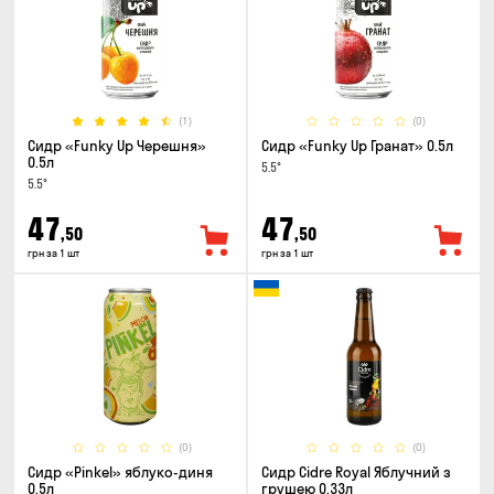
(1)
(0)
Сидр «Funky Up Черешня»
Сидр «Funky Up Гранат» 0.5л
0.5л
5.5°
5.5°
47
47
,50
,50
грн за 1 шт
грн за 1 шт
(0)
(0)
Сидр «Pinkel» яблуко-диня
Сидр Cidre Royal Яблучний з
0.5л
грушею 0.33л