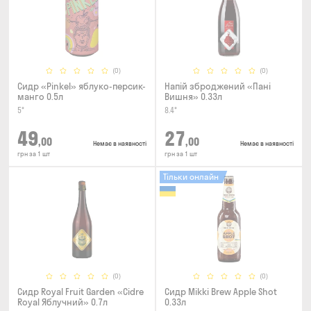
(0)
(0)
Сидр «Pinkel» яблуко-персик-
Напій зброджений «Пані
манго 0.5л
Вишня» 0.33л
5°
8.4°
49
27
,00
,00
Немає в наявності
Немає в наявності
грн за 1 шт
грн за 1 шт
Тільки онлайн
(0)
(0)
Сидр Royal Fruit Garden «Cidre
Сидр Mikki Brew Apple Shot
Royal Яблучний» 0.7л
0.33л