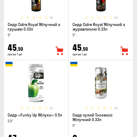
(0)
(0)
Сидр Cidre Royal Яблучний з
Сидр Cidre Royal Яблучний з
грушею 0.33л
журавлиною 0.33л
5°
5°
45
45
,50
,50
грн за 1 шт
грн за 1 шт
(0)
(0)
Сидр «Funky Up Яблуко» 0.5л
Сидр сухий Toosecco
Яблучний 0.33л
5.5°
5°