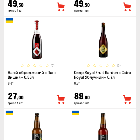
49
49
,50
,50
грн за 1 шт
грн за 1 шт
(0)
(0)
Напій зброджений «Пані
Сидр Royal Fruit Garden «Cidre
Вишня» 0.33л
Royal Яблучний» 0.7л
8.4°
6.9°
27
89
,00
,00
грн за 1 шт
грн за 1 шт